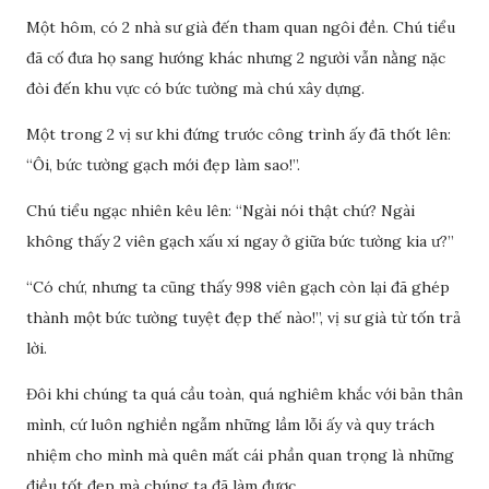
Một hôm, có 2 nhà sư già đến tham quan ngôi đền. Chú tiểu
đã cố đưa họ sang hướng khác nhưng 2 người vẫn nằng nặc
đòi đến khu vực có bức tường mà chú xây dựng.
Một trong 2 vị sư khi đứng trước công trình ấy đã thốt lên:
“Ôi, bức tường gạch mới đẹp làm sao!”.
Chú tiểu ngạc nhiên kêu lên: “Ngài nói thật chứ? Ngài
không thấy 2 viên gạch xấu xí ngay ở giữa bức tường kia ư?”
“Có chứ, nhưng ta cũng thấy 998 viên gạch còn lại đã ghép
thành một bức tường tuyệt đẹp thế nào!”, vị sư già từ tốn trả
lời.
Đôi khi chúng ta quá cầu toàn, quá nghiêm khắc với bản thân
mình, cứ luôn nghiền ngẫm những lầm lỗi ấy và quy trách
nhiệm cho mình mà quên mất cái phần quan trọng là những
điều tốt đẹp mà chúng ta đã làm được.