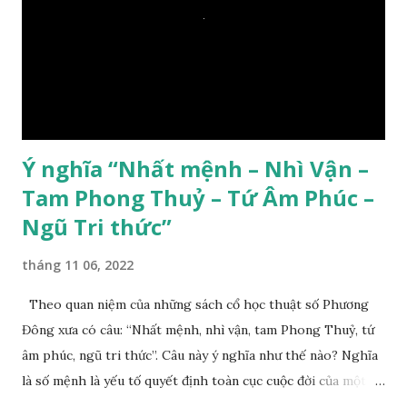
Ý nghĩa “Nhất mệnh – Nhì Vận –
Tam Phong Thuỷ – Tứ Âm Phúc –
Ngũ Tri thức”
tháng 11 06, 2022
Theo quan niệm của những sách cổ học thuật số Phương
Đông xưa có câu: “Nhất mệnh, nhì vận, tam Phong Thuỷ, tứ
âm phúc, ngũ tri thức”. Câu này ý nghĩa như thế nào? Nghĩa
là số mệnh là yếu tố quyết định toàn cục cuộc đời của một
con người, tiếp đến là ảnh hưởng của thời vận, thứ ba là ảnh