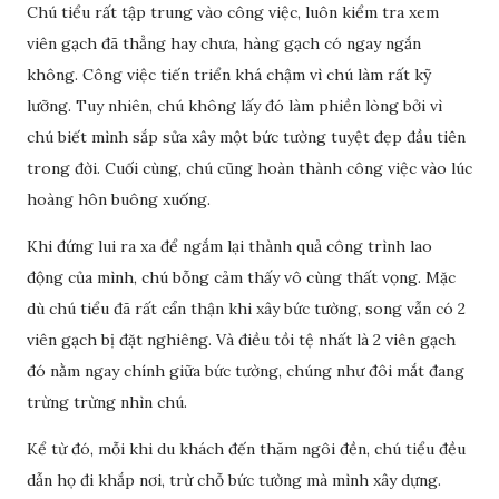
Chú tiểu rất tập trung vào công việc, luôn kiểm tra xem
viên gạch đã thẳng hay chưa, hàng gạch có ngay ngắn
không. Công việc tiến triển khá chậm vì chú làm rất kỹ
lưỡng. Tuy nhiên, chú không lấy đó làm phiền lòng bởi vì
chú biết mình sắp sửa xây một bức tường tuyệt đẹp đầu tiên
trong đời. Cuối cùng, chú cũng hoàn thành công việc vào lúc
hoàng hôn buông xuống.
Khi đứng lui ra xa để ngắm lại thành quả công trình lao
động của mình, chú bỗng cảm thấy vô cùng thất vọng. Mặc
dù chú tiểu đã rất cẩn thận khi xây bức tường, song vẫn có 2
viên gạch bị đặt nghiêng. Và điều tồi tệ nhất là 2 viên gạch
đó nằm ngay chính giữa bức tường, chúng như đôi mắt đang
trừng trừng nhìn chú.
Kể từ đó, mỗi khi du khách đến thăm ngôi đền, chú tiểu đều
dẫn họ đi khắp nơi, trừ chỗ bức tường mà mình xây dựng.