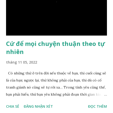
một giọt nước nào mà lại còn có thể đi qua sông? Các đệ tử
trầm ngâm suy nghĩ hồi lâu nhưng không ai nói ra được
nguyên nhân vì sao cả. Cuối cùng, Đức Phật bèn giải thích: –
Chuyện này xem ra rất đơn giản. Tảng đá ấy có thiện duyên
nên mớ...
Cứ để mọi chuyện thuận theo tự
nhiên
tháng 11 05, 2022
Có những thứ ở trên đời nếu thuộc về bạn, thì cuối cùng sẽ
là của bạn; ngược lại, thứ không phải của bạn, thì dù có cố
tranh giành nó cũng sẽ tự rời xa… Trong tình yêu cũng thế,
bạn phải hiểu, thứ bạn yêu không phải đoạn thời gian kia,
không phải người ấy khiến bạn nhớ mãi không quên, cũng
CHIA SẺ
ĐĂNG NHẬN XÉT
ĐỌC THÊM
không phải yêu cái khoảng thời gian đã từng trải qua, bạn