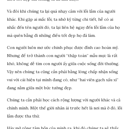
Và đôi khi chúng ta lại quá nhạy cảm với lỗi lầm của người
khác. Khi gặp ai mắc lỗi, ta nhớ kỹ từng chi tiết, hễ có ai
nhắc đến tên người đó, ta lại liên hệ ngay đến lỗi lầm của họ
mà quên bẵng đi những điều tốt đẹp họ đã làm.
Con người luôn mơ ước chinh phục được đỉnh cao hoàn mỹ.
Nhưng để trở thành con người “thập toàn” mẫu mực là rất
khó, không dễ tìm con người ấy giữa cuộc sống đời thường.
Vậy nên chúng ta cũng cần phải bằng lòng chấp nhận sống
vui với cái hiện tại mình đang có, như “hai viên gạch xấu xí”
đang nằm giữa một bức tường đẹp.
Chúng ta cần phải học cách rộng lượng với người khác và cả
chính mình. Một thế giới nhân ái trước hết là nơi mà ở đó, lỗi
lầm được tha thứ.
Hãy mở rộng tâm hồn của mình ra, khi đó chúng ta sẽ thấy