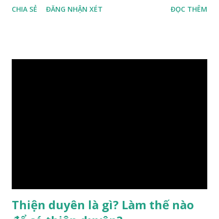
CHIA SẺ
ĐĂNG NHẬN XÉT
ĐỌC THÊM
hưởng của phong thủy. Nói cách khác, số mệnh và sinh ra
gặp thời là yếu tố tiền định thuộc tiên thiên; phong thủy là
hậu thiên, được quyết định bởi hành vi của đương số và sự
điều chỉnh môi trường sinh sống. Ngay từ lúc con người sinh
ra đã được trời ban cho một “Số mệnh”, từ trong “mệnh” đó
sẽ diễn sinh ra “vận” để chi phối cuộc sống sau này. Mệnh là
sinh ra đã có sẵn, không thuộc phạm vi khống chế của bản
thân, ví dụ như xuất thân, tướng mạo, cá tính, số lượng anh
chị em,…, đó chính là “số mệnh” tiên thiên không thể thay
đổi được, nên người xưa bình thản tiếp nhận và chấp nhận
sống chung với nó. Căn cứ vào lý luận của Tử Vi Đẩu số, Tử
Bình, Bát Tự Hà Lạc,… cuộc đời thực tế của con người là được
...
Thiện duyên là gì? Làm thế nào