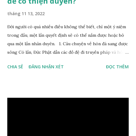
để có thiện duyên?
tháng 11 13, 2022
Đời người có quá nhiều điều không thể biết, chỉ một ý niệm
trong đầu, một lần quyết định sẽ có thể nắm được hoặc bỏ
qua một lần nhân duyên. 1. Câu chuyện về hòn đá sang được
sông Có lần, Đức Phật dẫn các đồ đệ đi truyền pháp và hóa
duyên, vừa tới một bờ sông lớn, nước chạy cuồn cuộn, Đức
CHIA SẺ
ĐĂNG NHẬN XÉT
ĐỌC THÊM
Phật hỏi các đồ đệ rằng: – Bây giờ nếu ta ném hòn đá này
xuống sông, nó sẽ chìm hay nổi đây? Các đệ tử đồng thanh
trả lời: – Thưa Đức Thế Tôn, hòn đá sẽ chìm ạ. Đức Phật cho
hay: – Vậy là hòn đá này không có thiện duyên rồi. Đệ tử của
Ngài càng tò mò vì sao Đức Phật lại nhắc chuyện thiện
duyên với một hòn đá vô tri bên sông. Lúc này Ngài tiếp lời:
– Vậy các con hãy cho ta biết vì sao khối đá tảng rộng ba
thước vuông, đặt trên nước mà không bị chìm, không bị dính