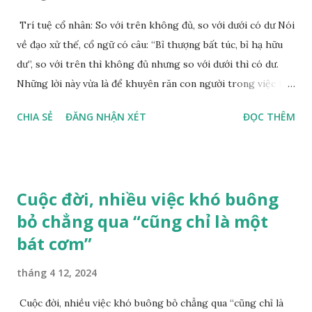
ngày sau, khi hai người đang ở trong phòng đọc sách thì
ngoài đường có tiếng tiền hô hậu ủng vang dậy, tiếng
Trí tuệ cổ nhân: So với trên không đủ, so với dưới có dư Nói
chiêng trống quả thực náo nhiệt. Quản Ninh “mắt điếc tai
về đạo xử thế, cổ ngữ có câu: “Bỉ thượng bất túc, bỉ hạ hữu
ngơ”, tiếp tục chăm chú đọc sách. Nhưng Hoa Hâm lại đứng
dư”, so với trên thì không đủ nhưng so với dưới thì có dư.
ngồi không yên, cuối cùng bỏ sách chạy ra xem. Quản Ninh
Những lời này vừa là để khuyên răn con người trong việc tu
thấy Hoa Hâm không phải người có cùng chí hướn...
tâm dưỡng tính, đồng thời cũng là cách để một người đối
CHIA SẺ
ĐĂNG NHẬN XÉT
ĐỌC THÊM
mặt với những nghịch cảnh và thuận cảnh trong cuộc đời. 🔻
“Bỉ thượng bất túc” Trong cuộc sống, có những phương diện
cần phải biết đủ nhưng cũng có những phương diện nên
thấy không đủ. Sách “Vi lô dạ thoại” viết: “Thường nghĩ đến
Cuộc đời, nhiều việc khó buông
phẩm đức của một người nào đó cao thượng hơn mình, học
bỏ chẳng qua “cũng chỉ là một
vấn của một người nào đó uyên bác hơn mình, thì mình có
bát cơm”
thể tự biết mình chưa đủ, tự biết hổ thẹn mà tu dưỡng nhiều
hơn nữa tâm tính của bản thân”. Đối với đạo đức và học vấn,
tháng 4 12, 2024
con người cần phải có thái độ “không biết đủ”. Phẩm đức và
học vấn không giống như tài phú của cải vật chất, những thứ
Cuộc đời, nhiều việc khó buông bỏ chẳng qua “cũng chỉ là