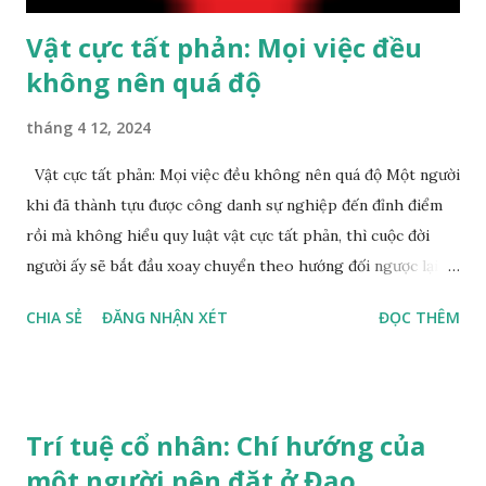
Vật cực tất phản: Mọi việc đều
không nên quá độ
tháng 4 12, 2024
Vật cực tất phản: Mọi việc đều không nên quá độ Một người
khi đã thành tựu được công danh sự nghiệp đến đỉnh điểm
rồi mà không hiểu quy luật vật cực tất phản, thì cuộc đời
người ấy sẽ bắt đầu xoay chuyển theo hướng đối ngược lại.
Nếu người ấy vẫn còn tâm tranh danh đoạt lợi thì chắc chắn
CHIA SẺ
ĐĂNG NHẬN XÉT
ĐỌC THÊM
sẽ gặp phải những phiền toái không đáng có. 1. Phàm mọi
việc đều có giới hạn Có câu nói: “Nhạc cực sinh bi”, tức là vui
quá thì hóa buồn. Khoái hoạt và bi thương vốn là hai loại
trạng thái tâm lý hoàn toàn bất đồng, nhưng nếu trạng thái
Trí tuệ cổ nhân: Chí hướng của
tâm lý của một người mà đạt đến cùng cực, hơn nữa còn bảo
một người nên đặt ở Đạo
trì trong một thời gian lâu dài, thì kết quả chính là phát