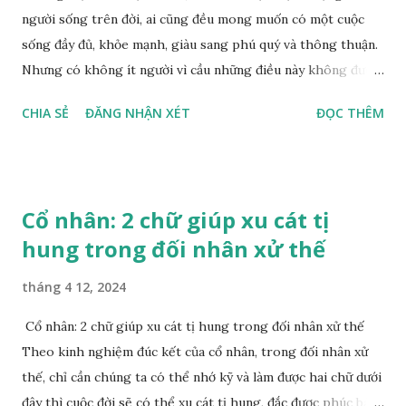
nâng cao lên thì thân thể cũng biến đổi Cổ nhân thường nói:
người sống trên đời, ai cũng đều mong muốn có một cuộc
“Tướng do tâm sinh”. Phương Đông thời xưa xuất hiện nhiều
sống đầy đủ, khỏe mạnh, giàu sang phú quý và thông thuận.
môn nghiên cứu về tướng số, căn cứ vào tướng mạo, k...
Nhưng có không ít người vì cầu những điều này không được
mà rơi vào thống khổ, oán trách trời đất. Đó là bởi vì họ
CHIA SẺ
ĐĂNG NHẬN XÉT
ĐỌC THÊM
không biết được rằng “trong mệnh chỉ có một thước thì
khó cầu được một trượng”, biết sống thuận theo vận mệnh
thì đời người mới được thong dong tự tại, tâm người mới
được bình an. Có không ít người đi chùa cầu vận mệnh thông
Cổ nhân: 2 chữ giúp xu cát tị
thuận, địa vị cao, cầu công danh sự nghiệp, hôn nhân, con cái
hung trong đối nhân xử thế
được như ý mình. Nhưng những điều này có phải cầu mà
được không? Bởi vì người đi chùa chính là đã bước vào
tháng 4 12, 2024
ngưỡng cửa của tôn giáo rồi, nên chúng ta hãy thử xem tôn
giáo tín ngưỡng thời xưa nói những gì… 🔻 Tiền bạc của cải
Cổ nhân: 2 chữ giúp xu cát tị hung trong đối nhân xử thế
Chúng ta vẫn thường nghe, Phật gia giảng rằng tiền bạc của
Theo kinh nghiệm đúc kết của cổ nhân, trong đối nhân xử
cải là vật ngoài thân, khi sinh không mang theo đến, khi
thế, chỉ cần chúng ta có thể nhớ kỹ và làm được hai chữ dưới
chết không mang theo đi. Người xưa quan niệm rằng chỉ cần
đây thì cuộc đời sẽ có thể xu cát tị hung, đắc được phúc báo,