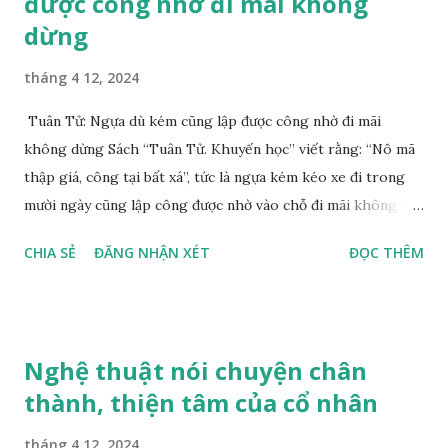
được công nhờ đi mãi không
g
dừng
tháng 4 12, 2024
Tuân Tử: Ngựa dù kém cũng lập được công nhờ đi mãi
không dừng Sách “Tuân Tử. Khuyến học” viết rằng: “Nô mã
thập giá, công tại bất xá”, tức là ngựa kém kéo xe đi trong
mười ngày cũng lập công được nhờ vào chỗ đi mãi không từ
bỏ. Câu nói này khuyên con người rằng cần cù có thể bù đắp
CHIA SẺ
ĐĂNG NHẬN XÉT
ĐỌC THÊM
được một số điểm yếu về năng lực. Cho dù một người có kém
một chút về năng lực nhưng mỗi ngày đều chăm chỉ cố gắng
không ngừng thì vẫn có thể đạt được mục tiêu của mình.
Thời xưa, cổ nhân thường dùng “lương mã”, “tuấn mã” đến ví
Nghệ thuật nói chuyện chân
với những người có tài hoa xuất chúng. Trong “Trang Tử.
thành, thiện tâm của cổ nhân
Thu thủy” viết rằng: “Kỳ kí hoa lưu, nhất nhật nhi trì thiên
lý“, tức là lương mã, tuấn mã một ngày chạy ngàn dặm. Còn
tháng 4 12, 2024