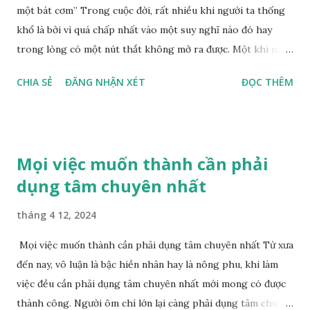
chỉ có thể thỏa mãn dục vọng của con người trong nhất
một bát cơm” Trong cuộc đời, rất nhiều khi người ta thống
thời. Đạo đức cao, học vấn sâu rộng có thể thoả mãn sự vui
khổ là bởi vì quá chấp nhất vào một suy nghĩ nào đó hay
thích c...
trong lòng có một nút thắt không mở ra được. Một khi mở
ra được, buông bỏ được chấp nhất ấy, thay đổi một ý niệm,
CHIA SẺ
ĐĂNG NHẬN XÉT
ĐỌC THÊM
một chút suy nghĩ thì thống khổ lại biến mất, thậm chí có
thể chuyển thành động lực của thành công và hạnh phúc.
Có một câu chuyện kể rằng, một ngày nọ, có hai người thanh
niên trẻ tuổi cảm thấy rất không hài lòng với nơi làm việc
Mọi việc muốn thành cần phải
của mình. Họ không biết nên nghỉ việc hay ở lại tiếp tục
dụng tâm chuyên nhất
công việc, vì thế họ đã quyết định cùng nhau đi tới một ngôi
chùa tìm một vị đại sư xin khai mở giúp. Khi gặp được vị đại
tháng 4 12, 2024
sư, một trong hai người nói: “Thưa đại sư, chúng con ở nơi
làm việc hay bị ức hiếp, cảm thấy quá thống khổ, cầu xin ngài
Mọi việc muốn thành cần phải dụng tâm chuyên nhất Từ xưa
chỉ bảo, chúng con có nên xin nghỉ việc ở đó hay không?” Vị
đến nay, vô luận là bậc hiền nhân hay là nông phu, khi làm
đại sư từ từ khẽ nhắm hai mắt lại, giống như đang trầm
việc đều cần phải dụng tâm chuyên nhất mới mong có được
ngâm suy nghĩ. Rất lâu sau, vị đại sư cuối cùng cũng mở lờ...
thành công. Người ôm chí lớn lại càng phải dụng tâm chuyên