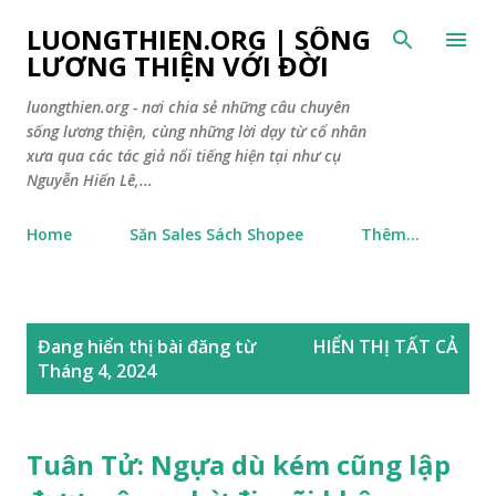
Chuyển đến nội dung chính
LUONGTHIEN.ORG | SỐNG
LƯƠNG THIỆN VỚI ĐỜI
luongthien.org - nơi chia sẻ những câu chuyên
sống lương thiện, cùng những lời dạy từ cổ nhân
xưa qua các tác giả nổi tiếng hiện tại như cụ
Nguyễn Hiến Lê,...
Home
Săn Sales Sách Shopee
Thêm…
B
Đang hiển thị bài đăng từ
HIỂN THỊ TẤT CẢ
à
Tháng 4, 2024
i
đ
ă
Tuân Tử: Ngựa dù kém cũng lập
n