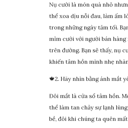
Nụ cười là món quà nhỏ nhưn
thể xoa dịu nỗi đau, làm ấm l
trong những ngày tăm tối. Bạ
mỉm cười với người bán hàng r
trên đường. Bạn sẽ thấy, nụ 
khiến tâm hồn mình nhẹ nhàn
🍁2. Hãy nhìn bằng ánh mắt 
Đôi mắt là cửa sổ tâm hồn. M
thể làm tan chảy sự lạnh lùn
bề, đôi khi chúng ta quên mất