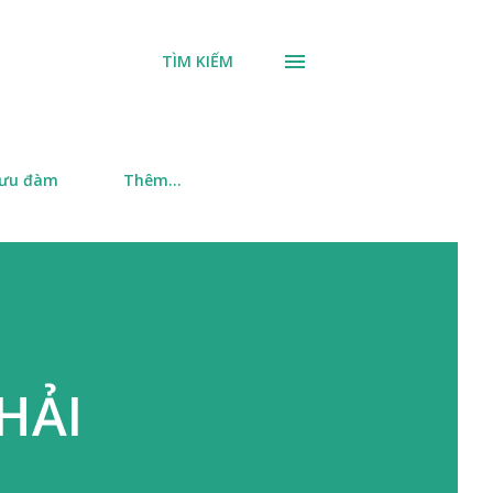
TÌM KIẾM
 ưu đàm
Thêm…
HẢI