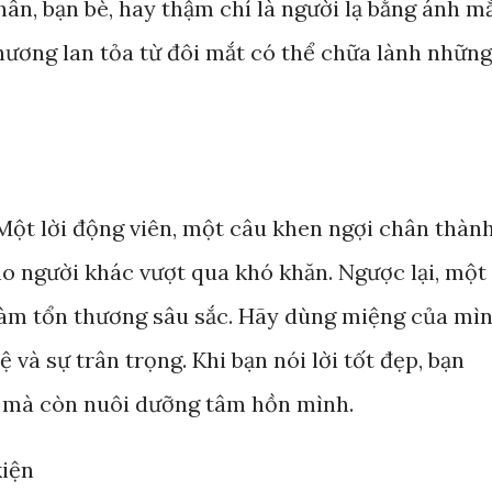
hân, bạn bè, hay thậm chí là người lạ bằng ánh m
thương lan tỏa từ đôi mắt có thể chữa lành những
 Một lời động viên, một câu khen ngợi chân thàn
o người khác vượt qua khó khăn. Ngược lại, một
ể làm tổn thương sâu sắc. Hãy dùng miệng của mì
ệ và sự trân trọng. Khi bạn nói lời tốt đẹp, bạn
i mà còn nuôi dưỡng tâm hồn mình.
kiện