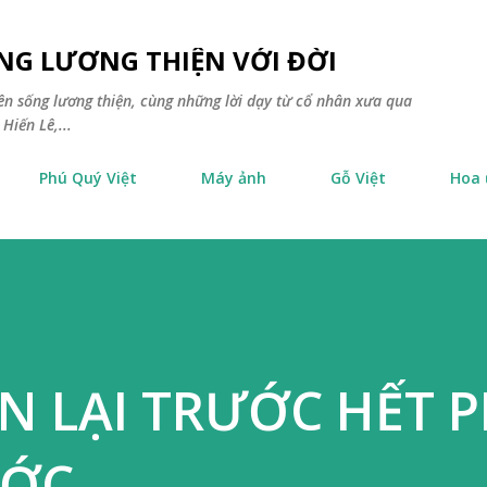
Chuyển đến nội dung chính
NG LƯƠNG THIỆN VỚI ĐỜI
yên sống lương thiện, cùng những lời dạy từ cổ nhân xưa qua
Hiến Lê,...
Phú Quý Việt
Máy ảnh
Gỗ Việt
Hoa
 LẠI TRƯỚC HẾT P
ƯỚC