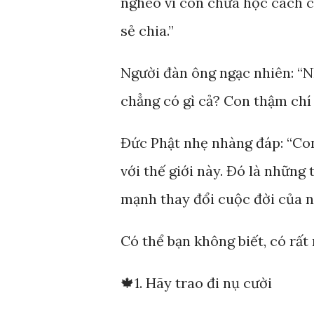
nghèo vì con chưa học cách c
sẻ chia.”
Người đàn ông ngạc nhiên: “N
chẳng có gì cả? Con thậm chí
Đức Phật nhẹ nhàng đáp: “Con
với thế giới này. Đó là những 
mạnh thay đổi cuộc đời của n
Có thể bạn không biết, có rất 
🍁1. Hãy trao đi nụ cười