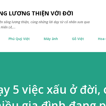
Chuyển đến nội dung chính
NG LƯƠNG THIỆN VỚI ĐỜI
yên sống lương thiện, cùng những lời dạy từ cổ nhân xưa qua
Hiến Lê,...
Phú Quý Việt
Máy ảnh
Gỗ Việt
Hoa
y 5 việc xấu ở đời, 
hiều gia đình đang