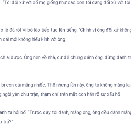
: “Tôi đối xử với bố mẹ giống như các con tôi đang đối xử với tôi
lẽ đã rõ! Vị bô lão tiếp tục lên tiếng: “Chính vì ông đối xử khôn
 cái mới không hiếu kính với ông.
rách ai được. Ông nên về nhà, cứ để chúng đánh ông, đừng đánh tr
i bị con cái mắng nhiếc. Thế nhưng lần này, ông ta không mắng lại
g ngồi yên chịu trận, thậm chí trên mặt còn hằn rõ sự xấu hổ.
, anh ta hỏi bố: “Trước đây tôi đánh, mắng ông, ông đều đánh mắn
p trả?”