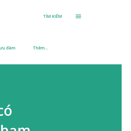
TÌM KIẾM
 ưu đàm
Thêm…
có
 phạm