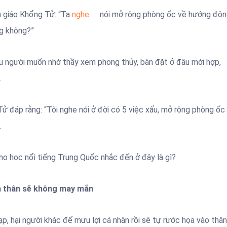
 giáo Khổng Tử: “Ta
nghe
nói mở rộng phòng ốc về hướng đô
ng không?”
iều người muốn nhờ thầy xem phong thủy, bàn đặt ở đâu mới hợp,
…
ử đáp rằng: “Tôi nghe nói ở đời có 5 việc xấu, mở rộng phòng ốc
.
Nho học nổi tiếng Trung Quốc nhắc đến ở đây là gì?
ản thân sẽ không may mắn
, hại người khác để mưu lợi cá nhân rồi sẽ tự rước họa vào thân