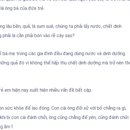
là ông bà của đứa trẻ.
g lâu bền, quả, lá sum suê, chúng ta phải lấy nước, chất dinh
 phải là cần phải bón vào rễ cây sao?
bố bà mẹ trong các gia đình đều đang dùng nước và dinh dưỡng
 những quả đó vì không thể hấp thu chất dinh dưỡng mà trở nên th
trẻ em hiện nay xuất hiện nhiều vấn đề bất cập.
n sức khỏe để lao động. Con cái ông đối xử với bố chẳng ra gì,
hi bị con cái đánh chửi, ông cũng chẳng để yên, cũng đánh chửi l
g ầm ĩ.