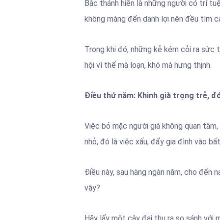
Bậc thánh hiền là những người có trí t
không màng đến danh lợi nên đều tìm các
Trong khi đó, những kẻ kém cỏi ra sức t
hội vì thế mà loạn, khó mà hưng thịnh.
Điều thứ năm: Khinh già trọng trẻ, đó
Việc bỏ mặc người già không quan tâm,
nhỏ, đó là việc xấu, đẩy gia đình vào bất
Điều này, sau hàng ngàn năm, cho đến na
vậy?
Hãy lấy một cây đại thụ ra so sánh với m