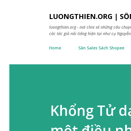
LUONGTHIEN.ORG | SỐ
luongthien.org - nơi chia sẻ những câu chu
các tác giả nổi tiếng hiện tại như cụ Nguyễn 
Home
Săn Sales Sách Shopee
Khổng Tử dạ
một điều n