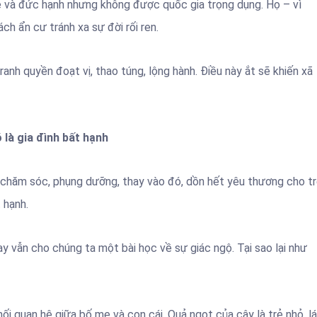
uệ và đức hạnh nhưng không được quốc gia trọng dụng. Họ – vì
h ẩn cư tránh xa sự đời rối ren.
ranh quyền đoạt vị, thao túng, lộng hành. Điều này ắt sẽ khiến xã
 là gia đình bất hạnh
 chăm sóc, phụng dưỡng, thay vào đó, dồn hết yêu thương cho t
 hạnh.
y vẫn cho chúng ta một bài học về sự giác ngộ. Tại sao lại như
ối quan hệ giữa bố mẹ và con cái. Quả ngọt của cây là trẻ nhỏ, lá