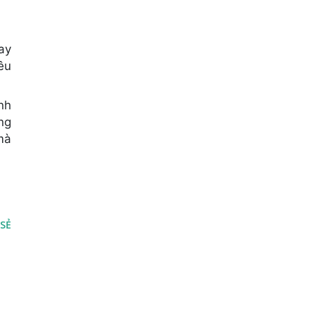
ay
êu
nh
ng
mà
 SẺ