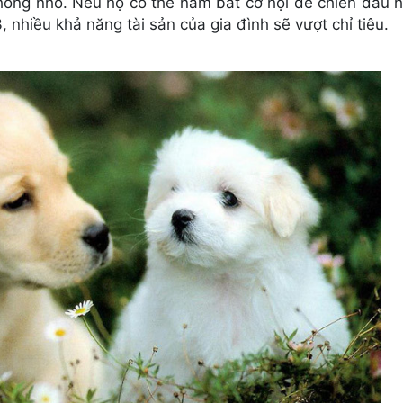
 không nhỏ. Nếu họ có thể nắm bắt cơ hội để chiến đấu h
 nhiều khả năng tài sản của gia đình sẽ vượt chỉ tiêu.