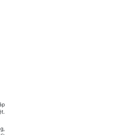
áp
t.
g,