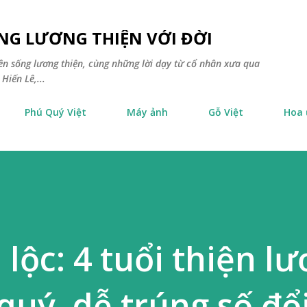
Chuyển đến nội dung chính
NG LƯƠNG THIỆN VỚI ĐỜI
yên sống lương thiện, cùng những lời dạy từ cổ nhân xưa qua
Hiến Lê,...
Phú Quý Việt
Máy ảnh
Gỗ Việt
Hoa
lộc: 4 tuổi thiện l
uý, dễ trúng số đổi