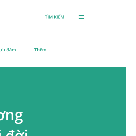
TÌM KIẾM
 ưu đàm
Thêm…
ương
 đời