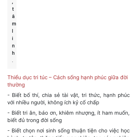
,
t
â
m
l
i
n
h
.
Thiểu dục tri túc – Cách sống hạnh phúc giữa đời
thường
- Biết bố thí, chia sẻ tài vật, tri thức, hạnh phúc
với nhiều người, không ích kỷ cố chấp
- Biết tri ân, báo ơn, khiêm nhượng, ít ham muốn,
biết đủ trong đời sống
- Biết chọn nơi sinh sống thuận tiện cho việc học