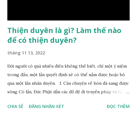
Bình, Bát Tự Hà Lạc,… cuộc đời thực tế của con người là được
...
Thiện duyên là gì? Làm thế nào
để có thiện duyên?
tháng 11 13, 2022
Đời người có quá nhiều điều không thể biết, chỉ một ý niệm
trong đầu, một lần quyết định sẽ có thể nắm được hoặc bỏ
qua một lần nhân duyên. 1. Câu chuyện về hòn đá sang được
sông Có lần, Đức Phật dẫn các đồ đệ đi truyền pháp và hóa
duyên, vừa tới một bờ sông lớn, nước chạy cuồn cuộn, Đức
CHIA SẺ
ĐĂNG NHẬN XÉT
ĐỌC THÊM
Phật hỏi các đồ đệ rằng: – Bây giờ nếu ta ném hòn đá này
xuống sông, nó sẽ chìm hay nổi đây? Các đệ tử đồng thanh
trả lời: – Thưa Đức Thế Tôn, hòn đá sẽ chìm ạ. Đức Phật cho
hay: – Vậy là hòn đá này không có thiện duyên rồi. Đệ tử của