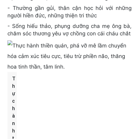
- Thường gần gủi, thân cận học hỏi với những
người hiền đức, những thiện tri thức
- Sống hiếu thảo, phụng dưỡng cha mẹ ông bà,
chăm sóc thương yêu vợ chồng con cái cháu chắt
T
h
ự
c
h
à
n
h
t