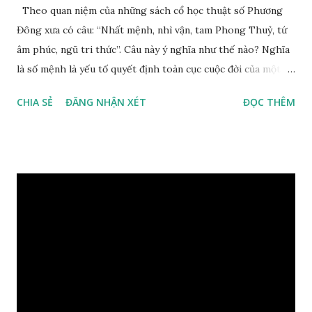
Theo quan niệm của những sách cổ học thuật số Phương
Đông xưa có câu: “Nhất mệnh, nhì vận, tam Phong Thuỷ, tứ
âm phúc, ngũ tri thức”. Câu này ý nghĩa như thế nào? Nghĩa
là số mệnh là yếu tố quyết định toàn cục cuộc đời của một
con người, tiếp đến là ảnh hưởng của thời vận, thứ ba là ảnh
CHIA SẺ
ĐĂNG NHẬN XÉT
ĐỌC THÊM
hưởng của phong thủy. Nói cách khác, số mệnh và sinh ra
gặp thời là yếu tố tiền định thuộc tiên thiên; phong thủy là
hậu thiên, được quyết định bởi hành vi của đương số và sự
điều chỉnh môi trường sinh sống. Ngay từ lúc con người sinh
ra đã được trời ban cho một “Số mệnh”, từ trong “mệnh” đó
sẽ diễn sinh ra “vận” để chi phối cuộc sống sau này. Mệnh là
sinh ra đã có sẵn, không thuộc phạm vi khống chế của bản
thân, ví dụ như xuất thân, tướng mạo, cá tính, số lượng anh
chị em,…, đó chính là “số mệnh” tiên thiên không thể thay
đổi được, nên người xưa bình thản tiếp nhận và chấp nhận
sống chung với nó. Căn cứ vào lý luận của Tử Vi Đẩu số, Tử