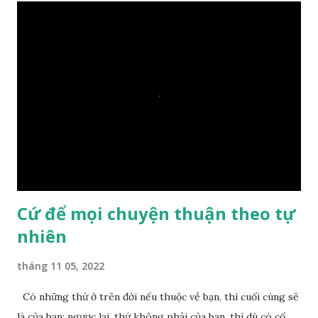
Ngài càng tò mò vì sao Đức Phật lại nhắc chuyện thiện
duyên với một hòn đá vô tri bên sông. Lúc này Ngài tiếp lời:
– Vậy các con hãy cho ta biết vì sao khối đá tảng rộng ba
thước vuông, đặt trên nước mà không bị chìm, không bị dính
một giọt nước nào mà lại còn có thể đi qua sông? Các đệ tử
trầm ngâm suy nghĩ hồi lâu nhưng không ai nói ra được
nguyên nhân vì sao cả. Cuối cùng, Đức Phật bèn giải thích: –
Chuyện này xem ra rất đơn giản. Tảng đá ấy có thiện duyên
nên mớ...
Cứ để mọi chuyện thuận theo tự
nhiên
tháng 11 05, 2022
Có những thứ ở trên đời nếu thuộc về bạn, thì cuối cùng sẽ
là của bạn; ngược lại, thứ không phải của bạn, thì dù có cố