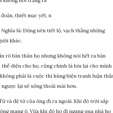
à không nói trắng ra
đoản, thiết mạc yết, n
. Nghĩa là: Đừng nên tiết lộ, vạch thẳng những
ười khác.
hìn rõ bản thân họ nhưng không nói hết ra bản
ại thể diện cho họ, cũng chính là lưu lại cho mình
không phải là cuộc thi hùng biện tranh luận thắ
 ngược lại sẽ sống thoải mái hơn.
 và đệ tử của ông đi ra ngoài. Khi đó trời sắp
ông mang ô. Vừa khi đó họ đi ngang qua nhà họ