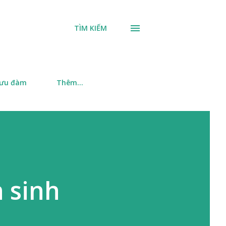
TÌM KIẾM
 ưu đàm
Thêm…
n sinh