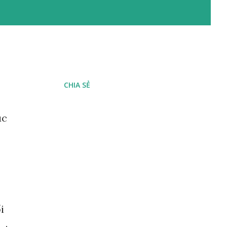
CHIA SẺ
úc
i