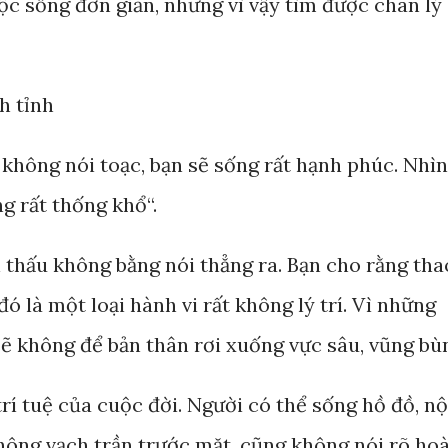
uộc sống đơn giản, nhưng vì vậy tìm được chân lý
h tỉnh
 không nói toạc, bạn sẽ sống rất hạnh phúc. Nhìn
g rất thống khổ“.
n thấu không bằng nói thẳng ra. Bạn cho rằng tha
đó là một loại hành vi rất không lý trí. Vì những
sẽ không để bản thân rơi xuống vực sâu, vũng bù
trí tuệ của cuộc đời. Người có thể sống hồ đồ, nộ
hông vạch trần trước mặt, cũng không nói rõ ho