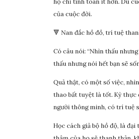
họ chỉ tính toán ít hơn. Dù c
của cuộc đời.
🔻 Nan đắc hồ đồ, trí tuệ than
Có câu nói: “Nhìn thấu nhưng
thấu nhưng nói hết bạn sẽ sốn
Quả thật, có một số việc, nhì
thao bất tuyệt là tốt. Kỳ thực 
người thông minh, có trí tuệ 
Học cách giả bộ hồ độ, là đại 
thâm của họ sẽ thanh thản, k