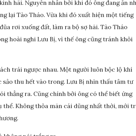
 kinh hãi. Nguyên nhân bởi khi đó ông đang ăn n
ng lại Tào Tháo. Vừa khi đó xuất hiện một tiếng
 đũa rơi xuống đất, làm ra bộ sợ hãi. Tào Tháo
ông hoài nghi Lưu Bị, vì thế ông cũng tránh khỏi
cách trái ngược nhau. Một người luôn bộc lộ khí
 sảo thu hết vào trong. Lưu Bị nhìn thấu tâm tư
i thẳng ra. Cũng chính bởi ông có thể biết ứng
ụ thể. Không thỏa mãn cái dũng nhất thời, mới t
hương.