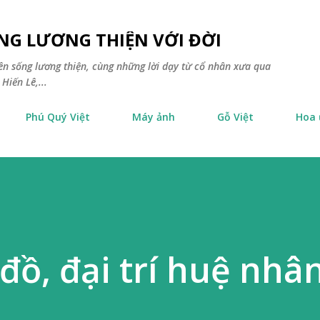
Chuyển đến nội dung chính
NG LƯƠNG THIỆN VỚI ĐỜI
yên sống lương thiện, cùng những lời dạy từ cổ nhân xưa qua
Hiến Lê,...
Phú Quý Việt
Máy ảnh
Gỗ Việt
Hoa
đồ, đại trí huệ nhâ