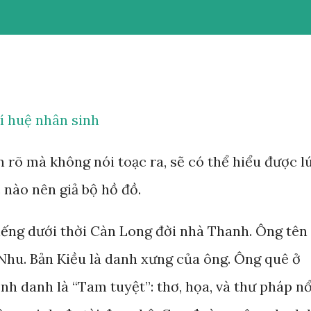
rí huệ nhân sinh
n rõ mà không nói toạc ra, sẽ có thể hiểu được l
c nào nên giả bộ hồ đồ.
 tiếng dưới thời Càn Long đời nhà Thanh. Ông tên
c Nhu. Bản Kiều là danh xưng của ông. Ông quê ở
h danh là “Tam tuyệt”: thơ, họa, và thư pháp nổ