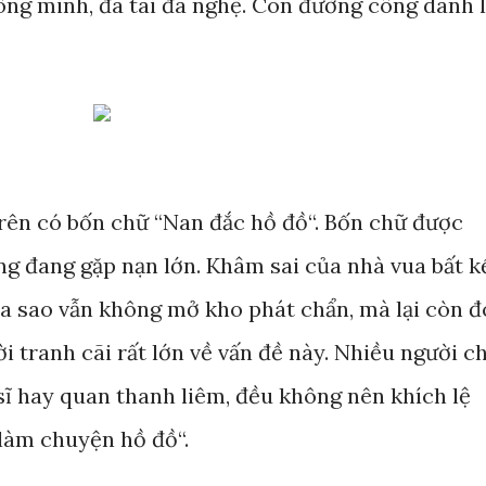
ông minh, đa tài đa nghệ. Con đường công danh l
rên có bốn chữ “Nan đắc hồ đồ“. Bốn chữ được
ng đang gặp nạn lớn. Khâm sai của nhà vua bất k
a sao vẫn không mở kho phát chẩn, mà lại còn đ
i tranh cãi rất lớn về vấn đề này. Nhiều người c
sĩ hay quan thanh liêm, đều không nên khích lệ
làm chuyện hồ đồ“.