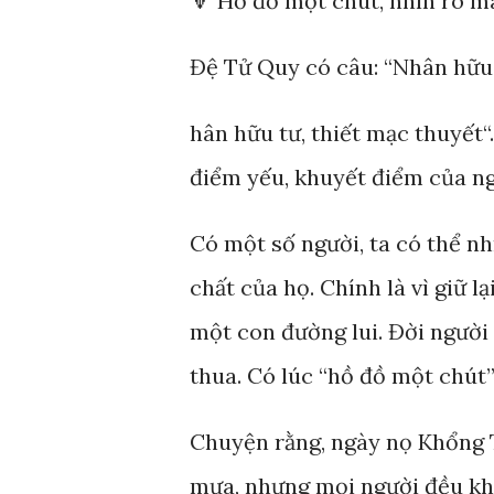
🔻 Hồ đồ một chút, nhìn rõ m
Đệ Tử Quy có câu: “Nhân hữu 
hân hữu tư, thiết mạc thuyết“
điểm yếu, khuyết điểm của ng
Có một số người, ta có thể n
chất của họ. Chính là vì giữ l
một con đường lui. Đời người 
thua. Có lúc “hồ đồ một chút”
Chuyện rằng, ngày nọ Khổng Tử
mưa, nhưng mọi người đều kh