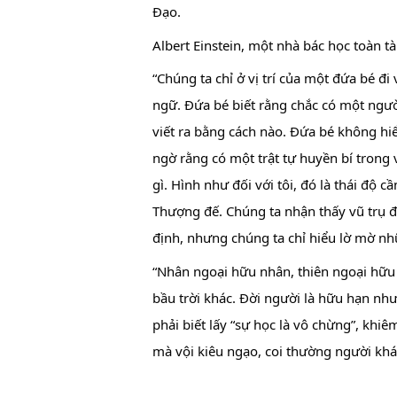
Đạo.
Albert Einstein, một nhà bác học toàn t
“Chúng ta chỉ ở vị trí của một đứa bé đ
ngữ. Đứa bé biết rằng chắc có một ngườ
viết ra bằng cách nào. Đứa bé không hi
ngờ rằng có một trật tự huyền bí trong 
gì. Hình như đối với tôi, đó là thái độ 
Thượng đế. Chúng ta nhận thấy vũ trụ đ
định, nhưng chúng ta chỉ hiểu lờ mờ nh
“Nhân ngoại hữu nhân, thiên ngoại hữu t
bầu trời khác. Đời người là hữu hạn nhưn
phải biết lấy “sự học là vô chừng”, khiê
mà vội kiêu ngạo, coi thường người khá