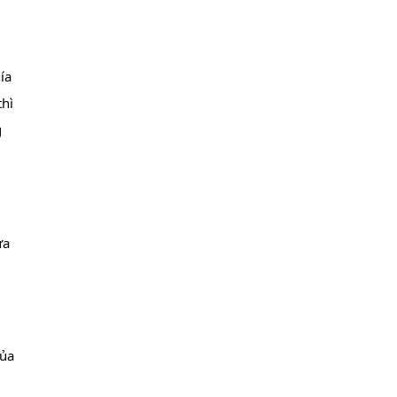
a 
hì 
 
a 
ủa 