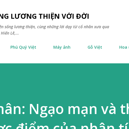
Chuyển đến nội dung chính
NG LƯƠNG THIỆN VỚI ĐỜI
yên sống lương thiện, cùng những lời dạy từ cổ nhân xưa qua
Hiến Lê,...
Phú Quý Việt
Máy ảnh
Gỗ Việt
Hoa
nhân: Ngạo mạn và t
ợc điểm của nhân t