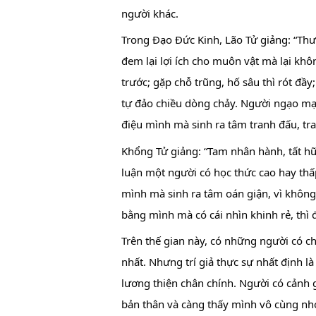
người khác.
Trong Đạo Đức Kinh, Lão Tử giảng: “Thư
đem lại lợi ích cho muôn vật mà lại khô
trước; gặp chỗ trũng, hố sâu thì rót đầy;
tự đảo chiều dòng chảy. Người ngạo mạ
điệu mình mà sinh ra tâm tranh đấu, tr
Khổng Tử giảng: “Tam nhân hành, tất hữu
luận một người có học thức cao hay thấ
mình mà sinh ra tâm oán giận, vì không 
bằng mình mà có cái nhìn khinh rẻ, thì đ
Trên thế gian này, có những người có ch
nhất. Nhưng trí giả thực sự nhất định l
lương thiện chân chính. Người có cảnh g
bản thân và càng thấy mình vô cùng nhỏ 