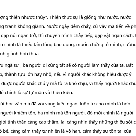
ợng thiện nhược thủy”. Thiện thực sự là giống như nước, nước 
ng tranh không giành. Nước ngày đêm chảy, cứ vậy mà tiến về phí
 gặp núi ngăn trở, thì chuyển mình chảy tiếp; gặp vật ngăn cách, t
n chính là thiếu tấm lòng bao dung, muốn chứng tỏ mình, cường
anh giành hơn thua.
 ngã sư”, ba người đi cùng tất sẽ có người làm thầy của ta. Bất 
p, thành tựu lớn hay nhỏ, nếu vì người khác không hiểu được ý 
được người khác chú ý mà tỏ ra khó chịu, vì thấy người khác chư
ó chính là sự tự mãn và thiên kiến.
út học vấn mà đã vội vàng kiêu ngạo, luôn tự cho mình là hơn 
à người khiêm tốn, hạ mình mà tôn người, đó mới chính là người 
iới tinh thần càng cao thâm, lại càng nhìn thấy những thiếu sót c
bé, càng cảm thấy tự nhiên là vô hạn, cảm thấy sự tồn tại của 