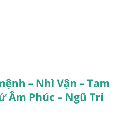
mệnh – Nhì Vận – Tam
ứ Âm Phúc – Ngũ Tri