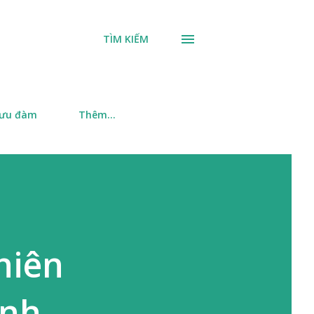
TÌM KIẾM
 ưu đàm
Thêm…
hiên
ính