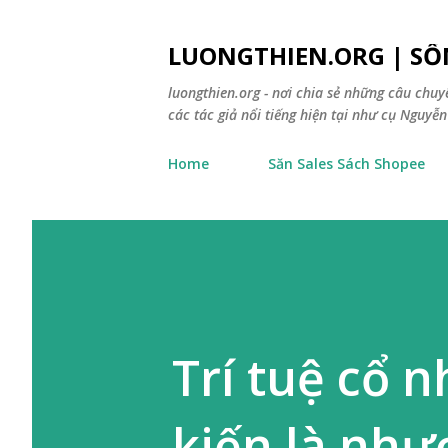
LUONGTHIEN.ORG | SỐ
luongthien.org - nơi chia sẻ những câu chu
các tác giả nổi tiếng hiện tại như cụ Nguyễn 
Home
Săn Sales Sách Shopee
Trí tuệ cổ 
kiến là như