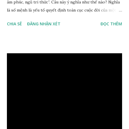
âm phúc, ngũ tri thức”. Câu này ý nghĩa như thế nào? Nghĩa
là số mệnh là yếu tố quyết định toàn cục cuộc đời của một
con người, tiếp đến là ảnh hưởng của thời vận, thứ ba là ảnh
CHIA SẺ
ĐĂNG NHẬN XÉT
ĐỌC THÊM
hưởng của phong thủy. Nói cách khác, số mệnh và sinh ra
gặp thời là yếu tố tiền định thuộc tiên thiên; phong thủy là
hậu thiên, được quyết định bởi hành vi của đương số và sự
điều chỉnh môi trường sinh sống. Ngay từ lúc con người sinh
ra đã được trời ban cho một “Số mệnh”, từ trong “mệnh” đó
sẽ diễn sinh ra “vận” để chi phối cuộc sống sau này. Mệnh là
sinh ra đã có sẵn, không thuộc phạm vi khống chế của bản
thân, ví dụ như xuất thân, tướng mạo, cá tính, số lượng anh
chị em,…, đó chính là “số mệnh” tiên thiên không thể thay
đổi được, nên người xưa bình thản tiếp nhận và chấp nhận
sống chung với nó. Căn cứ vào lý luận của Tử Vi Đẩu số, Tử
Bình, Bát Tự Hà Lạc,… cuộc đời thực tế của con người là được
...