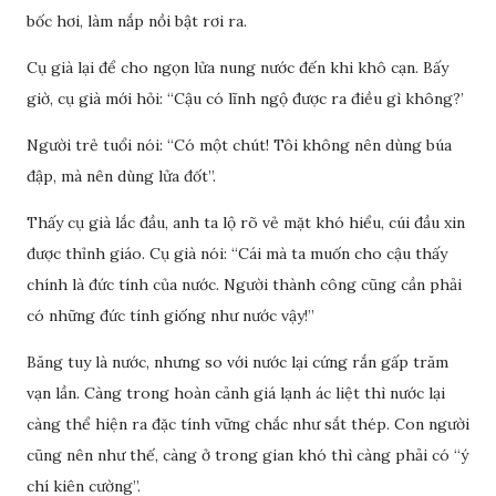
bốc hơi, làm nắp nồi bật rơi ra.
Cụ già lại để cho ngọn lửa nung nước đến khi khô cạn. Bấy
giờ, cụ già mới hỏi: “Cậu có lĩnh ngộ được ra điều gì không?’
Người trẻ tuổi nói: “Có một chút! Tôi không nên dùng búa
đập, mà nên dùng lửa đốt”.
Thấy cụ già lắc đầu, anh ta lộ rõ vẻ mặt khó hiểu, cúi đầu xin
được thỉnh giáo. Cụ già nói: “Cái mà ta muốn cho cậu thấy
chính là đức tính của nước. Người thành công cũng cần phải
có những đức tính giống như nước vậy!”
Băng tuy là nước, nhưng so với nước lại cứng rắn gấp trăm
vạn lần. Càng trong hoàn cảnh giá lạnh ác liệt thì nước lại
càng thể hiện ra đặc tính vững chắc như sắt thép. Con người
cũng nên như thế, càng ở trong gian khó thì càng phải có “ý
chí kiên cường”.