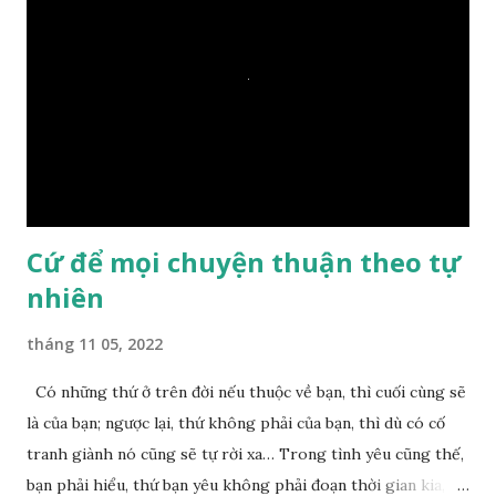
– Vậy các con hãy cho ta biết vì sao khối đá tảng rộng ba
thước vuông, đặt trên nước mà không bị chìm, không bị dính
một giọt nước nào mà lại còn có thể đi qua sông? Các đệ tử
trầm ngâm suy nghĩ hồi lâu nhưng không ai nói ra được
nguyên nhân vì sao cả. Cuối cùng, Đức Phật bèn giải thích: –
Chuyện này xem ra rất đơn giản. Tảng đá ấy có thiện duyên
nên mớ...
Cứ để mọi chuyện thuận theo tự
nhiên
tháng 11 05, 2022
Có những thứ ở trên đời nếu thuộc về bạn, thì cuối cùng sẽ
là của bạn; ngược lại, thứ không phải của bạn, thì dù có cố
tranh giành nó cũng sẽ tự rời xa… Trong tình yêu cũng thế,
bạn phải hiểu, thứ bạn yêu không phải đoạn thời gian kia,