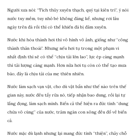
Người xưa nói: “Tích thủy xuyên thạch, quý tại kiên trì”, ý nói
nước tuy mềm, tuy nhỏ bé không đáng kể, nhưng rơi lâu
ngày trên đá rồi thì có thể khiến đá bị đâm xuyên.
Nước khi hóa thành hơi thì vô hình vô ảnh, giống như “công
thành thân thoái”. Nhưng nếu hơi tụ trong một phạm vi
nhất định thì sẽ có thể “chịu tải lớn lao”, lực ép càng mạnh
thì tải lượng càng mạnh. Hơn nữa hơi tụ còn có thể tạo mưa
bão, đây là chịu tải của mẹ thiên nhiên.
Nước làm sạch vạn vật, cho dù vật bẩn như thế nào trên thế
gian này, nước đều tẩy rửa nó, tiếp nhận bao dung, rồi lại tự
lắng đọng, làm sạch mình. Biển cả thể hiện ra đức tính “dung
chứa vô cùng” của nước, trăm ngàn con sông đều đổ về biển
cả.
Nước mặc dù lạnh nhưng lại mang đức tính “thiện”, chảy chỗ