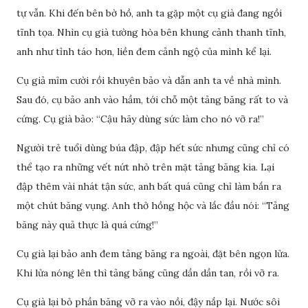
tự vẫn. Khi đến bên bờ hồ, anh ta gặp một cụ già đang ngồi
tĩnh tọa. Nhìn cụ già tường hòa bên khung cảnh thanh tĩnh,
anh như tỉnh táo hơn, liền đem cảnh ngộ của mình kể lại.
Cụ giả mỉm cười rồi khuyên bảo và dẫn anh ta về nhà mình.
Sau đó, cụ bảo anh vào hầm, tới chỗ một tảng băng rất to và
cứng. Cụ già bảo: “Cậu hãy dùng sức làm cho nó vỡ ra!”
Người trẻ tuổi dùng búa đập, đập hết sức nhưng cũng chỉ có
thể tạo ra những vết nứt nhỏ trên mặt tảng băng kia. Lại
đập thêm vài nhát tận sức, anh bất quá cũng chỉ làm bắn ra
một chút băng vụng. Anh thở hồng hộc và lắc đầu nói: “Tảng
băng này quả thực là quá cứng!”
Cụ già lại bảo anh đem tảng băng ra ngoài, đặt bên ngọn lửa.
Khi lửa nóng lên thì tảng băng cũng dần dần tan, rồi vỡ ra.
Cụ già lại bỏ phần băng vỡ ra vào nồi, đậy nắp lại. Nước sôi