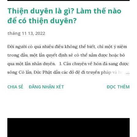
Thiện duyên là gì? Làm thế nào
để có thiện duyên?
tháng 11 13, 2022
Đời người có quá nhiều điều không thể biết, chỉ một ý niệm
trong đầu, một lần quyết định sẽ có thể nắm được hoặc bỏ
qua một lần nhân duyên. 1. Câu chuyện về hòn đá sang được
sông Có lần, Đức Phật dẫn các đồ đệ đi truyền pháp và hóa
duyên, vừa tới một bờ sông lớn, nước chạy cuồn cuộn, Đức
CHIA SẺ
ĐĂNG NHẬN XÉT
ĐỌC THÊM
Phật hỏi các đồ đệ rằng: – Bây giờ nếu ta ném hòn đá này
xuống sông, nó sẽ chìm hay nổi đây? Các đệ tử đồng thanh
trả lời: – Thưa Đức Thế Tôn, hòn đá sẽ chìm ạ. Đức Phật cho
hay: – Vậy là hòn đá này không có thiện duyên rồi. Đệ tử của
Ngài càng tò mò vì sao Đức Phật lại nhắc chuyện thiện
duyên với một hòn đá vô tri bên sông. Lúc này Ngài tiếp lời: