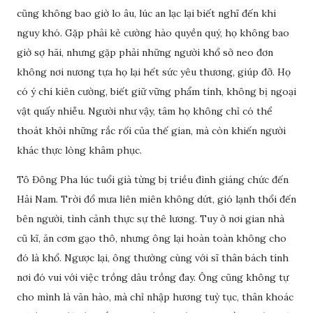
cũng không bao giờ lo âu, lúc an lạc lại biết nghĩ đến khi
nguy khó. Gặp phải kẻ cường hào quyền quý, họ không bao
giờ sợ hãi, nhưng gặp phải những người khổ sở neo đơn
không nơi nương tựa họ lại hết sức yêu thương, giúp đỡ. Họ
có ý chí kiên cường, biết giữ vững phẩm tính, không bị ngoại
vật quấy nhiễu. Người như vậy, tâm họ không chỉ có thể
thoát khỏi những rắc rối của thế gian, mà còn khiến người
khác thực lòng khâm phục.
Tô Đông Pha lúc tuổi già từng bị triều đình giáng chức đến
Hải Nam. Trời đổ mưa liên miên không dứt, gió lạnh thổi đến
bên người, tình cảnh thực sự thê lương. Tuy ở nơi gian nhà
cũ kĩ, ăn cơm gạo thô, nhưng ông lại hoàn toàn không cho
đó là khổ. Ngược lại, ông thường cùng với sĩ thân bách tính
nơi đó vui với việc trồng dâu trồng đay. Ông cũng không tự
cho mình là văn hào, mà chỉ nhập hương tuỳ tục, thân khoác