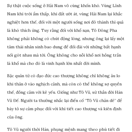
Sự thật cuộc sống ở Hải Nam vô cùng khốn khó. Vùng Lĩnh
Nam khí trời ẩm thấp, khí đất ướt át, vùng Hải Nam lại khắc
nghiệt hơn thế, đối với một người sống nơi đô thành thì quả
là khó thích ứng. Tuy rằng đối với khổ nạn, Tô Đông Pha
không phải không có chút động lòng, nhưng ông lại lấy một
tâm thái nhân sinh bao dung để đối đãi với những bất hạnh
nối gót nhau mà tới. Ông không cho nỗi khổ nơi hồng trần
là khổ mà cho đó là vinh hạnh lớn nhất đời mình.
Bậc quân tử có đạo đức cao thượng không chỉ không âu lo
khi thân ở vào nghịch cảnh, mà còn có thể không sợ quyền
thế, đồng cảm với kẻ yếu. Giống như Tô Vũ, sứ thần đời Hán
Vũ Đế. Người ta thường nhắc lại điển cố “Tô Vũ chăn dê” để
bày tỏ sự cảm phục đối với khí tiết cao thượng và kiên định
của ông.
Tô Vũ người thời Hán, phụng mệnh mang theo phù tiết đi