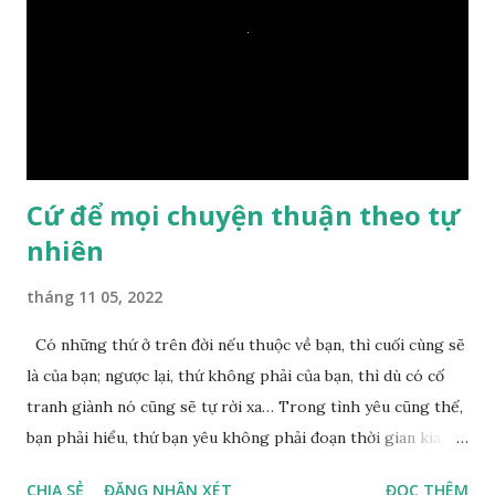
một giọt nước nào mà lại còn có thể đi qua sông? Các đệ tử
trầm ngâm suy nghĩ hồi lâu nhưng không ai nói ra được
nguyên nhân vì sao cả. Cuối cùng, Đức Phật bèn giải thích: –
Chuyện này xem ra rất đơn giản. Tảng đá ấy có thiện duyên
nên mớ...
Cứ để mọi chuyện thuận theo tự
nhiên
tháng 11 05, 2022
Có những thứ ở trên đời nếu thuộc về bạn, thì cuối cùng sẽ
là của bạn; ngược lại, thứ không phải của bạn, thì dù có cố
tranh giành nó cũng sẽ tự rời xa… Trong tình yêu cũng thế,
bạn phải hiểu, thứ bạn yêu không phải đoạn thời gian kia,
không phải người ấy khiến bạn nhớ mãi không quên, cũng
CHIA SẺ
ĐĂNG NHẬN XÉT
ĐỌC THÊM