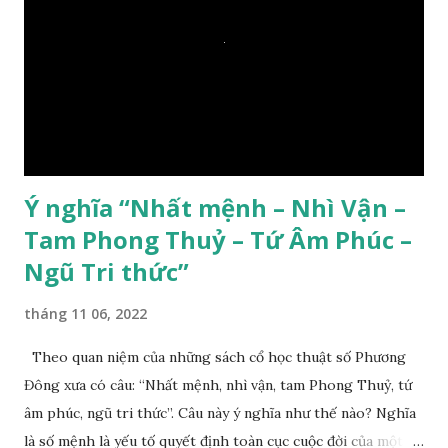
Ý nghĩa “Nhất mệnh – Nhì Vận –
Tam Phong Thuỷ – Tứ Âm Phúc –
Ngũ Tri thức”
tháng 11 06, 2022
Theo quan niệm của những sách cổ học thuật số Phương
Đông xưa có câu: “Nhất mệnh, nhì vận, tam Phong Thuỷ, tứ
âm phúc, ngũ tri thức”. Câu này ý nghĩa như thế nào? Nghĩa
là số mệnh là yếu tố quyết định toàn cục cuộc đời của một