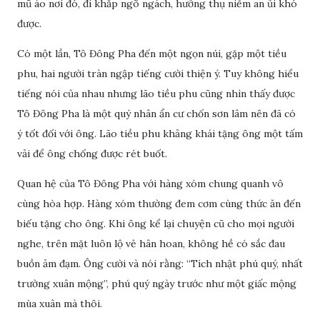
mũ áo nơi đó, đi khắp ngõ ngách, hưởng thụ niềm an ủi khó
được.
Có một lần, Tô Đông Pha đến một ngọn núi, gặp một tiều
phu, hai người tràn ngập tiếng cười thiện ý. Tuy không hiểu
tiếng nói của nhau nhưng lão tiều phu cũng nhìn thấy được
Tô Đông Pha là một quý nhân ẩn cư chốn sơn lâm nên đã có
ý tốt đối với ông. Lão tiều phu khảng khái tặng ông một tấm
vải để ông chống được rét buốt.
Quan hệ của Tô Đông Pha với hàng xóm chung quanh vô
cùng hòa hợp. Hàng xóm thường đem cơm cùng thức ăn đến
biếu tặng cho ông. Khi ông kể lại chuyện cũ cho mọi người
nghe, trên mặt luôn lộ vẻ hân hoan, không hề có sắc đau
buồn ảm đạm. Ông cười và nói rằng: “Tích nhật phú quý, nhất
trường xuân mộng”, phú quý ngày trước như một giấc mộng
mùa xuân mà thôi.