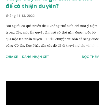
để có thiện duyên?
tháng 11 13, 2022
Đời người có quá nhiều điều không thể biết, chỉ một ý niệm
trong đầu, một lần quyết định sẽ có thể nắm được hoặc bỏ
qua một lần nhân duyên. 1. Câu chuyện về hòn đá sang được
sông Có lần, Đức Phật dẫn các đồ đệ đi truyền pháp và hóa
duyên, vừa tới một bờ sông lớn, nước chạy cuồn cuộn, Đức
CHIA SẺ
ĐĂNG NHẬN XÉT
ĐỌC THÊM
Phật hỏi các đồ đệ rằng: – Bây giờ nếu ta ném hòn đá này
xuống sông, nó sẽ chìm hay nổi đây? Các đệ tử đồng thanh
trả lời: – Thưa Đức Thế Tôn, hòn đá sẽ chìm ạ. Đức Phật cho
hay: – Vậy là hòn đá này không có thiện duyên rồi. Đệ tử của
Ngài càng tò mò vì sao Đức Phật lại nhắc chuyện thiện
duyên với một hòn đá vô tri bên sông. Lúc này Ngài tiếp lời:
– Vậy các con hãy cho ta biết vì sao khối đá tảng rộng ba
thước vuông, đặt trên nước mà không bị chìm, không bị dính