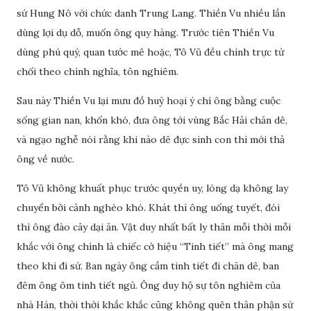
sứ Hung Nô với chức danh Trung Lang. Thiền Vu nhiều lần
dùng lợi dụ dỗ, muốn ông quy hàng. Trước tiên Thiền Vu
dùng phú quý, quan tước mê hoặc, Tô Vũ đều chính trực từ
chối theo chính nghĩa, tôn nghiêm.
Sau này Thiền Vu lại mưu đồ huỷ hoại ý chí ông bằng cuộc
sống gian nan, khốn khó, đưa ông tới vùng Bắc Hải chăn dê,
và ngạo nghễ nói rằng khi nào dê đực sinh con thì mới thả
ông về nước.
Tô Vũ không khuất phục trước quyền uy, lòng dạ không lay
chuyển bởi cảnh nghèo khó. Khát thì ông uống tuyết, đói
thì ông đào cây dại ăn. Vật duy nhất bất ly thân mỗi thời mỗi
khắc với ông chính là chiếc cờ hiệu “Tinh tiết” mà ông mang
theo khi đi sứ. Ban ngày ông cầm tinh tiết đi chăn dê, ban
đêm ông ôm tinh tiết ngủ. Ông duy hộ sự tôn nghiêm của
nhà Hán, thời thời khắc khắc cũng không quên thân phận sứ