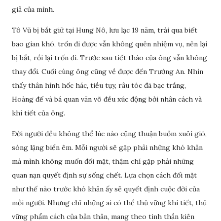
giả của mình.
Tô Vũ bị bắt giữ tại Hung Nô, lưu lạc 19 năm, trải qua biết
bao gian khó, trốn đi được vẫn không quên nhiệm vụ, nên lại
bị bắt, rồi lại trốn đi. Trước sau tiết tháo của ông vẫn không
thay đổi. Cuối cùng ông cũng về được đến Trường An. Nhìn
thấy thân hình hốc hác, tiều tụy, râu tóc đã bạc trắng,
Hoàng đế và bá quan văn võ đều xúc động bởi nhân cách và
khí tiết của ông.
Đời người đều không thể lúc nào cũng thuận buồm xuôi gió,
sóng lặng biển êm. Mỗi người sẽ gặp phải những khó khăn
mà mình không muốn đối mặt, thậm chí gặp phải những
quan nạn quyết định sự sống chết. Lựa chọn cách đối mặt
như thế nào trước khó khăn ấy sẽ quyết định cuộc đời của
mỗi người. Nhưng chỉ những ai có thể thủ vững khí tiết, thủ
vững phẩm cách của bản thân, mang theo tinh thần kiên