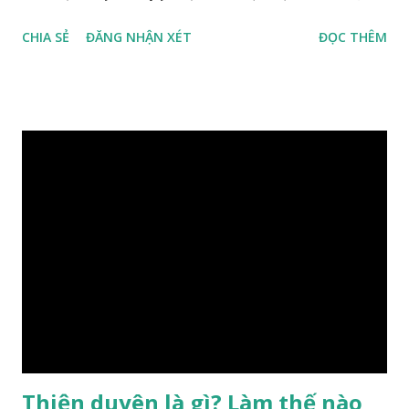
con người, tiếp đến là ảnh hưởng của thời vận, thứ ba là ảnh
CHIA SẺ
ĐĂNG NHẬN XÉT
ĐỌC THÊM
hưởng của phong thủy. Nói cách khác, số mệnh và sinh ra
gặp thời là yếu tố tiền định thuộc tiên thiên; phong thủy là
hậu thiên, được quyết định bởi hành vi của đương số và sự
điều chỉnh môi trường sinh sống. Ngay từ lúc con người sinh
ra đã được trời ban cho một “Số mệnh”, từ trong “mệnh” đó
sẽ diễn sinh ra “vận” để chi phối cuộc sống sau này. Mệnh là
sinh ra đã có sẵn, không thuộc phạm vi khống chế của bản
thân, ví dụ như xuất thân, tướng mạo, cá tính, số lượng anh
chị em,…, đó chính là “số mệnh” tiên thiên không thể thay
đổi được, nên người xưa bình thản tiếp nhận và chấp nhận
sống chung với nó. Căn cứ vào lý luận của Tử Vi Đẩu số, Tử
Bình, Bát Tự Hà Lạc,… cuộc đời thực tế của con người là được
...
Thiện duyên là gì? Làm thế nào