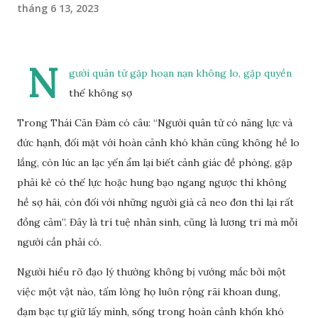
tháng 6 13, 2023
N
gười quân tử gặp hoạn nạn không lo, gặp quyền
thế không sợ
Trong Thái Căn Đàm có câu: “Người quân tử có năng lực và
đức hạnh, đối mặt với hoàn cảnh khó khăn cũng không hề lo
lắng, còn lúc an lạc yến ẩm lại biết cảnh giác đề phòng, gặp
phải kẻ có thế lực hoặc hung bạo ngang ngược thì không
hề sợ hãi, còn đối với những người già cả neo đơn thì lại rất
đồng cảm”. Đây là trí tuệ nhân sinh, cũng là lương tri mà mỗi
người cần phải có.
Người hiểu rõ đạo lý thường không bị vướng mắc bởi một
việc một vật nào, tấm lòng họ luôn rộng rãi khoan dung,
đạm bạc tự giữ lấy mình, sống trong hoàn cảnh khốn khó