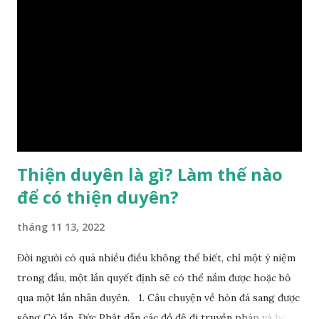
sinh ra đã có sẵn, không thuộc phạm vi khống chế của bản
thân, ví dụ như xuất thân, tướng mạo, cá tính, số lượng anh
chị em,…, đó chính là “số mệnh” tiên thiên không thể thay
đổi được, nên người xưa bình thản tiếp nhận và chấp nhận
sống chung với nó. Căn cứ vào lý luận của Tử Vi Đẩu số, Tử
Bình, Bát Tự Hà Lạc,… cuộc đời thực tế của con người là được
...
Thiện duyên là gì? Làm thế nào
để có thiện duyên?
tháng 11 13, 2022
Đời người có quá nhiều điều không thể biết, chỉ một ý niệm
trong đầu, một lần quyết định sẽ có thể nắm được hoặc bỏ
qua một lần nhân duyên. 1. Câu chuyện về hòn đá sang được
sông Có lần, Đức Phật dẫn các đồ đệ đi truyền pháp và hóa