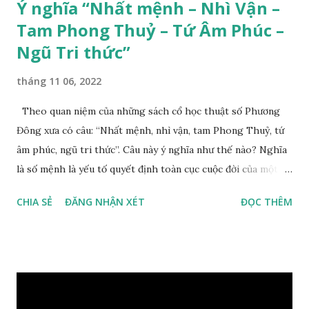
Ý nghĩa “Nhất mệnh – Nhì Vận –
Tam Phong Thuỷ – Tứ Âm Phúc –
Ngũ Tri thức”
tháng 11 06, 2022
Theo quan niệm của những sách cổ học thuật số Phương
Đông xưa có câu: “Nhất mệnh, nhì vận, tam Phong Thuỷ, tứ
âm phúc, ngũ tri thức”. Câu này ý nghĩa như thế nào? Nghĩa
là số mệnh là yếu tố quyết định toàn cục cuộc đời của một
con người, tiếp đến là ảnh hưởng của thời vận, thứ ba là ảnh
CHIA SẺ
ĐĂNG NHẬN XÉT
ĐỌC THÊM
hưởng của phong thủy. Nói cách khác, số mệnh và sinh ra
gặp thời là yếu tố tiền định thuộc tiên thiên; phong thủy là
hậu thiên, được quyết định bởi hành vi của đương số và sự
điều chỉnh môi trường sinh sống. Ngay từ lúc con người sinh
ra đã được trời ban cho một “Số mệnh”, từ trong “mệnh” đó
sẽ diễn sinh ra “vận” để chi phối cuộc sống sau này. Mệnh là