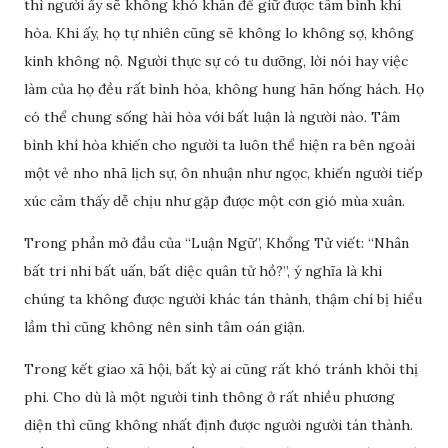
thì người ấy sẽ không khó khăn để giữ được tâm bình khí
hòa. Khi ấy, họ tự nhiên cũng sẽ không lo không sợ, không
kinh không nộ. Người thực sự có tu dưỡng, lời nói hay việc
làm của họ đều rất bình hòa, không hung hãn hống hách. Họ
có thể chung sống hài hòa với bất luận là người nào. Tâm
bình khí hòa khiến cho người ta luôn thể hiện ra bên ngoài
một vẻ nho nhã lịch sự, ôn nhuận như ngọc, khiến người tiếp
xúc cảm thấy dễ chịu như gặp được một cơn gió mùa xuân.
Trong phần mở đầu của “Luận Ngữ”, Khổng Tử viết: “Nhân
bất tri nhi bất uấn, bất diệc quân tử hồ?”, ý nghĩa là khi
chúng ta không được người khác tán thành, thậm chí bị hiểu
lầm thì cũng không nên sinh tâm oán giận.
Trong kết giao xã hội, bất kỳ ai cũng rất khó tránh khỏi thị
phi. Cho dù là một người tinh thông ở rất nhiều phương
diện thì cũng không nhất định được người người tán thành.