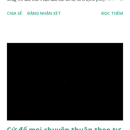
duyên, vừa tới một bờ sông lớn, nước chạy cuồn cuộn, Đức
CHIA SẺ
ĐĂNG NHẬN XÉT
ĐỌC THÊM
Phật hỏi các đồ đệ rằng: – Bây giờ nếu ta ném hòn đá này
xuống sông, nó sẽ chìm hay nổi đây? Các đệ tử đồng thanh
trả lời: – Thưa Đức Thế Tôn, hòn đá sẽ chìm ạ. Đức Phật cho
hay: – Vậy là hòn đá này không có thiện duyên rồi. Đệ tử của
Ngài càng tò mò vì sao Đức Phật lại nhắc chuyện thiện
duyên với một hòn đá vô tri bên sông. Lúc này Ngài tiếp lời:
– Vậy các con hãy cho ta biết vì sao khối đá tảng rộng ba
thước vuông, đặt trên nước mà không bị chìm, không bị dính
một giọt nước nào mà lại còn có thể đi qua sông? Các đệ tử
trầm ngâm suy nghĩ hồi lâu nhưng không ai nói ra được
nguyên nhân vì sao cả. Cuối cùng, Đức Phật bèn giải thích: –
Chuyện này xem ra rất đơn giản. Tảng đá ấy có thiện duyên
nên mớ...
Cứ để mọi chuyện thuận theo tự