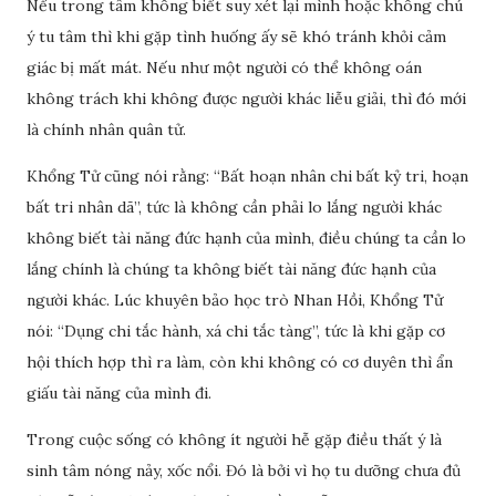
Nếu trong tâm không biết suy xét lại mình hoặc không chú
ý tu tâm thì khi gặp tình huống ấy sẽ khó tránh khỏi cảm
giác bị mất mát. Nếu như một người có thể không oán
không trách khi không được người khác liễu giải, thì đó mới
là chính nhân quân tử.
Khổng Tử cũng nói rằng: “Bất hoạn nhân chi bất kỷ tri, hoạn
bất tri nhân dã”, tức là không cần phải lo lắng người khác
không biết tài năng đức hạnh của mình, điều chúng ta cần lo
lắng chính là chúng ta không biết tài năng đức hạnh của
người khác. Lúc khuyên bảo học trò Nhan Hồi, Khổng Tử
nói: “Dụng chi tắc hành, xá chi tắc tàng”, tức là khi gặp cơ
hội thích hợp thì ra làm, còn khi không có cơ duyên thì ẩn
giấu tài năng của mình đi.
Trong cuộc sống có không ít người hễ gặp điều thất ý là
sinh tâm nóng nảy, xốc nổi. Đó là bởi vì họ tu dưỡng chưa đủ