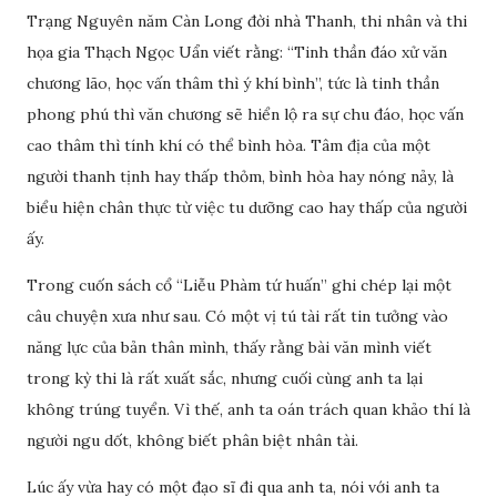
Trạng Nguyên năm Càn Long đời nhà Thanh, thi nhân và thi
họa gia Thạch Ngọc Uẩn viết rằng: “Tinh thần đáo xử văn
chương lão, học vấn thâm thì ý khí bình”, tức là tinh thần
phong phú thì văn chương sẽ hiển lộ ra sự chu đáo, học vấn
cao thâm thì tính khí có thể bình hòa. Tâm địa của một
người thanh tịnh hay thấp thỏm, bình hòa hay nóng nảy, là
biểu hiện chân thực từ việc tu dưỡng cao hay thấp của người
ấy.
Trong cuốn sách cổ “Liễu Phàm tứ huấn” ghi chép lại một
câu chuyện xưa như sau. Có một vị tú tài rất tin tưởng vào
năng lực của bản thân mình, thấy rằng bài văn mình viết
trong kỳ thi là rất xuất sắc, nhưng cuối cùng anh ta lại
không trúng tuyển. Vì thế, anh ta oán trách quan khảo thí là
người ngu dốt, không biết phân biệt nhân tài.
Lúc ấy vừa hay có một đạo sĩ đi qua anh ta, nói với anh ta