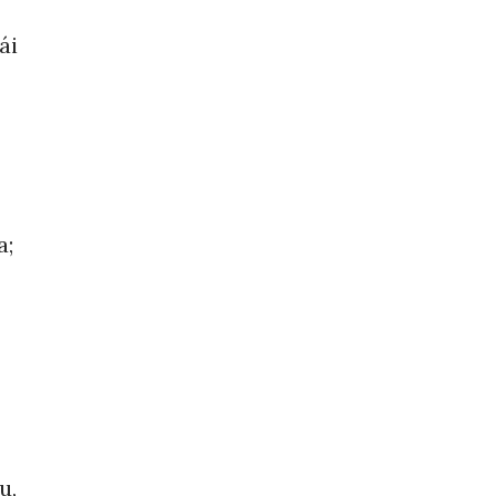
ái
a;
u,