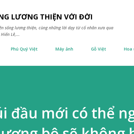
Chuyển đến nội dung chính
NG LƯƠNG THIỆN VỚI ĐỜI
yên sống lương thiện, cùng những lời dạy từ cổ nhân xưa qua
Hiến Lê,...
Phú Quý Việt
Máy ảnh
Gỗ Việt
Hoa
i đầu mới có thể n
hượng bộ sẽ không 