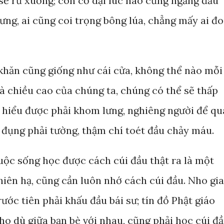
sẽ rủ xuống; còn cỏ dại lúc nào cũng ngẩng đầu
hưng, ai cũng coi trọng bông lúa, chẳng mấy ai đo
khăn cũng giống như cái cửa, không thể nào mỗi
à chiều cao của chúng ta, chúng có thể sẽ thấp
ả hiểu được phải khom lưng, nghiêng người để qu
 đụng phải tường, thậm chí toét đầu chảy máu.
cuộc sống học được cách cúi đầu thật ra là một
thiên hạ, cũng cần luôn nhớ cách cúi đầu. Nho gia
ước tiên phải khấu đầu bái sư; tín đồ Phật giáo
cho dù giữa bạn bè với nhau, cũng phải học cúi đầ