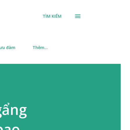
TÌM KIẾM
 ưu đàm
Thêm…
gẩng
bao