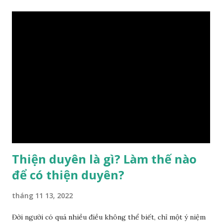
điều chỉnh môi trường sinh sống. Ngay từ lúc con người sinh
ra đã được trời ban cho một “Số mệnh”, từ trong “mệnh” đó
sẽ diễn sinh ra “vận” để chi phối cuộc sống sau này. Mệnh là
sinh ra đã có sẵn, không thuộc phạm vi khống chế của bản
thân, ví dụ như xuất thân, tướng mạo, cá tính, số lượng anh
chị em,…, đó chính là “số mệnh” tiên thiên không thể thay
đổi được, nên người xưa bình thản tiếp nhận và chấp nhận
sống chung với nó. Căn cứ vào lý luận của Tử Vi Đẩu số, Tử
Bình, Bát Tự Hà Lạc,… cuộc đời thực tế của con người là được
...
Thiện duyên là gì? Làm thế nào
để có thiện duyên?
tháng 11 13, 2022
Đời người có quá nhiều điều không thể biết, chỉ một ý niệm