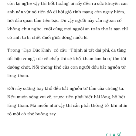
còn lại nghe vậy thì hốt hoảng, ai nấy đều ra sức khuyên can
anh nên vứt số tiền đó đi bởi giờ tính mạng còn nguy hiểm,
hơi đâu quan tâm tiền bạc. Dù vậy người này vẫn ngoan cố
không chịu nghe, cuối cùng mọi người an toàn thoát nạn chỉ
có anh ta bị chết đuối giữa dòng nước lũ.
Trong “Đạo Đức Kinh” có câu: “Thịnh ái tất đại phí, đa tàng
tất hậu vong”, tức cố chấp thì sẽ khổ, tham lam là tự tìm tới
đường chết. Nỗi thống khổ của con người đều bắt nguồn từ
lòng tham.
Đời này sướng hay khổ đều bắt nguồn từ tâm của chúng ta.
Nếu muốn sống vui vẻ, trước tiên phải biết hài lòng, bỏ hết
lòng tham. Mà muốn như vậy thì cần phải thông tỏ, khi nhìn
tỏ mới có thể buông tay.
CHIA SẺ