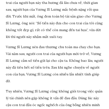
trai của người bạn này tha hương đã lâu chưa về, thời gian
sau, người bạn của Vương Sĩ Lương mắc bệnh nặng rồi qua
đời. Trước khi mất, ông đem toàn bộ tài sản giao cho Vương
Sĩ Lương, ông nói: “Số tiền này đưa cho con trai của tôi cũng
không tốt đẹp gì, rất có thể còn mang đến tai họa”, vừa dứt
lời thì người này nhắm mắt xuôi tay.
Vương Sĩ Lương nén đau thương chu toàn ma chay cho bạn.
Vài năm sau, người con trai của người bạn mới trở về, Vương
Sĩ Lương cầm số tiền gửi lại cho cậu ta. Không bao lâu, người
này đã tiêu hết số tiền trên. Sau khi nghe chuyện về người
con của bạn, Vương Sĩ Lương còn nhiều lần nhiệt tình giúp
đỡ.
Tuy nhiên, Vương Sĩ Lương cũng không giỏi trong việc quản
lý tài chính nên gặp không ít vấn đề đau đầu. Đúng lúc này
cậu con trai đầu óc ngốc nghếch của ông bỗng nhiên minh