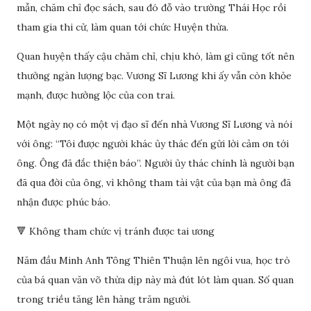
mẫn, chăm chỉ đọc sách, sau đó đỗ vào trường Thái Học rồi
tham gia thi cử, làm quan tới chức Huyện thừa.
Quan huyện thấy cậu chăm chỉ, chịu khó, làm gì cũng tốt nên
thưởng ngàn lượng bạc. Vương Sĩ Lương khi ấy vẫn còn khỏe
mạnh, được hưởng lộc của con trai.
Một ngày nọ có một vị đạo sĩ đến nhà Vương Sĩ Lương và nói
với ông: “Tôi được người khác ủy thác đến gửi lời cảm ơn tới
ông. Ông đã đắc thiện báo”. Người ủy thác chính là người bạn
đã qua đời của ông, vì không tham tài vật của bạn mà ông đã
nhận được phúc báo.
🔻 Không tham chức vị tránh được tai ương
Năm đầu Minh Anh Tông Thiên Thuận lên ngôi vua, học trò
của bá quan văn võ thừa dịp này mà đút lót làm quan. Số quan
trong triều tăng lên hàng trăm người.