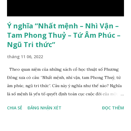
Ý nghĩa “Nhất mệnh – Nhì Vận –
Tam Phong Thuỷ – Tứ Âm Phúc –
Ngũ Tri thức”
tháng 11 06, 2022
Theo quan niệm của những sách cổ học thuật số Phương
Đông xưa có câu: “Nhất mệnh, nhì vận, tam Phong Thuỷ, tứ
âm phúc, ngũ tri thức”. Câu này ý nghĩa như thế nào? Nghĩa
là số mệnh là yếu tố quyết định toàn cục cuộc đời của một
con người, tiếp đến là ảnh hưởng của thời vận, thứ ba là ảnh
CHIA SẺ
ĐĂNG NHẬN XÉT
ĐỌC THÊM
hưởng của phong thủy. Nói cách khác, số mệnh và sinh ra
gặp thời là yếu tố tiền định thuộc tiên thiên; phong thủy là
hậu thiên, được quyết định bởi hành vi của đương số và sự