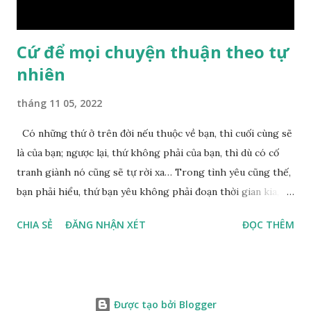
nên mớ...
Cứ để mọi chuyện thuận theo tự
nhiên
tháng 11 05, 2022
Có những thứ ở trên đời nếu thuộc về bạn, thì cuối cùng sẽ
là của bạn; ngược lại, thứ không phải của bạn, thì dù có cố
tranh giành nó cũng sẽ tự rời xa… Trong tình yêu cũng thế,
bạn phải hiểu, thứ bạn yêu không phải đoạn thời gian kia,
không phải người ấy khiến bạn nhớ mãi không quên, cũng
CHIA SẺ
ĐĂNG NHẬN XÉT
ĐỌC THÊM
không phải yêu cái khoảng thời gian đã từng trải qua, bạn
yêu chỉ là cái phần non trẻ nhưng vẫn chấp mê bất ngộ của
chính mình. Hãy học cách bình thản với đời, thuận theo tự
nhiên chính là một loại phúc. Mặc kệ mọi người trên thế giới
Được tạo bởi Blogger
nói gì, ta đều nhận thức việc làm của bản thân mình mới là