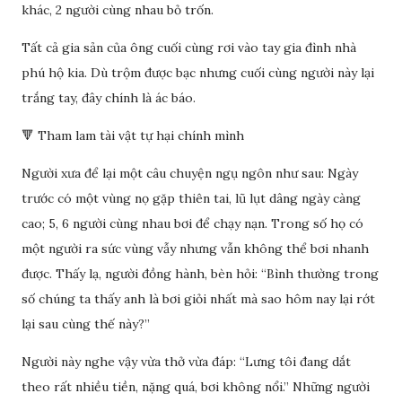
khác, 2 người cùng nhau bỏ trốn.
Tất cả gia sản của ông cuối cùng rơi vào tay gia đình nhà
phú hộ kia. Dù trộm được bạc nhưng cuối cùng người này lại
trắng tay, đây chính là ác báo.
🔻 Tham lam tài vật tự hại chính mình
Người xưa để lại một câu chuyện ngụ ngôn như sau: Ngày
trước có một vùng nọ gặp thiên tai, lũ lụt dâng ngày càng
cao; 5, 6 người cùng nhau bơi để chạy nạn. Trong số họ có
một người ra sức vùng vẫy nhưng vẫn không thể bơi nhanh
được. Thấy lạ, người đồng hành, bèn hỏi: “Bình thường trong
số chúng ta thấy anh là bơi giỏi nhất mà sao hôm nay lại rớt
lại sau cùng thế này?”
Người này nghe vậy vừa thở vừa đáp: “Lưng tôi đang dắt
theo rất nhiều tiền, nặng quá, bơi không nổi.” Những người