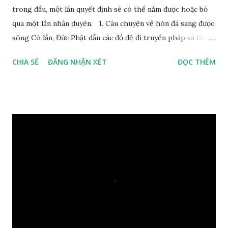
trong đầu, một lần quyết định sẽ có thể nắm được hoặc bỏ
qua một lần nhân duyên. 1. Câu chuyện về hòn đá sang được
sông Có lần, Đức Phật dẫn các đồ đệ đi truyền pháp và hóa
duyên, vừa tới một bờ sông lớn, nước chạy cuồn cuộn, Đức
CHIA SẺ
ĐĂNG NHẬN XÉT
ĐỌC THÊM
Phật hỏi các đồ đệ rằng: – Bây giờ nếu ta ném hòn đá này
xuống sông, nó sẽ chìm hay nổi đây? Các đệ tử đồng thanh
trả lời: – Thưa Đức Thế Tôn, hòn đá sẽ chìm ạ. Đức Phật cho
hay: – Vậy là hòn đá này không có thiện duyên rồi. Đệ tử của
Ngài càng tò mò vì sao Đức Phật lại nhắc chuyện thiện
duyên với một hòn đá vô tri bên sông. Lúc này Ngài tiếp lời:
– Vậy các con hãy cho ta biết vì sao khối đá tảng rộng ba
thước vuông, đặt trên nước mà không bị chìm, không bị dính
một giọt nước nào mà lại còn có thể đi qua sông? Các đệ tử
trầm ngâm suy nghĩ hồi lâu nhưng không ai nói ra được
nguyên nhân vì sao cả. Cuối cùng, Đức Phật bèn giải thích: –
Chuyện này xem ra rất đơn giản. Tảng đá ấy có thiện duyên