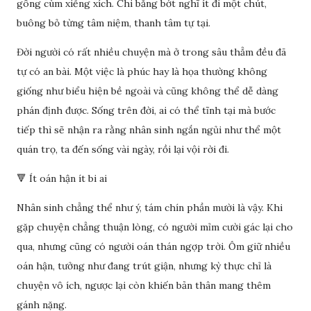
gông cùm xiềng xích. Chi bằng bớt nghĩ ít đi một chút,
buông bỏ từng tâm niệm, thanh tâm tự tại.
Đời người có rất nhiều chuyện mà ở trong sâu thẳm đều đã
tự có an bài. Một việc là phúc hay là họa thường không
giống như biểu hiện bề ngoài và cũng không thể dễ dàng
phán định được. Sống trên đời, ai có thể tĩnh tại mà bước
tiếp thì sẽ nhận ra rằng nhân sinh ngắn ngủi như thể một
quán trọ, ta đến sống vài ngày, rồi lại vội rời đi.
🔻 Ít oán hận ít bi ai
Nhân sinh chẳng thể như ý, tám chín phần mười là vậy. Khi
gặp chuyện chẳng thuận lòng, có người mỉm cười gác lại cho
qua, nhưng cũng có người oán thán ngợp trời. Ôm giữ nhiều
oán hận, tưởng như đang trút giận, nhưng kỳ thực chỉ là
chuyện vô ích, ngược lại còn khiến bản thân mang thêm
gánh nặng.