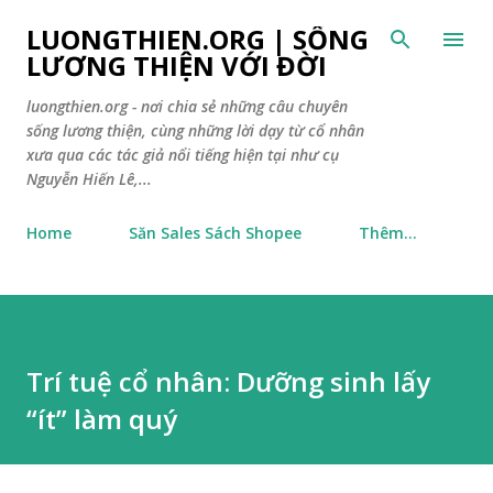
Chuyển đến nội dung chính
LUONGTHIEN.ORG | SỐNG
LƯƠNG THIỆN VỚI ĐỜI
luongthien.org - nơi chia sẻ những câu chuyên
sống lương thiện, cùng những lời dạy từ cổ nhân
xưa qua các tác giả nổi tiếng hiện tại như cụ
Nguyễn Hiến Lê,...
Home
Săn Sales Sách Shopee
Thêm…
Trí tuệ cổ nhân: Dưỡng sinh lấy
“ít” làm quý