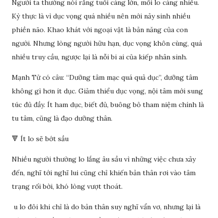
Người ta thường nói rằng tuổi càng lớn, mối lo càng nhiều.
Kỳ thực là vì dục vọng quá nhiều nên mới nảy sinh nhiều
phiền não. Khao khát với ngoại vật là bản năng của con
người. Nhưng lòng người hữu hạn, dục vọng khôn cùng, quá
nhiều truy cầu, ngược lại là nỗi bi ai của kiếp nhân sinh.
Mạnh Tử có câu: “Dưỡng tâm mạc quá quả dục”, dưỡng tâm
không gì hơn ít dục. Giảm thiểu dục vọng, nội tâm mới sung
túc đủ đầy. Ít ham dục, biết đủ, buông bỏ tham niệm chính là
tu tâm, cũng là đạo dưỡng thân.
🔻 Ít lo sẽ bớt sầu
Nhiều người thường lo lắng âu sầu vì những việc chưa xảy
đến, nghĩ tới nghĩ lui cũng chỉ khiến bản thân rơi vào tâm
trạng rối bời, khó lòng vượt thoát.
u lo đôi khi chỉ là do bản thân suy nghĩ vẩn vơ, nhưng lại là