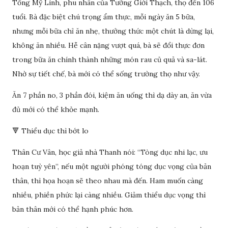
Tống Mỹ Linh, phu nhân của Tưởng Giới Thạch, thọ đến 106
tuổi. Bà đặc biệt chú trọng ẩm thực, mỗi ngày ăn 5 bữa,
nhưng mỗi bữa chỉ ăn nhẹ, thưởng thức một chút là dừng lại,
không ăn nhiều. Hễ cân nặng vượt quá, bà sẽ đổi thực đơn
trong bữa ăn chính thành những món rau củ quả và sa-lát.
Nhờ sự tiết chế, bà mới có thể sống trường thọ như vậy.
Ăn 7 phần no, 3 phần đói, kiệm ăn uống thì dạ dày an, ăn vừa
đủ mới có thể khỏe mạnh.
🔻 Thiểu dục thì bớt lo
Thân Cư Vân, học giả nhà Thanh nói: “Tòng dục nhi lạc, ưu
hoạn tuỳ yên”, nếu một người phóng tóng dục vọng của bản
thân, thì họa hoạn sẽ theo nhau mà đến. Ham muốn càng
nhiều, phiền phức lại càng nhiều. Giảm thiểu dục vọng thì
bản thân mới có thể hạnh phúc hơn.