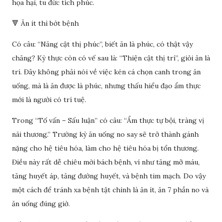
họa hại, tu đức tích phúc.
🔻 Ăn ít thì bớt bệnh
Có câu: “Năng cật thị phúc”, biết ăn là phúc, có thật vậy
chăng? Kỳ thực còn có vế sau là: “Thiện cật thị trí”, giỏi ăn là
trí. Đây không phải nói về việc kén cá chọn canh trong ăn
uống, mà là ăn được là phúc, nhưng thấu hiểu đạo ẩm thực
mới là người có trí tuệ.
Trong “Tố vấn – Sấu luận” có câu: “Ẩm thực tự bội, tràng vị
nãi thương.” Trường kỳ ăn uống no say sẽ trở thành gánh
nặng cho hệ tiêu hóa, làm cho hệ tiêu hóa bị tổn thương.
Điều này rất dễ chiêu mời bách bệnh, ví như tăng mỡ máu,
tăng huyết áp, tăng đường huyết, và bệnh tim mạch. Do vậy
một cách để tránh xa bệnh tật chính là ăn ít, ăn 7 phần no và
ăn uống đúng giờ.