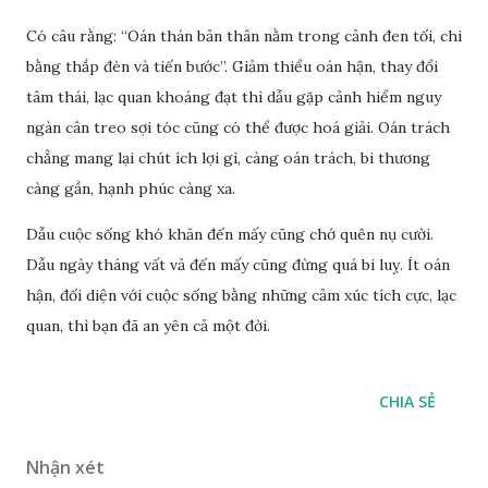
Có câu rằng: “Oán thán bản thân nằm trong cảnh đen tối, chi
bằng thắp đèn và tiến bước”. Giảm thiểu oán hận, thay đổi
tâm thái, lạc quan khoáng đạt thì dẫu gặp cảnh hiểm nguy
ngàn cân treo sợi tóc cũng có thể được hoá giải. Oán trách
chẳng mang lại chút ích lợi gì, càng oán trách, bi thương
càng gần, hạnh phúc càng xa.
Dẫu cuộc sống khó khăn đến mấy cũng chớ quên nụ cười.
Dẫu ngày tháng vất vả đến mấy cũng đừng quá bi luỵ. Ít oán
hận, đối diện với cuộc sống bằng những cảm xúc tích cực, lạc
quan, thì bạn đã an yên cả một đời.
CHIA SẺ
Nhận xét