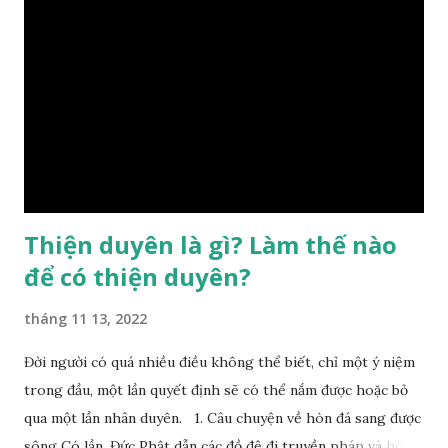
sinh ra đã có sẵn, không thuộc phạm vi khống chế của bản
thân, ví dụ như xuất thân, tướng mạo, cá tính, số lượng anh
chị em,…, đó chính là “số mệnh” tiên thiên không thể thay
đổi được, nên người xưa bình thản tiếp nhận và chấp nhận
sống chung với nó. Căn cứ vào lý luận của Tử Vi Đẩu số, Tử
Bình, Bát Tự Hà Lạc,… cuộc đời thực tế của con người là được
...
Thiện duyên là gì? Làm thế nào
để có thiện duyên?
tháng 11 13, 2022
Đời người có quá nhiều điều không thể biết, chỉ một ý niệm
trong đầu, một lần quyết định sẽ có thể nắm được hoặc bỏ
qua một lần nhân duyên. 1. Câu chuyện về hòn đá sang được
sông Có lần, Đức Phật dẫn các đồ đệ đi truyền pháp và hóa