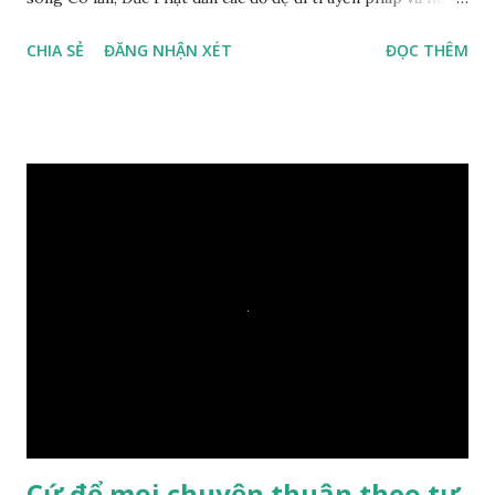
duyên, vừa tới một bờ sông lớn, nước chạy cuồn cuộn, Đức
CHIA SẺ
ĐĂNG NHẬN XÉT
ĐỌC THÊM
Phật hỏi các đồ đệ rằng: – Bây giờ nếu ta ném hòn đá này
xuống sông, nó sẽ chìm hay nổi đây? Các đệ tử đồng thanh
trả lời: – Thưa Đức Thế Tôn, hòn đá sẽ chìm ạ. Đức Phật cho
hay: – Vậy là hòn đá này không có thiện duyên rồi. Đệ tử của
Ngài càng tò mò vì sao Đức Phật lại nhắc chuyện thiện
duyên với một hòn đá vô tri bên sông. Lúc này Ngài tiếp lời:
– Vậy các con hãy cho ta biết vì sao khối đá tảng rộng ba
thước vuông, đặt trên nước mà không bị chìm, không bị dính
một giọt nước nào mà lại còn có thể đi qua sông? Các đệ tử
trầm ngâm suy nghĩ hồi lâu nhưng không ai nói ra được
nguyên nhân vì sao cả. Cuối cùng, Đức Phật bèn giải thích: –
Chuyện này xem ra rất đơn giản. Tảng đá ấy có thiện duyên
nên mớ...
Cứ để mọi chuyện thuận theo tự