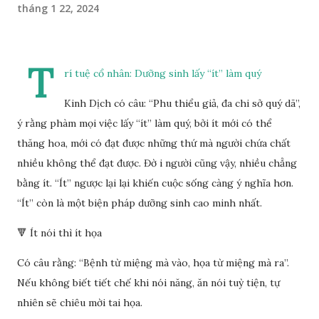
tháng 1 22, 2024
T
rí tuệ cổ nhân: Dưỡng sinh lấy “ít” làm quý
Kinh Dịch có câu: “Phu thiểu giả, đa chi sở quý dã”,
ý rằng phàm mọi việc lấy “ít” làm quý, bởi ít mới có thể
thăng hoa, mới có đạt được những thứ mà người chứa chất
nhiều không thể đạt được. Đờ i người cũng vậy, nhiều chẳng
bằng ít. “Ít” ngược lại lại khiến cuộc sống càng ý nghĩa hơn.
“Ít” còn là một biện pháp dưỡng sinh cao minh nhất.
🔻 Ít nói thì ít họa
Có câu rằng: “Bệnh từ miệng mà vào, họa từ miệng mà ra”.
Nếu không biết tiết chế khi nói năng, ăn nói tuỳ tiện, tự
nhiên sẽ chiêu mời tai họa.