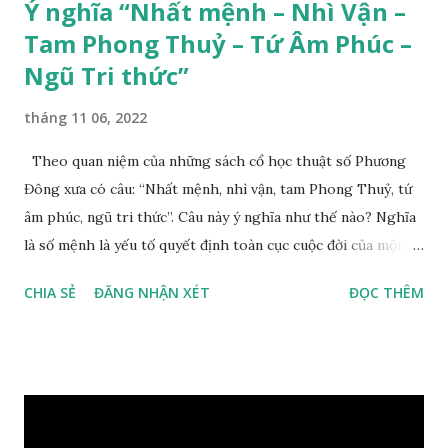
Ý nghĩa “Nhất mệnh – Nhì Vận –
Tam Phong Thuỷ – Tứ Âm Phúc –
Ngũ Tri thức”
tháng 11 06, 2022
Theo quan niệm của những sách cổ học thuật số Phương
Đông xưa có câu: “Nhất mệnh, nhì vận, tam Phong Thuỷ, tứ
âm phúc, ngũ tri thức”. Câu này ý nghĩa như thế nào? Nghĩa
là số mệnh là yếu tố quyết định toàn cục cuộc đời của một
con người, tiếp đến là ảnh hưởng của thời vận, thứ ba là ảnh
CHIA SẺ
ĐĂNG NHẬN XÉT
ĐỌC THÊM
hưởng của phong thủy. Nói cách khác, số mệnh và sinh ra
gặp thời là yếu tố tiền định thuộc tiên thiên; phong thủy là
hậu thiên, được quyết định bởi hành vi của đương số và sự
điều chỉnh môi trường sinh sống. Ngay từ lúc con người sinh
ra đã được trời ban cho một “Số mệnh”, từ trong “mệnh” đó
sẽ diễn sinh ra “vận” để chi phối cuộc sống sau này. Mệnh là