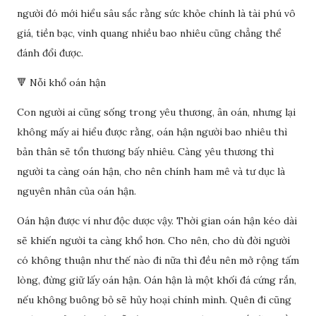
người đó mới hiểu sâu sắc rằng sức khỏe chính là tài phú vô
giá, tiền bạc, vinh quang nhiều bao nhiêu cũng chẳng thể
đánh đổi được.
🔻 Nỗi khổ oán hận
Con người ai cũng sống trong yêu thương, ân oán, nhưng lại
không mấy ai hiểu được rằng, oán hận người bao nhiêu thì
bản thân sẽ tổn thương bấy nhiêu. Càng yêu thương thì
người ta càng oán hận, cho nên chính ham mê và tư dục là
nguyên nhân của oán hận.
Oán hận được ví như độc dược vậy. Thời gian oán hận kéo dài
sẽ khiến người ta càng khổ hơn. Cho nên, cho dù đời người
có không thuận như thế nào đi nữa thì đều nên mở rộng tấm
lòng, đừng giữ lấy oán hận. Oán hận là một khối đá cứng rắn,
nếu không buông bỏ sẽ hủy hoại chính mình. Quên đi cũng