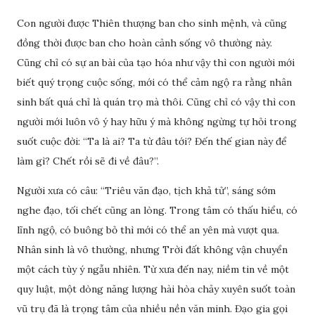
Con người được Thiên thượng ban cho sinh mệnh, và cũng
đồng thời được ban cho hoàn cảnh sống vô thường này.
Cũng chỉ có sự an bài của tạo hóa như vậy thì con người mới
biết quý trọng cuộc sống, mới có thể cảm ngộ ra rằng nhân
sinh bất quá chỉ là quán trọ mà thôi. Cũng chỉ có vậy thì con
người mới luôn vô ý hay hữu ý mà không ngừng tự hỏi trong
suốt cuộc đời: “Ta là ai? Ta từ đâu tới? Đến thế gian này để
làm gì? Chết rồi sẽ đi về đâu?”.
Người xưa có câu: “Triêu văn đạo, tịch khả tử”, sáng sớm
nghe đạo, tối chết cũng an lòng. Trong tâm có thấu hiểu, có
lĩnh ngộ, có buông bỏ thì mới có thể an yên mà vượt qua.
Nhân sinh là vô thường, nhưng Trời đất không vận chuyển
một cách tùy ý ngẫu nhiên. Từ xưa đến nay, niềm tin về một
quy luật, một dòng năng lượng hài hòa chảy xuyên suốt toàn
vũ trụ đã là trọng tâm của nhiều nền văn minh. Đạo gia gọi