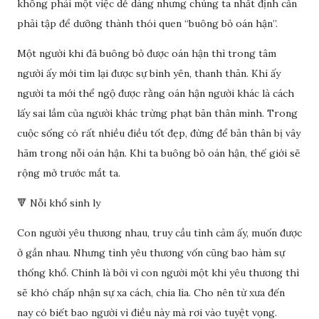
không phải một việc dễ dàng nhưng chúng ta nhất định cần
phải tập để dưỡng thành thói quen “buông bỏ oán hận”.
Một người khi đã buông bỏ được oán hận thì trong tâm
người ấy mới tìm lại được sự bình yên, thanh thản. Khi ấy
người ta mới thể ngộ được rằng oán hận người khác là cách
lấy sai lầm của người khác trừng phạt bản thân mình. Trong
cuộc sống có rất nhiều điều tốt đẹp, đừng để bản thân bị vây
hãm trong nỗi oán hận. Khi ta buông bỏ oán hận, thế giới sẽ
rộng mở trước mắt ta.
🔻 Nỗi khổ sinh ly
Con người yêu thương nhau, truy cầu tình cảm ấy, muốn được
ở gần nhau. Nhưng tình yêu thương vốn cũng bao hàm sự
thống khổ. Chính là bởi vì con người một khi yêu thương thì
sẽ khó chấp nhận sự xa cách, chia lìa. Cho nên từ xưa đến
nay có biết bao người vì điều này mà rơi vào tuyệt vọng.