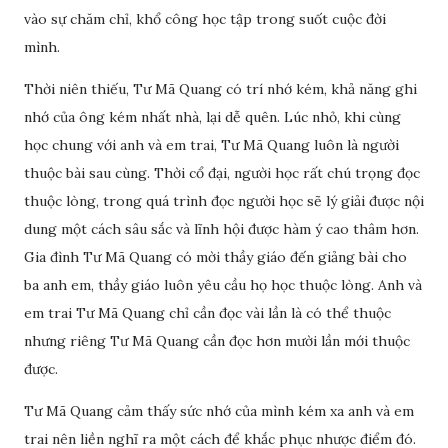
vào sự chăm chỉ, khổ công học tập trong suốt cuộc đời
mình.
Thời niên thiếu, Tư Mã Quang có trí nhớ kém, khả năng ghi
nhớ của ông kém nhất nhà, lại dễ quên. Lúc nhỏ, khi cùng
học chung với anh và em trai, Tư Mã Quang luôn là người
thuộc bài sau cùng. Thời cổ đại, người học rất chú trọng đọc
thuộc lòng, trong quá trình đọc người học sẽ lý giải được nội
dung một cách sâu sắc và lĩnh hội được hàm ý cao thâm hơn.
Gia đình Tư Mã Quang có mời thầy giáo đến giảng bài cho
ba anh em, thầy giáo luôn yêu cầu họ học thuộc lòng. Anh và
em trai Tư Mã Quang chỉ cần đọc vài lần là có thể thuộc
nhưng riêng Tư Mã Quang cần đọc hơn mười lần mới thuộc
được.
Tư Mã Quang cảm thấy sức nhớ của mình kém xa anh và em
trai nên liền nghĩ ra một cách để khắc phục nhược điểm đó.