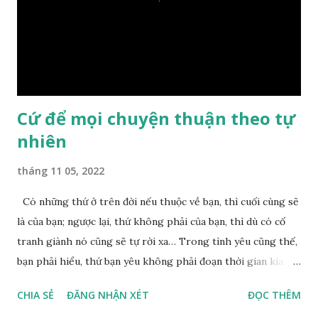
trầm ngâm suy nghĩ hồi lâu nhưng không ai nói ra được
nguyên nhân vì sao cả. Cuối cùng, Đức Phật bèn giải thích: –
Chuyện này xem ra rất đơn giản. Tảng đá ấy có thiện duyên
nên mớ...
Cứ để mọi chuyện thuận theo tự
nhiên
tháng 11 05, 2022
Có những thứ ở trên đời nếu thuộc về bạn, thì cuối cùng sẽ
là của bạn; ngược lại, thứ không phải của bạn, thì dù có cố
tranh giành nó cũng sẽ tự rời xa… Trong tình yêu cũng thế,
bạn phải hiểu, thứ bạn yêu không phải đoạn thời gian kia,
không phải người ấy khiến bạn nhớ mãi không quên, cũng
CHIA SẺ
ĐĂNG NHẬN XÉT
ĐỌC THÊM
không phải yêu cái khoảng thời gian đã từng trải qua, bạn