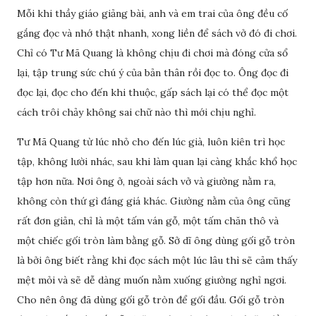
Mỗi khi thầy giáo giảng bài, anh và em trai của ông đều cố
gắng đọc và nhớ thật nhanh, xong liền để sách vở đó đi chơi.
Chỉ có Tư Mã Quang là không chịu đi chơi mà đóng cửa sổ
lại, tập trung sức chú ý của bản thân rồi đọc to. Ông đọc đi
đọc lại, đọc cho đến khi thuộc, gấp sách lại có thể đọc một
cách trôi chảy không sai chữ nào thì mới chịu nghỉ.
Tư Mã Quang từ lúc nhỏ cho đến lúc già, luôn kiên trì học
tập, không lười nhác, sau khi làm quan lại càng khắc khổ học
tập hơn nữa. Nơi ông ở, ngoài sách vở và giường nằm ra,
không còn thứ gì đáng giá khác. Giường nằm của ông cũng
rất đơn giản, chỉ là một tấm ván gỗ, một tấm chăn thô và
một chiếc gối tròn làm bằng gỗ. Sở dĩ ông dùng gối gỗ tròn
là bởi ông biết rằng khi đọc sách một lúc lâu thì sẽ cảm thấy
mệt mỏi và sẽ dễ dàng muốn nằm xuống giường nghỉ ngơi.
Cho nên ông đã dùng gối gỗ tròn để gối đầu. Gối gỗ tròn