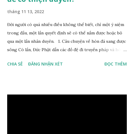
tháng 11 13, 2022
Đời người có quá nhiều điều không thể biết, chỉ một ý niệm
trong đầu, một lần quyết định sẽ có thể nắm được hoặc bỏ
qua một lần nhân duyên. 1. Câu chuyện về hòn đá sang được
sông Có lần, Đức Phật dẫn các đồ đệ đi truyền pháp và hóa
duyên, vừa tới một bờ sông lớn, nước chạy cuồn cuộn, Đức
CHIA SẺ
ĐĂNG NHẬN XÉT
ĐỌC THÊM
Phật hỏi các đồ đệ rằng: – Bây giờ nếu ta ném hòn đá này
xuống sông, nó sẽ chìm hay nổi đây? Các đệ tử đồng thanh
trả lời: – Thưa Đức Thế Tôn, hòn đá sẽ chìm ạ. Đức Phật cho
hay: – Vậy là hòn đá này không có thiện duyên rồi. Đệ tử của
Ngài càng tò mò vì sao Đức Phật lại nhắc chuyện thiện
duyên với một hòn đá vô tri bên sông. Lúc này Ngài tiếp lời:
– Vậy các con hãy cho ta biết vì sao khối đá tảng rộng ba
thước vuông, đặt trên nước mà không bị chìm, không bị dính
một giọt nước nào mà lại còn có thể đi qua sông? Các đệ tử