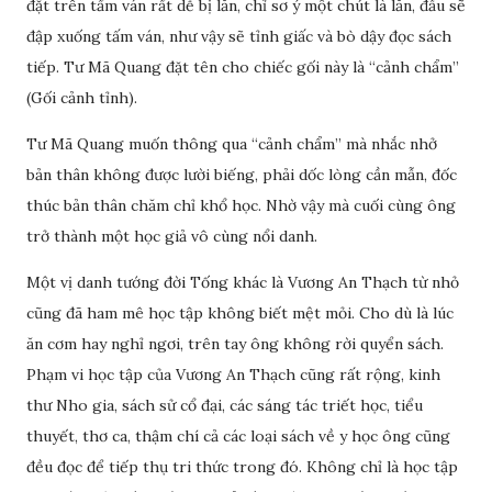
đặt trên tấm ván rất dễ bị lăn, chỉ sơ ý một chút là lăn, đầu sẽ
đập xuống tấm ván, như vậy sẽ tỉnh giấc và bò dậy đọc sách
tiếp. Tư Mã Quang đặt tên cho chiếc gối này là “cảnh chẩm”
(Gối cảnh tỉnh).
Tư Mã Quang muốn thông qua “cảnh chẩm” mà nhắc nhở
bản thân không được lười biếng, phải dốc lòng cần mẫn, đốc
thúc bản thân chăm chỉ khổ học. Nhờ vậy mà cuối cùng ông
trở thành một học giả vô cùng nổi danh.
Một vị danh tướng đời Tống khác là Vương An Thạch từ nhỏ
cũng đã ham mê học tập không biết mệt mỏi. Cho dù là lúc
ăn cơm hay nghỉ ngơi, trên tay ông không rời quyển sách.
Phạm vi học tập của Vương An Thạch cũng rất rộng, kinh
thư Nho gia, sách sử cổ đại, các sáng tác triết học, tiểu
thuyết, thơ ca, thậm chí cả các loại sách về y học ông cũng
đều đọc để tiếp thụ tri thức trong đó. Không chỉ là học tập