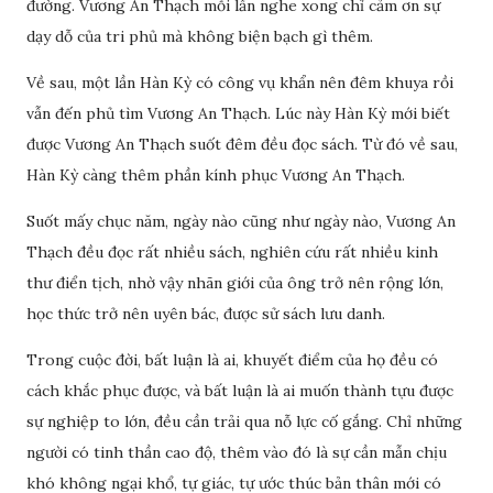
đường. Vương An Thạch mỗi lần nghe xong chỉ cảm ơn sự
dạy dỗ của tri phủ mà không biện bạch gì thêm.
Về sau, một lần Hàn Kỳ có công vụ khẩn nên đêm khuya rồi
vẫn đến phủ tìm Vương An Thạch. Lúc này Hàn Kỳ mới biết
được Vương An Thạch suốt đêm đều đọc sách. Từ đó về sau,
Hàn Kỳ càng thêm phần kính phục Vương An Thạch.
Suốt mấy chục năm, ngày nào cũng như ngày nào, Vương An
Thạch đều đọc rất nhiều sách, nghiên cứu rất nhiều kinh
thư điển tịch, nhờ vậy nhãn giới của ông trở nên rộng lớn,
học thức trở nên uyên bác, được sử sách lưu danh.
Trong cuộc đời, bất luận là ai, khuyết điểm của họ đều có
cách khắc phục được, và bất luận là ai muốn thành tựu được
sự nghiệp to lớn, đều cần trải qua nỗ lực cố gắng. Chỉ những
người có tinh thần cao độ, thêm vào đó là sự cần mẫn chịu
khó không ngại khổ, tự giác, tự ước thúc bản thân mới có