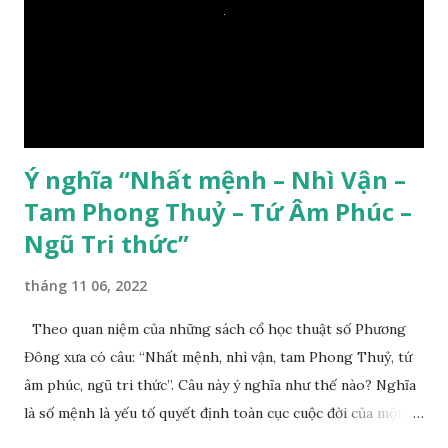
Ý nghĩa “Nhất mệnh – Nhì Vận –
Tam Phong Thuỷ – Tứ Âm Phúc –
Ngũ Tri thức”
tháng 11 06, 2022
Theo quan niệm của những sách cổ học thuật số Phương
Đông xưa có câu: “Nhất mệnh, nhì vận, tam Phong Thuỷ, tứ
âm phúc, ngũ tri thức”. Câu này ý nghĩa như thế nào? Nghĩa
là số mệnh là yếu tố quyết định toàn cục cuộc đời của một
con người, tiếp đến là ảnh hưởng của thời vận, thứ ba là ảnh