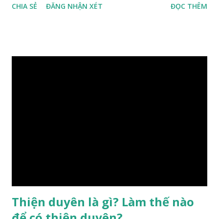
CHIA SẺ
ĐĂNG NHẬN XÉT
ĐỌC THÊM
hưởng của phong thủy. Nói cách khác, số mệnh và sinh ra
gặp thời là yếu tố tiền định thuộc tiên thiên; phong thủy là
hậu thiên, được quyết định bởi hành vi của đương số và sự
điều chỉnh môi trường sinh sống. Ngay từ lúc con người sinh
ra đã được trời ban cho một “Số mệnh”, từ trong “mệnh” đó
sẽ diễn sinh ra “vận” để chi phối cuộc sống sau này. Mệnh là
sinh ra đã có sẵn, không thuộc phạm vi khống chế của bản
thân, ví dụ như xuất thân, tướng mạo, cá tính, số lượng anh
chị em,…, đó chính là “số mệnh” tiên thiên không thể thay
đổi được, nên người xưa bình thản tiếp nhận và chấp nhận
sống chung với nó. Căn cứ vào lý luận của Tử Vi Đẩu số, Tử
Bình, Bát Tự Hà Lạc,… cuộc đời thực tế của con người là được
...
Thiện duyên là gì? Làm thế nào
để có thiện duyên?