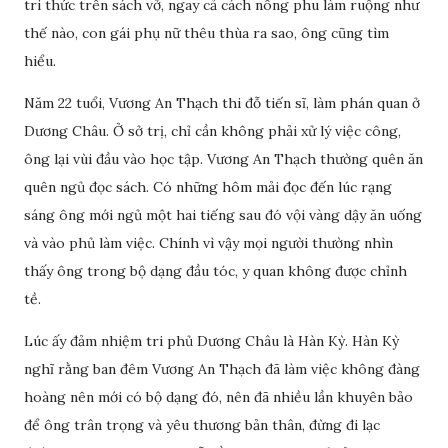
tri thức trên sách vở, ngay cả cách nông phu làm ruộng như
thế nào, con gái phụ nữ thêu thùa ra sao, ông cũng tìm
hiểu.
Năm 22 tuổi, Vương An Thạch thi đỗ tiến sĩ, làm phán quan ở
Dương Châu. Ở sở trị, chỉ cần không phải xử lý việc công,
ông lại vùi đầu vào học tập. Vương An Thạch thường quên ăn
quên ngủ đọc sách. Có những hôm mải đọc đến lúc rạng
sáng ông mới ngủ một hai tiếng sau đó vội vàng dậy ăn uống
và vào phủ làm việc. Chính vì vậy mọi người thường nhìn
thấy ông trong bộ dạng đầu tóc, y quan không được chỉnh
tề.
Lúc ấy đảm nhiệm tri phủ Dương Châu là Hàn Kỳ. Hàn Kỳ
nghĩ rằng ban đêm Vương An Thạch đã làm việc không đàng
hoàng nên mới có bộ dạng đó, nên đã nhiều lần khuyên bảo
để ông trân trọng và yêu thương bản thân, đừng đi lạc