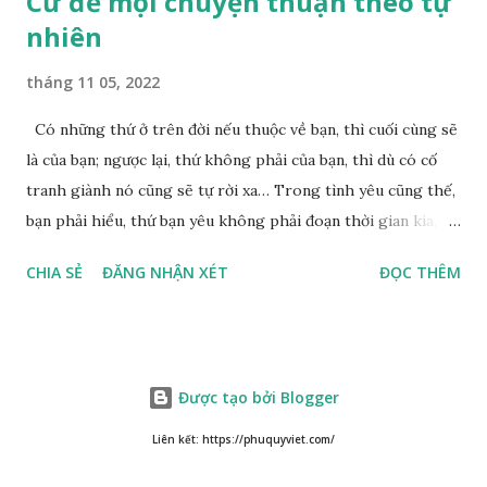
Cứ để mọi chuyện thuận theo tự
nhiên
tháng 11 05, 2022
Có những thứ ở trên đời nếu thuộc về bạn, thì cuối cùng sẽ
là của bạn; ngược lại, thứ không phải của bạn, thì dù có cố
tranh giành nó cũng sẽ tự rời xa… Trong tình yêu cũng thế,
bạn phải hiểu, thứ bạn yêu không phải đoạn thời gian kia,
không phải người ấy khiến bạn nhớ mãi không quên, cũng
CHIA SẺ
ĐĂNG NHẬN XÉT
ĐỌC THÊM
không phải yêu cái khoảng thời gian đã từng trải qua, bạn
yêu chỉ là cái phần non trẻ nhưng vẫn chấp mê bất ngộ của
chính mình. Hãy học cách bình thản với đời, thuận theo tự
nhiên chính là một loại phúc. Mặc kệ mọi người trên thế giới
Được tạo bởi Blogger
nói gì, ta đều nhận thức việc làm của bản thân mình mới là
đúng đắn Cuộc sống của chúng ta, không phải vì lấy sự ưa
Liên kết: https://phuquyviet.com/
thích của người khác mà tồn tại, chúng ta là tự do tự tại,