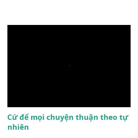
xuống sông, nó sẽ chìm hay nổi đây? Các đệ tử đồng thanh
trả lời: – Thưa Đức Thế Tôn, hòn đá sẽ chìm ạ. Đức Phật cho
hay: – Vậy là hòn đá này không có thiện duyên rồi. Đệ tử của
Ngài càng tò mò vì sao Đức Phật lại nhắc chuyện thiện
duyên với một hòn đá vô tri bên sông. Lúc này Ngài tiếp lời:
– Vậy các con hãy cho ta biết vì sao khối đá tảng rộng ba
thước vuông, đặt trên nước mà không bị chìm, không bị dính
một giọt nước nào mà lại còn có thể đi qua sông? Các đệ tử
trầm ngâm suy nghĩ hồi lâu nhưng không ai nói ra được
nguyên nhân vì sao cả. Cuối cùng, Đức Phật bèn giải thích: –
Chuyện này xem ra rất đơn giản. Tảng đá ấy có thiện duyên
nên mớ...
Cứ để mọi chuyện thuận theo tự
nhiên