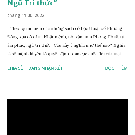
Ngũ Tri thức”
tháng 11 06, 2022
Theo quan niệm của những sách cổ học thuật số Phương
Đông xưa có câu: “Nhất mệnh, nhì vận, tam Phong Thuỷ, tứ
âm phúc, ngũ tri thức”. Câu này ý nghĩa như thế nào? Nghĩa
là số mệnh là yếu tố quyết định toàn cục cuộc đời của một
con người, tiếp đến là ảnh hưởng của thời vận, thứ ba là ảnh
CHIA SẺ
ĐĂNG NHẬN XÉT
ĐỌC THÊM
hưởng của phong thủy. Nói cách khác, số mệnh và sinh ra
gặp thời là yếu tố tiền định thuộc tiên thiên; phong thủy là
hậu thiên, được quyết định bởi hành vi của đương số và sự
điều chỉnh môi trường sinh sống. Ngay từ lúc con người sinh
ra đã được trời ban cho một “Số mệnh”, từ trong “mệnh” đó
sẽ diễn sinh ra “vận” để chi phối cuộc sống sau này. Mệnh là
sinh ra đã có sẵn, không thuộc phạm vi khống chế của bản
thân, ví dụ như xuất thân, tướng mạo, cá tính, số lượng anh