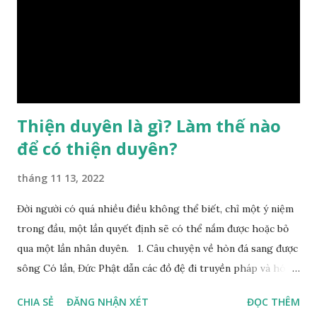
chị em,…, đó chính là “số mệnh” tiên thiên không thể thay
đổi được, nên người xưa bình thản tiếp nhận và chấp nhận
sống chung với nó. Căn cứ vào lý luận của Tử Vi Đẩu số, Tử
Bình, Bát Tự Hà Lạc,… cuộc đời thực tế của con người là được
...
Thiện duyên là gì? Làm thế nào
để có thiện duyên?
tháng 11 13, 2022
Đời người có quá nhiều điều không thể biết, chỉ một ý niệm
trong đầu, một lần quyết định sẽ có thể nắm được hoặc bỏ
qua một lần nhân duyên. 1. Câu chuyện về hòn đá sang được
sông Có lần, Đức Phật dẫn các đồ đệ đi truyền pháp và hóa
duyên, vừa tới một bờ sông lớn, nước chạy cuồn cuộn, Đức
CHIA SẺ
ĐĂNG NHẬN XÉT
ĐỌC THÊM
Phật hỏi các đồ đệ rằng: – Bây giờ nếu ta ném hòn đá này