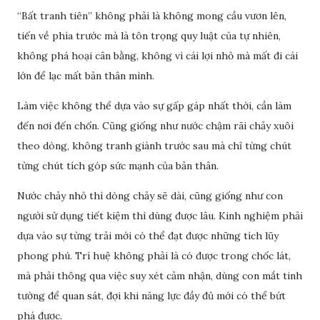
“Bất tranh tiên” không phải là không mong cầu vươn lên,
tiến về phía trước mà là tôn trọng quy luật của tự nhiên,
không phá hoại cân bằng, không vì cái lợi nhỏ mà mất đi cái
lớn để lạc mất bản thân mình.
Làm việc không thể dựa vào sự gấp gáp nhất thời, cần làm
đến nơi đến chốn. Cũng giống như nước chậm rãi chảy xuôi
theo dòng, không tranh giành trước sau mà chỉ từng chút
từng chút tích góp sức mạnh của bản thân.
Nước chảy nhỏ thì dòng chảy sẽ dài, cũng giống như con
người sử dụng tiết kiệm thì dùng được lâu. Kinh nghiệm phải
dựa vào sự từng trải mới có thể đạt được những tích lũy
phong phú. Trí huệ không phải là có được trong chốc lát,
mà phải thông qua việc suy xét cảm nhận, dùng con mắt tinh
tường để quan sát, đợi khi năng lực đầy đủ mới có thể bứt
phá được.