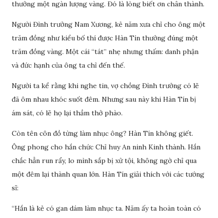
thưởng một ngàn lượng vàng. Đó là lòng biết ơn chân thành.
Người Đình trưởng Nam Xương, kẻ năm xưa chỉ cho ông một
trăm đồng như kiểu bố thí được Hàn Tín thưởng đúng một
trăm đồng vàng. Một cái “tát” nhẹ nhưng thấm: danh phận
và đức hạnh của ông ta chỉ đến thế.
Người ta kể rằng khi nghe tin, vợ chồng Đình trưởng có lẽ
đã ôm nhau khóc suốt đêm. Nhưng sau này khi Hàn Tín bị
ám sát, có lẽ họ lại thầm thở phào.
Còn tên côn đồ từng làm nhục ông? Hàn Tín không giết.
Ông phong cho hắn chức Chỉ huy An ninh Kinh thành. Hắn
chắc hẳn run rẩy, lo mình sắp bị xử tội, không ngờ chỉ qua
một đêm lại thành quan lớn. Hàn Tín giải thích với các tướng
sĩ:
“Hắn là kẻ có gan dám làm nhục ta. Năm ấy ta hoàn toàn có