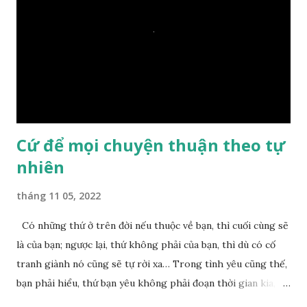
thước vuông, đặt trên nước mà không bị chìm, không bị dính
một giọt nước nào mà lại còn có thể đi qua sông? Các đệ tử
trầm ngâm suy nghĩ hồi lâu nhưng không ai nói ra được
nguyên nhân vì sao cả. Cuối cùng, Đức Phật bèn giải thích: –
Chuyện này xem ra rất đơn giản. Tảng đá ấy có thiện duyên
nên mớ...
Cứ để mọi chuyện thuận theo tự
nhiên
tháng 11 05, 2022
Có những thứ ở trên đời nếu thuộc về bạn, thì cuối cùng sẽ
là của bạn; ngược lại, thứ không phải của bạn, thì dù có cố
tranh giành nó cũng sẽ tự rời xa… Trong tình yêu cũng thế,
bạn phải hiểu, thứ bạn yêu không phải đoạn thời gian kia,
không phải người ấy khiến bạn nhớ mãi không quên, cũng