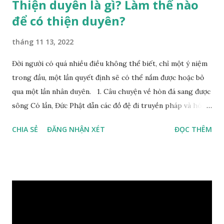
Thiện duyên là gì? Làm thế nào
để có thiện duyên?
tháng 11 13, 2022
Đời người có quá nhiều điều không thể biết, chỉ một ý niệm
trong đầu, một lần quyết định sẽ có thể nắm được hoặc bỏ
qua một lần nhân duyên. 1. Câu chuyện về hòn đá sang được
sông Có lần, Đức Phật dẫn các đồ đệ đi truyền pháp và hóa
duyên, vừa tới một bờ sông lớn, nước chạy cuồn cuộn, Đức
CHIA SẺ
ĐĂNG NHẬN XÉT
ĐỌC THÊM
Phật hỏi các đồ đệ rằng: – Bây giờ nếu ta ném hòn đá này
xuống sông, nó sẽ chìm hay nổi đây? Các đệ tử đồng thanh
trả lời: – Thưa Đức Thế Tôn, hòn đá sẽ chìm ạ. Đức Phật cho
hay: – Vậy là hòn đá này không có thiện duyên rồi. Đệ tử của
Ngài càng tò mò vì sao Đức Phật lại nhắc chuyện thiện
duyên với một hòn đá vô tri bên sông. Lúc này Ngài tiếp lời:
– Vậy các con hãy cho ta biết vì sao khối đá tảng rộng ba