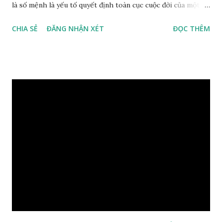
là số mệnh là yếu tố quyết định toàn cục cuộc đời của một
con người, tiếp đến là ảnh hưởng của thời vận, thứ ba là ảnh
CHIA SẺ
ĐĂNG NHẬN XÉT
ĐỌC THÊM
hưởng của phong thủy. Nói cách khác, số mệnh và sinh ra
gặp thời là yếu tố tiền định thuộc tiên thiên; phong thủy là
hậu thiên, được quyết định bởi hành vi của đương số và sự
điều chỉnh môi trường sinh sống. Ngay từ lúc con người sinh
ra đã được trời ban cho một “Số mệnh”, từ trong “mệnh” đó
sẽ diễn sinh ra “vận” để chi phối cuộc sống sau này. Mệnh là
sinh ra đã có sẵn, không thuộc phạm vi khống chế của bản
thân, ví dụ như xuất thân, tướng mạo, cá tính, số lượng anh
chị em,…, đó chính là “số mệnh” tiên thiên không thể thay
đổi được, nên người xưa bình thản tiếp nhận và chấp nhận
sống chung với nó. Căn cứ vào lý luận của Tử Vi Đẩu số, Tử
Bình, Bát Tự Hà Lạc,… cuộc đời thực tế của con người là được
...