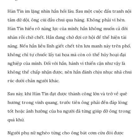
Hàn Tín im lặng nhìn hắn hồi lâu. Sau một cuộc đấu tranh nội
tâm dữ dội, ông cúi đầu chui qua háng. Không phải vì hèn.
Hàn Tín hiểu rõ năng lực của mình; hắn không muốn cả đời
nhàn rỗi chờ chết. Hắn đang chờ đợi cơ hội để thể hiện tài
năng. Nếu hắn liều lĩnh giết chết tên lưu manh này trên phố,
không chỉ tự chuốc lấy tai họa mà còn có thể hủy hoại đại
nghiệp của mình. Đối với hắn, hành vi thiển cận như vậy là
không thể chấp nhận được, nên hắn đành chịu nhục nhã chui
rúc dưới chân người khác.
Sau này, khi Hàn Tín đạt được thành công lớn và trở về quê
hương trong vinh quang, trước tiên ông phải đền đáp lòng
tốt hoặc ảnh hưởng của ba người đã từng giúp đỡ ông trong
quá khứ.
Người phụ nữ nghèo từng cho ông bát cơm cứu đói được