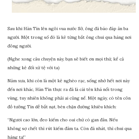
Sau khi Hàn Tín lên ngôi vua nước Sở, ông đã báo đáp ân ba
người. Một trong số đó là kẻ từng bắt ông chui qua háng nơi
đông người.
(Nghe xong câu chuyện này, bạn sẽ biết ơn mọi thứ, kể cả
những kẻ đối xử tệ với ta)
Năm xưa, khi còn là một kẻ nghèo rạc, sống nhờ hết nơi này
đến nơi khác, Hàn Tín thực ra đã là cái tên khá nổi trong
vùng, tuy nhiên không phải ai cũng nể. Một ngày, có tên côn
đồ tưởng Tín dễ bắt nạt, bèn chặn đường khiêu khích:
“Ngươi cao lớn, đeo kiếm cho oai chứ có gan đâu. Nếu
không sợ chết thì rút kiếm đâm ta. Còn đã nhát, thì chui qua
háng ta!”