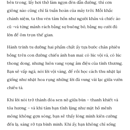
bên trong, lấy hơi thở làm ngọn đèn dẫn đường, thì cơn
giông nào cũng chỉ là tuần hoàn của mây trôi. Mỗi khắc
chánh niệm, ta thu vén tâm hồn như người khâu vá chiếc áo
cũ -vá từng mảnh rách bằng sự buông bỏ, bằng nụ cười đủ
lớn để ôm trọn thế gian.
Hành trình tu dưỡng hai phẩm chất ấy tựa bước chân phiêu
bồng trên con đường chiếu ánh ban mai: có lúc vội vã, có lúc
thong dong, nhưng luôn vang vọng âm điệu của tình thương.
Bạn sẽ vấp ngã, nói lời vội vàng, để rồi học cách thu nhặt lại
giống như nhặt hoa rụng những lời đã vung vãi lạc giữa vườn
chiều tà.
Khi lời nói trở thành đóa sen nở giữa bùn – thanh khiết và
tỏa hương – và khi tâm bạn tĩnh lặng như mặt hồ mênh
mông không gợn sóng, bạn sẽ thấy lòng mình kiên cường
đến lạ, sáng rỡ tựa bình minh. Khi ấy, bạn không chỉ sống