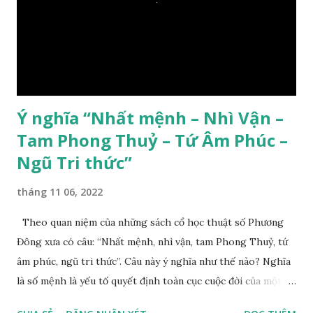
Ý nghĩa “Nhất mệnh – Nhì Vận –
Tam Phong Thuỷ – Tứ Âm Phúc –
Ngũ Tri thức”
tháng 11 06, 2022
Theo quan niệm của những sách cổ học thuật số Phương
Đông xưa có câu: “Nhất mệnh, nhì vận, tam Phong Thuỷ, tứ
âm phúc, ngũ tri thức”. Câu này ý nghĩa như thế nào? Nghĩa
là số mệnh là yếu tố quyết định toàn cục cuộc đời của một
con người, tiếp đến là ảnh hưởng của thời vận, thứ ba là ảnh