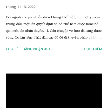
tháng 11 13, 2022
Đời người có quá nhiều điều không thể biết, chỉ một ý niệm
trong đầu, một lần quyết định sẽ có thể nắm được hoặc bỏ
qua một lần nhân duyên. 1. Câu chuyện về hòn đá sang được
sông Có lần, Đức Phật dẫn các đồ đệ đi truyền pháp và hóa
duyên, vừa tới một bờ sông lớn, nước chạy cuồn cuộn, Đức
CHIA SẺ
ĐĂNG NHẬN XÉT
ĐỌC THÊM
Phật hỏi các đồ đệ rằng: – Bây giờ nếu ta ném hòn đá này
xuống sông, nó sẽ chìm hay nổi đây? Các đệ tử đồng thanh
trả lời: – Thưa Đức Thế Tôn, hòn đá sẽ chìm ạ. Đức Phật cho
hay: – Vậy là hòn đá này không có thiện duyên rồi. Đệ tử của
Ngài càng tò mò vì sao Đức Phật lại nhắc chuyện thiện
duyên với một hòn đá vô tri bên sông. Lúc này Ngài tiếp lời:
– Vậy các con hãy cho ta biết vì sao khối đá tảng rộng ba
thước vuông, đặt trên nước mà không bị chìm, không bị dính
một giọt nước nào mà lại còn có thể đi qua sông? Các đệ tử