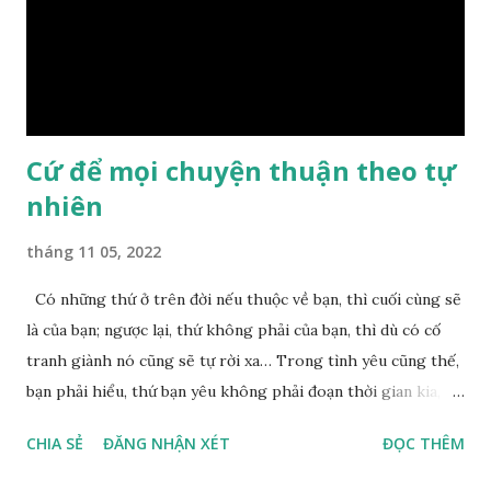
trầm ngâm suy nghĩ hồi lâu nhưng không ai nói ra được
nguyên nhân vì sao cả. Cuối cùng, Đức Phật bèn giải thích: –
Chuyện này xem ra rất đơn giản. Tảng đá ấy có thiện duyên
nên mớ...
Cứ để mọi chuyện thuận theo tự
nhiên
tháng 11 05, 2022
Có những thứ ở trên đời nếu thuộc về bạn, thì cuối cùng sẽ
là của bạn; ngược lại, thứ không phải của bạn, thì dù có cố
tranh giành nó cũng sẽ tự rời xa… Trong tình yêu cũng thế,
bạn phải hiểu, thứ bạn yêu không phải đoạn thời gian kia,
không phải người ấy khiến bạn nhớ mãi không quên, cũng
CHIA SẺ
ĐĂNG NHẬN XÉT
ĐỌC THÊM
không phải yêu cái khoảng thời gian đã từng trải qua, bạn
yêu chỉ là cái phần non trẻ nhưng vẫn chấp mê bất ngộ của