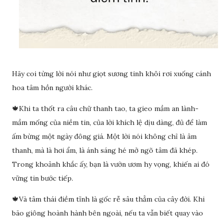
Hãy coi từng lời nói như giọt sương tinh khôi rơi xuống cánh
hoa tâm hồn người khác.
🍁Khi ta thốt ra câu chữ thanh tao, ta gieo mầm an lành-
mầm mống của niềm tin, của lời khích lệ dịu dàng, đủ để làm
ấm bừng một ngày đông giá. Một lời nói không chỉ là âm
thanh, mà là hơi ẩm, là ánh sáng hé mở ngõ tâm đã khép.
Trong khoảnh khắc ấy, bạn là vườn ươm hy vọng, khiến ai đó
vững tin bước tiếp.
🍁Và tâm thái điềm tĩnh là gốc rễ sâu thẳm của cây đời. Khi
bão giông hoành hành bên ngoài, nếu ta vẫn biết quay vào