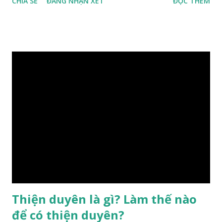
CHIA SẺ
ĐĂNG NHẬN XÉT
ĐỌC THÊM
hưởng của phong thủy. Nói cách khác, số mệnh và sinh ra
gặp thời là yếu tố tiền định thuộc tiên thiên; phong thủy là
hậu thiên, được quyết định bởi hành vi của đương số và sự
điều chỉnh môi trường sinh sống. Ngay từ lúc con người sinh
ra đã được trời ban cho một “Số mệnh”, từ trong “mệnh” đó
sẽ diễn sinh ra “vận” để chi phối cuộc sống sau này. Mệnh là
sinh ra đã có sẵn, không thuộc phạm vi khống chế của bản
thân, ví dụ như xuất thân, tướng mạo, cá tính, số lượng anh
chị em,…, đó chính là “số mệnh” tiên thiên không thể thay
đổi được, nên người xưa bình thản tiếp nhận và chấp nhận
sống chung với nó. Căn cứ vào lý luận của Tử Vi Đẩu số, Tử
Bình, Bát Tự Hà Lạc,… cuộc đời thực tế của con người là được
...
Thiện duyên là gì? Làm thế nào
để có thiện duyên?