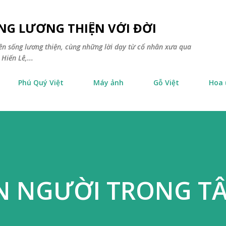
Chuyển đến nội dung chính
NG LƯƠNG THIỆN VỚI ĐỜI
yên sống lương thiện, cùng những lời dạy từ cổ nhân xưa qua
Hiến Lê,...
Phú Quý Việt
Máy ảnh
Gỗ Việt
Hoa
N NGƯỜI TRONG TÂ