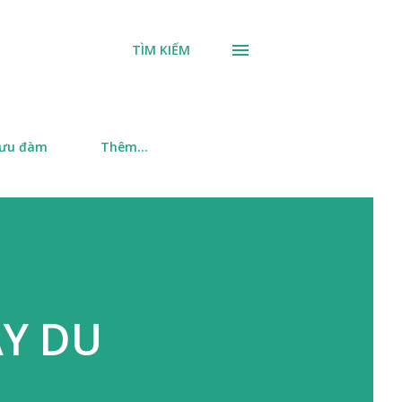
TÌM KIẾM
 ưu đàm
Thêm…
Y DU