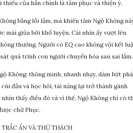
 thiếu của hắn chính là tâm phục và thiện ý.
Không bằng lỗi lầm, mà khiến tâm Ngộ Không nả
c mài giũa bởi khổ luyện. Cái nhìn ấy vượt lên
 thông thường. Người có EQ cao không vội kết lu
át quá trình con người chuyển hóa sau sai lầm.
Ngộ Không: thông minh, nhanh nhạy, dám bứt phá
úi đầu và học hỏi, tài năng lại trở thành gánh
nhìn thấy điều đó và vì thế, Ngộ Không chỉ có t
được chữ Phục.
 TRẮC ẨN VÀ THỬ THÁCH