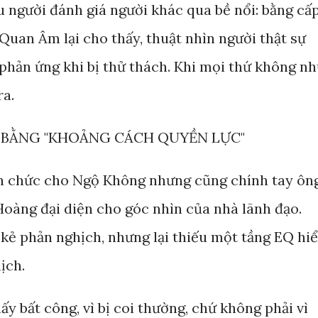
u người đánh giá người khác qua bề nổi: bằng cấp
g Quan Âm lại cho thấy, thuật nhìn người thật sự
 phản ứng khi bị thử thách. Khi mọi thứ không n
ra.
BẰNG "KHOẢNG CÁCH QUYỀN LỰC"
n chức cho Ngộ Không nhưng cũng chính tay ôn
Hoàng đại diện cho góc nhìn của nhà lãnh đạo.
 kẻ phản nghịch, nhưng lại thiếu một tầng EQ hi
ịch.
y bất công, vì bị coi thường, chứ không phải vì