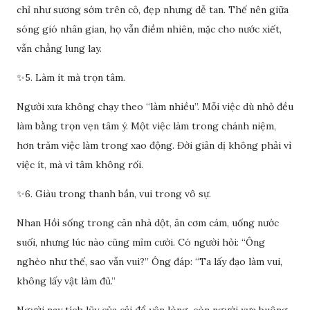
chỉ như sương sớm trên cỏ, đẹp nhưng dễ tan. Thế nên giữa
sóng gió nhân gian, họ vẫn điềm nhiên, mặc cho nước xiết,
vẫn chẳng lung lay.
✨5. Làm ít mà trọn tâm.
Người xưa không chạy theo “làm nhiều”. Mỗi việc dù nhỏ đều
làm bằng trọn vẹn tâm ý. Một việc làm trong chánh niệm,
hơn trăm việc làm trong xao động. Đời giản dị không phải vì
việc ít, mà vì tâm không rối.
✨6. Giàu trong thanh bần, vui trong vô sự.
Nhan Hồi sống trong căn nhà dột, ăn cơm cám, uống nước
suối, nhưng lúc nào cũng mỉm cười. Có người hỏi: “Ông
nghèo như thế, sao vẫn vui?” Ông đáp: “Ta lấy đạo làm vui,
không lấy vật làm đủ.”