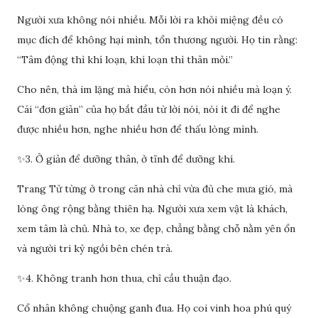
Người xưa không nói nhiều. Mỗi lời ra khỏi miệng đều có
mục đích để không hại mình, tổn thương người. Họ tin rằng:
“Tâm động thì khí loạn, khí loạn thì thân mỏi.”
Cho nên, thà im lặng mà hiểu, còn hơn nói nhiều mà loạn ý.
Cái “đơn giản” của họ bắt đầu từ lời nói, nói ít đi để nghe
được nhiều hơn, nghe nhiều hơn để thấu lòng mình.
✨3. Ở giản để dưỡng thân, ở tĩnh để dưỡng khí.
Trang Tử từng ở trong căn nhà chỉ vừa đủ che mưa gió, mà
lòng ông rộng bằng thiên hạ. Người xưa xem vật là khách,
xem tâm là chủ. Nhà to, xe đẹp, chẳng bằng chỗ nằm yên ổn
và người tri kỷ ngồi bên chén trà.
✨4. Không tranh hơn thua, chỉ cầu thuận đạo.
Cổ nhân không chuộng ganh đua. Họ coi vinh hoa phú quý