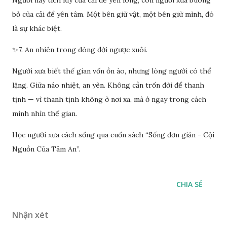
Người nay tích lũy của cải để yên lòng, còn người xưa buông
bỏ của cải để yên tâm. Một bên giữ vật, một bên giữ mình, đó
là sự khác biệt.
✨7. An nhiên trong dòng đời ngược xuôi.
Người xưa biết thế gian vốn ồn ào, nhưng lòng người có thể
lặng. Giữa náo nhiệt, an yên. Không cần trốn đời để thanh
tịnh — vì thanh tịnh không ở nơi xa, mà ở ngay trong cách
mình nhìn thế gian.
Học người xưa cách sống qua cuốn sách “Sống đơn giản - Cội
Nguồn Của Tâm An”.
CHIA SẺ
Nhận xét