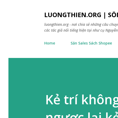
LUONGTHIEN.ORG | SỐ
luongthien.org - nơi chia sẻ những câu chu
các tác giả nổi tiếng hiện tại như cụ Nguyễn 
Home
Săn Sales Sách Shopee
Kẻ trí không
ngược lại k