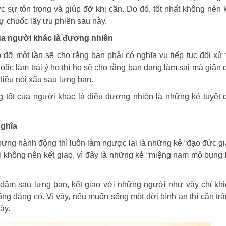
ự tôn trọng và giúp đỡ khi cần. Do đó, tốt nhất không nên 
tự chuốc lấy ưu phiền sau này.
của người khác là đương nhiên
đỡ một lần sẽ cho rằng bạn phải có nghĩa vụ tiếp tục đối xử 
oặc làm trái ý họ thì họ sẽ cho rằng bạn đang làm sai mà giận 
 điều nói xấu sau lưng bạn.
g tốt của người khác là điều đương nhiên là những kẻ tuyệt 
nghĩa
ưng hành động thì luôn làm ngược lại là những kẻ “đạo đức gi
ối không nên kết giao, vì đây là những kẻ “miệng nam mô bụng
 đâm sau lưng bạn, kết giao với những người như vậy chỉ kh
ông đáng có. Vì vậy, nếu muốn sống một đời bình an thì cần tr
ậy.