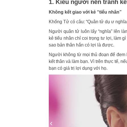
1. Kiểu người nên tránh kế
Không kết giao với kẻ “tiểu nhân”
Khổng Tử có câu: “Quân tử dụ ư nghĩa, t
Người quân tử luôn lấy “nghĩa” lên l
kẻ tiểu nhân chỉ coi trọng tư lợi, làm 
sao bản thân hắn có lợi là được.
Người không từ mọi thủ đoạn để đem lạ
kết thân và làm bạn. Vì trên thực tế, 
bạn có giá trị lợi dụng với họ.