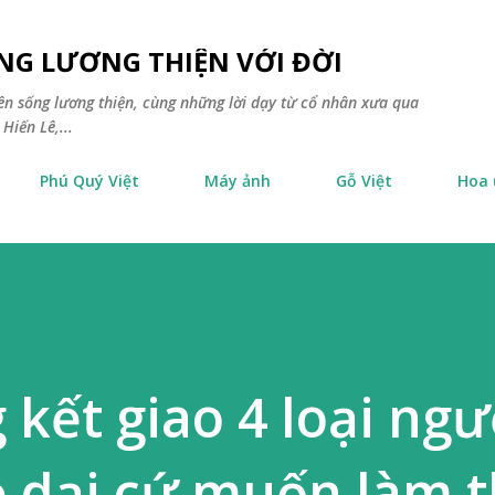
Chuyển đến nội dung chính
NG LƯƠNG THIỆN VỚI ĐỜI
yên sống lương thiện, cùng những lời dạy từ cổ nhân xưa qua
Hiến Lê,...
Phú Quý Việt
Máy ảnh
Gỗ Việt
Hoa
 kết giao 4 loại ngư
ẻ dại cứ muốn làm 