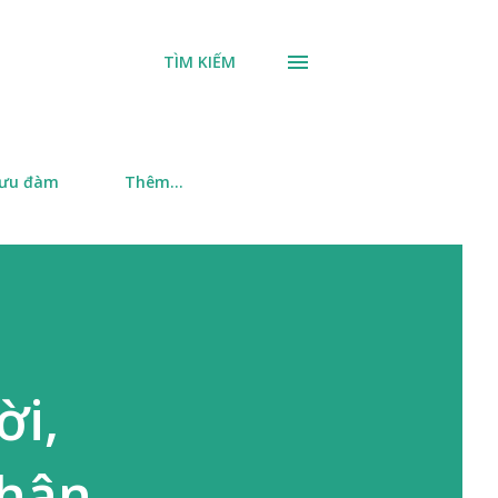
TÌM KIẾM
 ưu đàm
Thêm…
ời,
thân