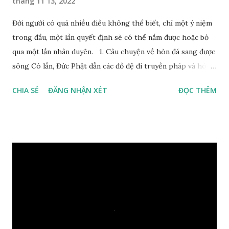
tháng 11 13, 2022
Đời người có quá nhiều điều không thể biết, chỉ một ý niệm
trong đầu, một lần quyết định sẽ có thể nắm được hoặc bỏ
qua một lần nhân duyên. 1. Câu chuyện về hòn đá sang được
sông Có lần, Đức Phật dẫn các đồ đệ đi truyền pháp và hóa
duyên, vừa tới một bờ sông lớn, nước chạy cuồn cuộn, Đức
CHIA SẺ
ĐĂNG NHẬN XÉT
ĐỌC THÊM
Phật hỏi các đồ đệ rằng: – Bây giờ nếu ta ném hòn đá này
xuống sông, nó sẽ chìm hay nổi đây? Các đệ tử đồng thanh
trả lời: – Thưa Đức Thế Tôn, hòn đá sẽ chìm ạ. Đức Phật cho
hay: – Vậy là hòn đá này không có thiện duyên rồi. Đệ tử của
Ngài càng tò mò vì sao Đức Phật lại nhắc chuyện thiện
duyên với một hòn đá vô tri bên sông. Lúc này Ngài tiếp lời:
– Vậy các con hãy cho ta biết vì sao khối đá tảng rộng ba
thước vuông, đặt trên nước mà không bị chìm, không bị dính
một giọt nước nào mà lại còn có thể đi qua sông? Các đệ tử
trầm ngâm suy nghĩ hồi lâu nhưng không ai nói ra được