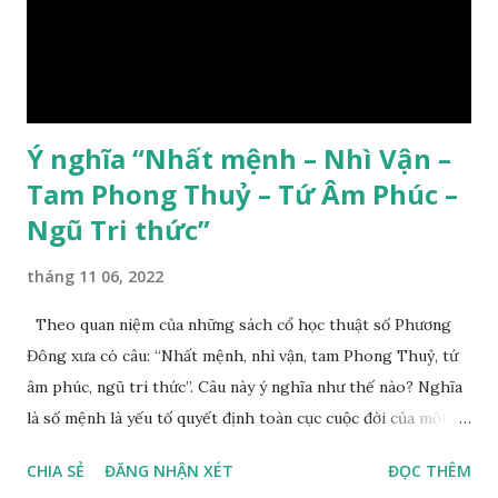
Ý nghĩa “Nhất mệnh – Nhì Vận –
Tam Phong Thuỷ – Tứ Âm Phúc –
Ngũ Tri thức”
tháng 11 06, 2022
Theo quan niệm của những sách cổ học thuật số Phương
Đông xưa có câu: “Nhất mệnh, nhì vận, tam Phong Thuỷ, tứ
âm phúc, ngũ tri thức”. Câu này ý nghĩa như thế nào? Nghĩa
là số mệnh là yếu tố quyết định toàn cục cuộc đời của một
con người, tiếp đến là ảnh hưởng của thời vận, thứ ba là ảnh
CHIA SẺ
ĐĂNG NHẬN XÉT
ĐỌC THÊM
hưởng của phong thủy. Nói cách khác, số mệnh và sinh ra