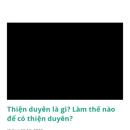
gặp thời là yếu tố tiền định thuộc tiên thiên; phong thủy là
hậu thiên, được quyết định bởi hành vi của đương số và sự
điều chỉnh môi trường sinh sống. Ngay từ lúc con người sinh
ra đã được trời ban cho một “Số mệnh”, từ trong “mệnh” đó
sẽ diễn sinh ra “vận” để chi phối cuộc sống sau này. Mệnh là
sinh ra đã có sẵn, không thuộc phạm vi khống chế của bản
thân, ví dụ như xuất thân, tướng mạo, cá tính, số lượng anh
chị em,…, đó chính là “số mệnh” tiên thiên không thể thay
đổi được, nên người xưa bình thản tiếp nhận và chấp nhận
sống chung với nó. Căn cứ vào lý luận của Tử Vi Đẩu số, Tử
Bình, Bát Tự Hà Lạc,… cuộc đời thực tế của con người là được
...
Thiện duyên là gì? Làm thế nào
để có thiện duyên?