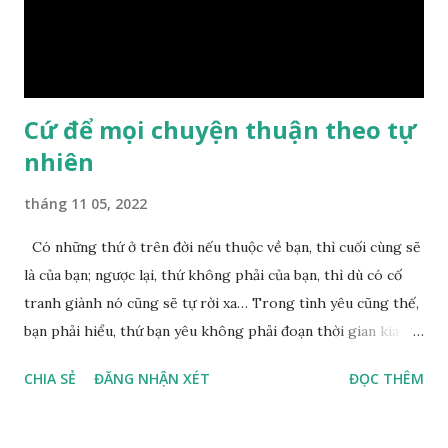
nguyên nhân vì sao cả. Cuối cùng, Đức Phật bèn giải thích: –
Chuyện này xem ra rất đơn giản. Tảng đá ấy có thiện duyên
nên mớ...
Cứ để mọi chuyện thuận theo tự
nhiên
tháng 11 05, 2022
Có những thứ ở trên đời nếu thuộc về bạn, thì cuối cùng sẽ
là của bạn; ngược lại, thứ không phải của bạn, thì dù có cố
tranh giành nó cũng sẽ tự rời xa… Trong tình yêu cũng thế,
bạn phải hiểu, thứ bạn yêu không phải đoạn thời gian kia,
không phải người ấy khiến bạn nhớ mãi không quên, cũng
CHIA SẺ
ĐĂNG NHẬN XÉT
ĐỌC THÊM
không phải yêu cái khoảng thời gian đã từng trải qua, bạn
yêu chỉ là cái phần non trẻ nhưng vẫn chấp mê bất ngộ của
chính mình. Hãy học cách bình thản với đời, thuận theo tự