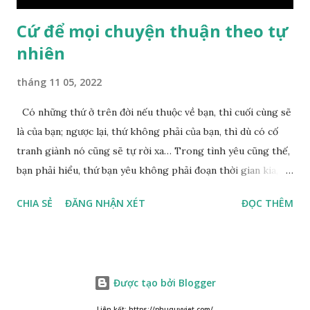
Cứ để mọi chuyện thuận theo tự
nhiên
tháng 11 05, 2022
Có những thứ ở trên đời nếu thuộc về bạn, thì cuối cùng sẽ
là của bạn; ngược lại, thứ không phải của bạn, thì dù có cố
tranh giành nó cũng sẽ tự rời xa… Trong tình yêu cũng thế,
bạn phải hiểu, thứ bạn yêu không phải đoạn thời gian kia,
không phải người ấy khiến bạn nhớ mãi không quên, cũng
CHIA SẺ
ĐĂNG NHẬN XÉT
ĐỌC THÊM
không phải yêu cái khoảng thời gian đã từng trải qua, bạn
yêu chỉ là cái phần non trẻ nhưng vẫn chấp mê bất ngộ của
chính mình. Hãy học cách bình thản với đời, thuận theo tự
nhiên chính là một loại phúc. Mặc kệ mọi người trên thế giới
Được tạo bởi Blogger
nói gì, ta đều nhận thức việc làm của bản thân mình mới là
đúng đắn Cuộc sống của chúng ta, không phải vì lấy sự ưa
Liên kết: https://phuquyviet.com/