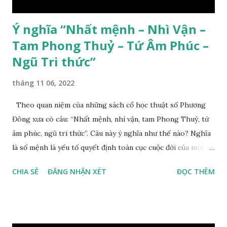
Ý nghĩa “Nhất mệnh – Nhì Vận –
Tam Phong Thuỷ – Tứ Âm Phúc –
Ngũ Tri thức”
tháng 11 06, 2022
Theo quan niệm của những sách cổ học thuật số Phương
Đông xưa có câu: “Nhất mệnh, nhì vận, tam Phong Thuỷ, tứ
âm phúc, ngũ tri thức”. Câu này ý nghĩa như thế nào? Nghĩa
là số mệnh là yếu tố quyết định toàn cục cuộc đời của một
con người, tiếp đến là ảnh hưởng của thời vận, thứ ba là ảnh
CHIA SẺ
ĐĂNG NHẬN XÉT
ĐỌC THÊM
hưởng của phong thủy. Nói cách khác, số mệnh và sinh ra
gặp thời là yếu tố tiền định thuộc tiên thiên; phong thủy là
hậu thiên, được quyết định bởi hành vi của đương số và sự
điều chỉnh môi trường sinh sống. Ngay từ lúc con người sinh