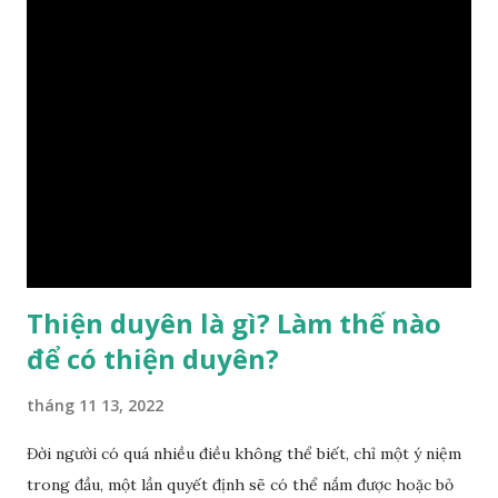
ra đã được trời ban cho một “Số mệnh”, từ trong “mệnh” đó
sẽ diễn sinh ra “vận” để chi phối cuộc sống sau này. Mệnh là
sinh ra đã có sẵn, không thuộc phạm vi khống chế của bản
thân, ví dụ như xuất thân, tướng mạo, cá tính, số lượng anh
chị em,…, đó chính là “số mệnh” tiên thiên không thể thay
đổi được, nên người xưa bình thản tiếp nhận và chấp nhận
sống chung với nó. Căn cứ vào lý luận của Tử Vi Đẩu số, Tử
Bình, Bát Tự Hà Lạc,… cuộc đời thực tế của con người là được
...
Thiện duyên là gì? Làm thế nào
để có thiện duyên?
tháng 11 13, 2022
Đời người có quá nhiều điều không thể biết, chỉ một ý niệm
trong đầu, một lần quyết định sẽ có thể nắm được hoặc bỏ