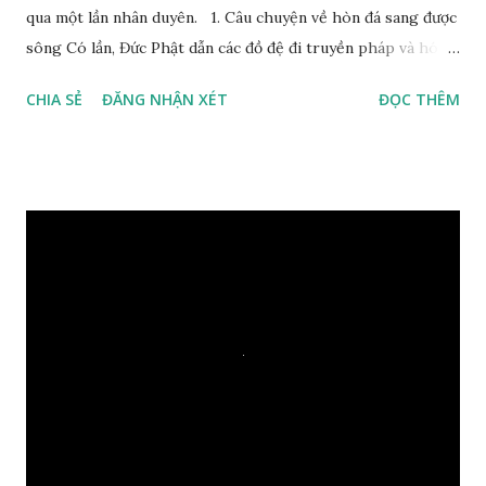
qua một lần nhân duyên. 1. Câu chuyện về hòn đá sang được
sông Có lần, Đức Phật dẫn các đồ đệ đi truyền pháp và hóa
duyên, vừa tới một bờ sông lớn, nước chạy cuồn cuộn, Đức
CHIA SẺ
ĐĂNG NHẬN XÉT
ĐỌC THÊM
Phật hỏi các đồ đệ rằng: – Bây giờ nếu ta ném hòn đá này
xuống sông, nó sẽ chìm hay nổi đây? Các đệ tử đồng thanh
trả lời: – Thưa Đức Thế Tôn, hòn đá sẽ chìm ạ. Đức Phật cho
hay: – Vậy là hòn đá này không có thiện duyên rồi. Đệ tử của
Ngài càng tò mò vì sao Đức Phật lại nhắc chuyện thiện
duyên với một hòn đá vô tri bên sông. Lúc này Ngài tiếp lời:
– Vậy các con hãy cho ta biết vì sao khối đá tảng rộng ba
thước vuông, đặt trên nước mà không bị chìm, không bị dính
một giọt nước nào mà lại còn có thể đi qua sông? Các đệ tử
trầm ngâm suy nghĩ hồi lâu nhưng không ai nói ra được
nguyên nhân vì sao cả. Cuối cùng, Đức Phật bèn giải thích: –
Chuyện này xem ra rất đơn giản. Tảng đá ấy có thiện duyên
nên mớ...