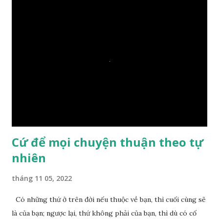
Ngài càng tò mò vì sao Đức Phật lại nhắc chuyện thiện
duyên với một hòn đá vô tri bên sông. Lúc này Ngài tiếp lời:
– Vậy các con hãy cho ta biết vì sao khối đá tảng rộng ba
thước vuông, đặt trên nước mà không bị chìm, không bị dính
một giọt nước nào mà lại còn có thể đi qua sông? Các đệ tử
trầm ngâm suy nghĩ hồi lâu nhưng không ai nói ra được
nguyên nhân vì sao cả. Cuối cùng, Đức Phật bèn giải thích: –
Chuyện này xem ra rất đơn giản. Tảng đá ấy có thiện duyên
nên mớ...
Cứ để mọi chuyện thuận theo tự
nhiên
tháng 11 05, 2022
Có những thứ ở trên đời nếu thuộc về bạn, thì cuối cùng sẽ
là của bạn; ngược lại, thứ không phải của bạn, thì dù có cố