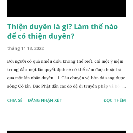
Bình, Bát Tự Hà Lạc,… cuộc đời thực tế của con người là được
...
Thiện duyên là gì? Làm thế nào
để có thiện duyên?
tháng 11 13, 2022
Đời người có quá nhiều điều không thể biết, chỉ một ý niệm
trong đầu, một lần quyết định sẽ có thể nắm được hoặc bỏ
qua một lần nhân duyên. 1. Câu chuyện về hòn đá sang được
sông Có lần, Đức Phật dẫn các đồ đệ đi truyền pháp và hóa
duyên, vừa tới một bờ sông lớn, nước chạy cuồn cuộn, Đức
CHIA SẺ
ĐĂNG NHẬN XÉT
ĐỌC THÊM
Phật hỏi các đồ đệ rằng: – Bây giờ nếu ta ném hòn đá này
xuống sông, nó sẽ chìm hay nổi đây? Các đệ tử đồng thanh
trả lời: – Thưa Đức Thế Tôn, hòn đá sẽ chìm ạ. Đức Phật cho
hay: – Vậy là hòn đá này không có thiện duyên rồi. Đệ tử của