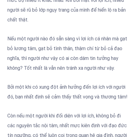
mức độ nhiều ít khác nhau. Khi đối mặt với lợi ích, nhiều
người sẽ rũ bỏ lớp ngụy trang của mình để hiển lộ ra bản
chất thật.
Nếu một người nào đó sẵn sàng vì lợi ích cá nhân mà gạt
bỏ lương tâm, gạt bỏ tình thân, thậm chí từ bỏ cả đạo
nghĩa, thì người như vậy có ai còn dám tin tưởng hay
không? Tốt nhất là vẫn nên tránh xa người như vậy.
Bởi một khi có xung đột ảnh hưởng đến lợi ích với người
đó, bạn nhất định sẽ cảm thấy thất vọng và thương tâm!
Còn nếu một người khi đối diện với lợi ích, không bỏ đi
các nguyên tắc nội tâm, nhất mực kiên định với đạo đức
tín ngưỡng, có thể luôn coi trọng quan hệ gia đình, người