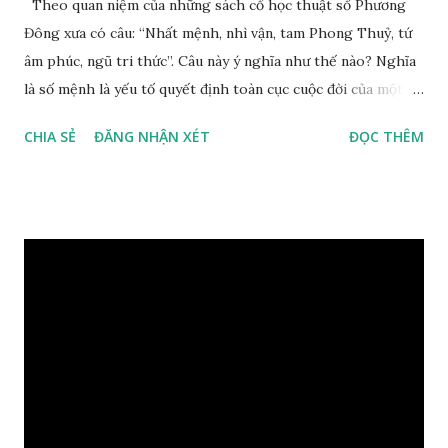
Theo quan niệm của những sách cổ học thuật số Phương
Đông xưa có câu: “Nhất mệnh, nhì vận, tam Phong Thuỷ, tứ
âm phúc, ngũ tri thức”. Câu này ý nghĩa như thế nào? Nghĩa
là số mệnh là yếu tố quyết định toàn cục cuộc đời của một
con người, tiếp đến là ảnh hưởng của thời vận, thứ ba là ảnh
CHIA SẺ
ĐĂNG NHẬN XÉT
ĐỌC THÊM
hưởng của phong thủy. Nói cách khác, số mệnh và sinh ra
gặp thời là yếu tố tiền định thuộc tiên thiên; phong thủy là
hậu thiên, được quyết định bởi hành vi của đương số và sự
điều chỉnh môi trường sinh sống. Ngay từ lúc con người sinh
ra đã được trời ban cho một “Số mệnh”, từ trong “mệnh” đó
sẽ diễn sinh ra “vận” để chi phối cuộc sống sau này. Mệnh là
sinh ra đã có sẵn, không thuộc phạm vi khống chế của bản
thân, ví dụ như xuất thân, tướng mạo, cá tính, số lượng anh
chị em,…, đó chính là “số mệnh” tiên thiên không thể thay
đổi được, nên người xưa bình thản tiếp nhận và chấp nhận
sống chung với nó. Căn cứ vào lý luận của Tử Vi Đẩu số, Tử