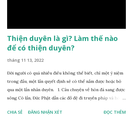
sống chung với nó. Căn cứ vào lý luận của Tử Vi Đẩu số, Tử
Bình, Bát Tự Hà Lạc,… cuộc đời thực tế của con người là được
...
Thiện duyên là gì? Làm thế nào
để có thiện duyên?
tháng 11 13, 2022
Đời người có quá nhiều điều không thể biết, chỉ một ý niệm
trong đầu, một lần quyết định sẽ có thể nắm được hoặc bỏ
qua một lần nhân duyên. 1. Câu chuyện về hòn đá sang được
sông Có lần, Đức Phật dẫn các đồ đệ đi truyền pháp và hóa
duyên, vừa tới một bờ sông lớn, nước chạy cuồn cuộn, Đức
CHIA SẺ
ĐĂNG NHẬN XÉT
ĐỌC THÊM
Phật hỏi các đồ đệ rằng: – Bây giờ nếu ta ném hòn đá này
xuống sông, nó sẽ chìm hay nổi đây? Các đệ tử đồng thanh
trả lời: – Thưa Đức Thế Tôn, hòn đá sẽ chìm ạ. Đức Phật cho