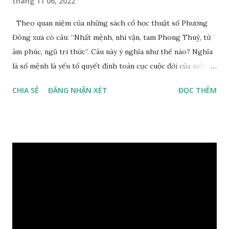
tháng 11 06, 2022
Theo quan niệm của những sách cổ học thuật số Phương
Đông xưa có câu: “Nhất mệnh, nhì vận, tam Phong Thuỷ, tứ
âm phúc, ngũ tri thức”. Câu này ý nghĩa như thế nào? Nghĩa
là số mệnh là yếu tố quyết định toàn cục cuộc đời của một
con người, tiếp đến là ảnh hưởng của thời vận, thứ ba là ảnh
CHIA SẺ
ĐĂNG NHẬN XÉT
ĐỌC THÊM
hưởng của phong thủy. Nói cách khác, số mệnh và sinh ra
gặp thời là yếu tố tiền định thuộc tiên thiên; phong thủy là
hậu thiên, được quyết định bởi hành vi của đương số và sự
điều chỉnh môi trường sinh sống. Ngay từ lúc con người sinh
ra đã được trời ban cho một “Số mệnh”, từ trong “mệnh” đó
sẽ diễn sinh ra “vận” để chi phối cuộc sống sau này. Mệnh là
sinh ra đã có sẵn, không thuộc phạm vi khống chế của bản
thân, ví dụ như xuất thân, tướng mạo, cá tính, số lượng anh
chị em,…, đó chính là “số mệnh” tiên thiên không thể thay
đổi được, nên người xưa bình thản tiếp nhận và chấp nhận