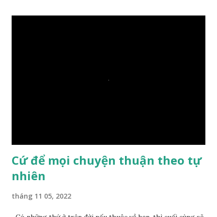
hay: – Vậy là hòn đá này không có thiện duyên rồi. Đệ tử của
Ngài càng tò mò vì sao Đức Phật lại nhắc chuyện thiện
duyên với một hòn đá vô tri bên sông. Lúc này Ngài tiếp lời:
– Vậy các con hãy cho ta biết vì sao khối đá tảng rộng ba
thước vuông, đặt trên nước mà không bị chìm, không bị dính
một giọt nước nào mà lại còn có thể đi qua sông? Các đệ tử
trầm ngâm suy nghĩ hồi lâu nhưng không ai nói ra được
nguyên nhân vì sao cả. Cuối cùng, Đức Phật bèn giải thích: –
Chuyện này xem ra rất đơn giản. Tảng đá ấy có thiện duyên
nên mớ...
Cứ để mọi chuyện thuận theo tự
nhiên
tháng 11 05, 2022
Có những thứ ở trên đời nếu thuộc về bạn, thì cuối cùng sẽ