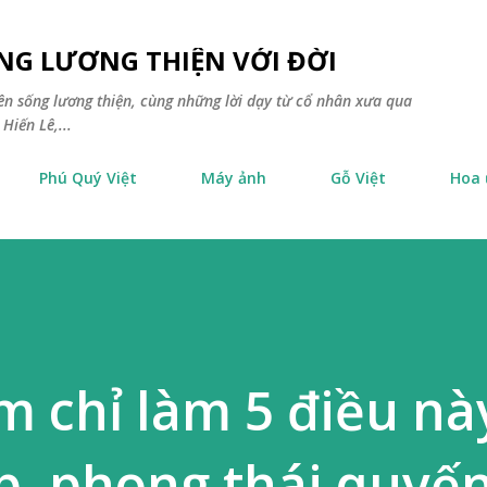
Chuyển đến nội dung chính
NG LƯƠNG THIỆN VỚI ĐỜI
yên sống lương thiện, cùng những lời dạy từ cổ nhân xưa qua
Hiến Lê,...
Phú Quý Việt
Máy ảnh
Gỗ Việt
Hoa
 chỉ làm 5 điều nà
, phong thái quyến