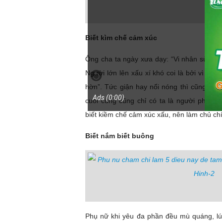
Biết kìm chế cảm xúc
Ông cha ta ngày xưa dạy: “Vi nhân sửu lậu
Người lớn lên xấu xí khó coi là bởi vì kiế
hờn”. Tức giận hay nổi nóng thì cũng chỉ
Ads (0:0
0
)
cuối cùng cũng chỉ có ta là người phiền
biết kiềm chế cảm xúc xấu, nên làm chủ ch
Biết nắm biết buông
Phụ nữ khi yêu đa phần đều mù quáng, lúc