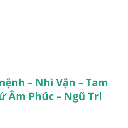
mệnh – Nhì Vận – Tam
ứ Âm Phúc – Ngũ Tri