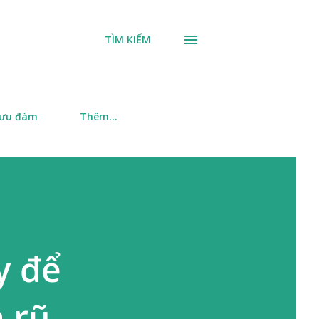
TÌM KIẾM
 ưu đàm
Thêm…
y để
 rũ