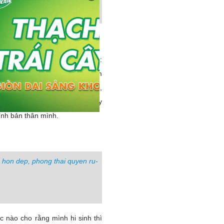
, hỉ sân khuể cố” có ý nói rằng:
p trước thường hay tức giận, căm
 mang lại bực dọc cho bản thân,
 não. Thế nên người phụ nữ hãy
ính bản thân mình.
 nào cho rằng mình hi sinh thì