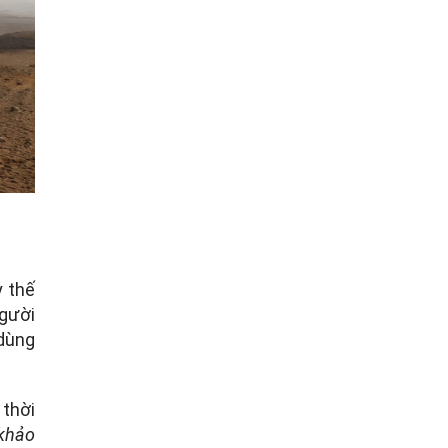
y thế
gười
 dùng
 thời
 khảo