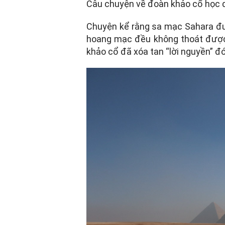
Câu chuyện về đoàn khảo cổ học d
Chuyện kể rằng sa mạc Sahara đư
hoang mạc đều không thoát được 
khảo cổ đã xóa tan “lời nguyền” đó