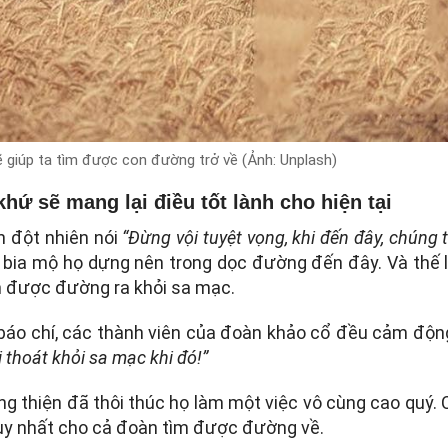
ẽ giúp ta tìm được con đường trở về (Ảnh: Unplash)
hứ sẽ mang lại điều tốt lành cho hiện tại
n đột nhiên nói
“Đừng vội tuyệt vọng, khi đến đây, chúng 
bia mộ họ dựng nên trong dọc đường đến đây. Và thế 
 được đường ra khỏi sa mạc.
a báo chí, các thành viên của đoàn khảo cổ đều cảm độn
 thoát khỏi sa mạc khi đó!”
 thiện đã thôi thúc họ làm một việc vô cùng cao quý.
 duy nhất cho cả đoàn tìm được đường về.