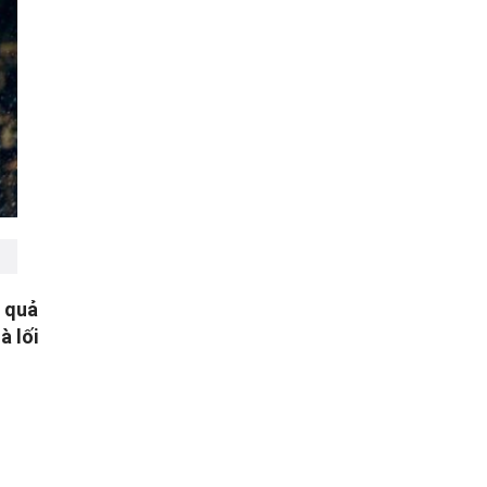
t quả
à lối