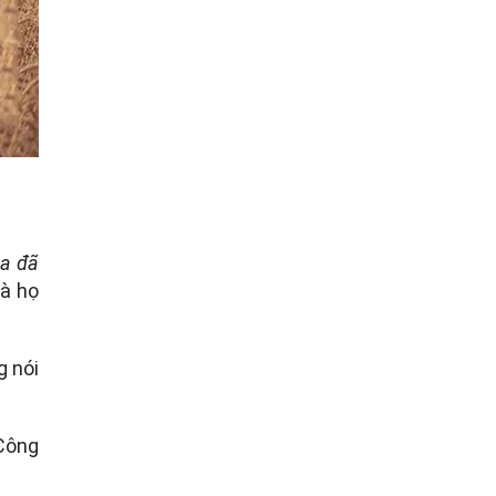
ta đã
là họ
g nói
 Công