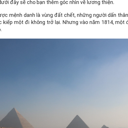
ưới đây sẽ cho bạn thêm góc nhìn về lương thiện.
ợc mệnh danh là vùng đất chết, những người dấn thân
kiếp một đi không trở lại. Nhưng vào năm 1814, một 
.