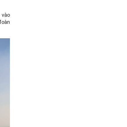
 vào
đoàn