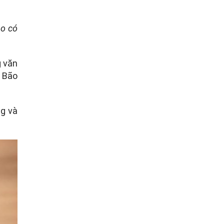
ao có
g văn
. Bão
g và