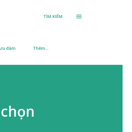
TÌM KIẾM
 ưu đàm
Thêm…
 chọn