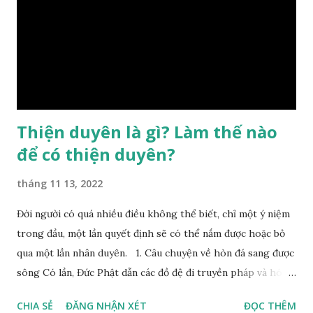
chị em,…, đó chính là “số mệnh” tiên thiên không thể thay
đổi được, nên người xưa bình thản tiếp nhận và chấp nhận
sống chung với nó. Căn cứ vào lý luận của Tử Vi Đẩu số, Tử
Bình, Bát Tự Hà Lạc,… cuộc đời thực tế của con người là được
...
Thiện duyên là gì? Làm thế nào
để có thiện duyên?
tháng 11 13, 2022
Đời người có quá nhiều điều không thể biết, chỉ một ý niệm
trong đầu, một lần quyết định sẽ có thể nắm được hoặc bỏ
qua một lần nhân duyên. 1. Câu chuyện về hòn đá sang được
sông Có lần, Đức Phật dẫn các đồ đệ đi truyền pháp và hóa
duyên, vừa tới một bờ sông lớn, nước chạy cuồn cuộn, Đức
CHIA SẺ
ĐĂNG NHẬN XÉT
ĐỌC THÊM
Phật hỏi các đồ đệ rằng: – Bây giờ nếu ta ném hòn đá này