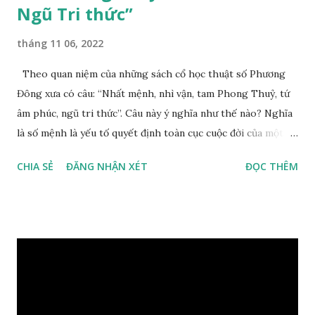
Ngũ Tri thức”
tháng 11 06, 2022
Theo quan niệm của những sách cổ học thuật số Phương
Đông xưa có câu: “Nhất mệnh, nhì vận, tam Phong Thuỷ, tứ
âm phúc, ngũ tri thức”. Câu này ý nghĩa như thế nào? Nghĩa
là số mệnh là yếu tố quyết định toàn cục cuộc đời của một
con người, tiếp đến là ảnh hưởng của thời vận, thứ ba là ảnh
CHIA SẺ
ĐĂNG NHẬN XÉT
ĐỌC THÊM
hưởng của phong thủy. Nói cách khác, số mệnh và sinh ra
gặp thời là yếu tố tiền định thuộc tiên thiên; phong thủy là
hậu thiên, được quyết định bởi hành vi của đương số và sự
điều chỉnh môi trường sinh sống. Ngay từ lúc con người sinh
ra đã được trời ban cho một “Số mệnh”, từ trong “mệnh” đó
sẽ diễn sinh ra “vận” để chi phối cuộc sống sau này. Mệnh là
sinh ra đã có sẵn, không thuộc phạm vi khống chế của bản
thân, ví dụ như xuất thân, tướng mạo, cá tính, số lượng anh