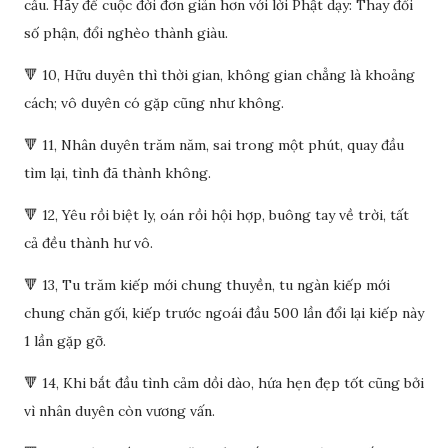
cầu. Hãy để cuộc đời đơn giản hơn với lời Phật dạy: Thay đổi
số phận, đổi nghèo thành giàu.
🔻 10, Hữu duyên thì thời gian, không gian chẳng là khoảng
cách; vô duyên có gặp cũng như không.
🔻 11, Nhân duyên trăm năm, sai trong một phút, quay đầu
tìm lại, tình đã thành không.
🔻 12, Yêu rồi biệt ly, oán rồi hội hợp, buông tay về trời, tất
cả đều thành hư vô.
🔻 13, Tu trăm kiếp mới chung thuyền, tu ngàn kiếp mới
chung chăn gối, kiếp trước ngoái đầu 500 lần đổi lại kiếp này
1 lần gặp gỡ.
🔻 14, Khi bắt đầu tình cảm dồi dào, hứa hẹn đẹp tốt cũng bởi
vì nhân duyên còn vương vấn.