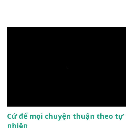
xuống sông, nó sẽ chìm hay nổi đây? Các đệ tử đồng thanh
trả lời: – Thưa Đức Thế Tôn, hòn đá sẽ chìm ạ. Đức Phật cho
hay: – Vậy là hòn đá này không có thiện duyên rồi. Đệ tử của
Ngài càng tò mò vì sao Đức Phật lại nhắc chuyện thiện
duyên với một hòn đá vô tri bên sông. Lúc này Ngài tiếp lời:
– Vậy các con hãy cho ta biết vì sao khối đá tảng rộng ba
thước vuông, đặt trên nước mà không bị chìm, không bị dính
một giọt nước nào mà lại còn có thể đi qua sông? Các đệ tử
trầm ngâm suy nghĩ hồi lâu nhưng không ai nói ra được
nguyên nhân vì sao cả. Cuối cùng, Đức Phật bèn giải thích: –
Chuyện này xem ra rất đơn giản. Tảng đá ấy có thiện duyên
nên mớ...
Cứ để mọi chuyện thuận theo tự
nhiên