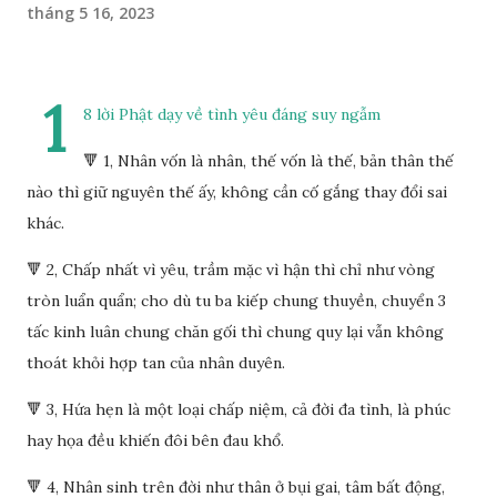
tháng 5 16, 2023
1
8 lời Phật dạy về tình yêu đáng suy ngẫm
🔻 1, Nhân vốn là nhân, thế vốn là thế, bản thân thế
nào thì giữ nguyên thế ấy, không cần cố gắng thay đổi sai
khác.
🔻 2, Chấp nhất vì yêu, trầm mặc vì hận thì chỉ như vòng
tròn luẩn quẩn; cho dù tu ba kiếp chung thuyền, chuyển 3
tấc kinh luân chung chăn gối thì chung quy lại vẫn không
thoát khỏi hợp tan của nhân duyên.
🔻 3, Hứa hẹn là một loại chấp niệm, cả đời đa tình, là phúc
hay họa đều khiến đôi bên đau khổ.
🔻 4, Nhân sinh trên đời như thân ở bụi gai, tâm bất động,