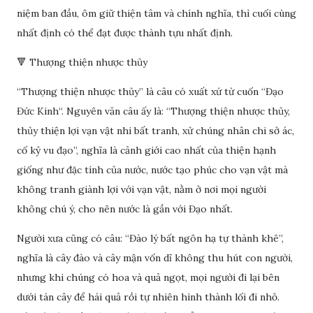
niệm ban đầu, ôm giữ thiện tâm và chính nghĩa, thì cuối cùng
nhất định có thể đạt được thành tựu nhất định.
🔻 Thượng thiện nhược thủy
“Thượng thiện nhược thủy” là câu có xuất xứ từ cuốn “Đạo
Đức Kinh“. Nguyên văn câu ấy là: “Thượng thiện nhược thủy,
thủy thiện lợi vạn vật nhi bất tranh, xử chúng nhân chi sở ác,
cố kỷ vu đạo”, nghĩa là cảnh giới cao nhất của thiện hạnh
giống như đặc tính của nước, nước tạo phúc cho vạn vật mà
không tranh giành lợi với vạn vật, nằm ở nơi mọi người
không chú ý, cho nên nước là gần với Đạo nhất.
Người xưa cũng có câu: “Đào lý bất ngôn hạ tự thành khê”,
nghĩa là cây đào và cây mận vốn dĩ không thu hút con người,
nhưng khi chúng có hoa và quả ngọt, mọi người đi lại bên
dưới tán cây để hái quả rồi tự nhiên hình thành lối đi nhỏ.