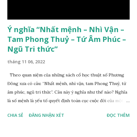
Ý nghĩa “Nhất mệnh – Nhì Vận –
Tam Phong Thuỷ – Tứ Âm Phúc –
Ngũ Tri thức”
tháng 11 06, 2022
Theo quan niệm của những sách cổ học thuật số Phương
Đông xưa có câu: “Nhất mệnh, nhì vận, tam Phong Thuỷ, tứ
âm phúc, ngũ tri thức”. Câu này ý nghĩa như thế nào? Nghĩa
là số mệnh là yếu tố quyết định toàn cục cuộc đời của một
con người, tiếp đến là ảnh hưởng của thời vận, thứ ba là ảnh
CHIA SẺ
ĐĂNG NHẬN XÉT
ĐỌC THÊM
hưởng của phong thủy. Nói cách khác, số mệnh và sinh ra
gặp thời là yếu tố tiền định thuộc tiên thiên; phong thủy là
hậu thiên, được quyết định bởi hành vi của đương số và sự