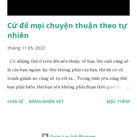
nên mớ...
Cứ để mọi chuyện thuận theo tự
nhiên
tháng 11 05, 2022
Có những thứ ở trên đời nếu thuộc về bạn, thì cuối cùng sẽ
là của bạn; ngược lại, thứ không phải của bạn, thì dù có cố
tranh giành nó cũng sẽ tự rời xa… Trong tình yêu cũng thế,
bạn phải hiểu, thứ bạn yêu không phải đoạn thời gian kia,
không phải người ấy khiến bạn nhớ mãi không quên, cũng
CHIA SẺ
ĐĂNG NHẬN XÉT
ĐỌC THÊM
không phải yêu cái khoảng thời gian đã từng trải qua, bạn
yêu chỉ là cái phần non trẻ nhưng vẫn chấp mê bất ngộ của
chính mình. Hãy học cách bình thản với đời, thuận theo tự
nhiên chính là một loại phúc. Mặc kệ mọi người trên thế giới
Được tạo bởi Blogger