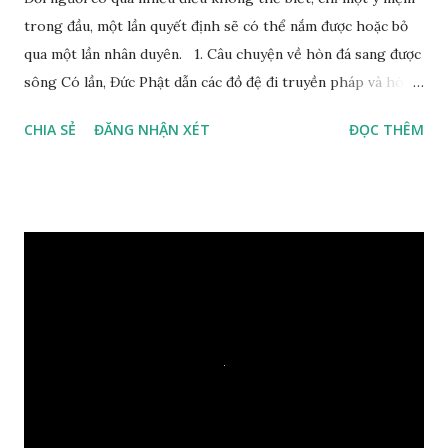
trong đầu, một lần quyết định sẽ có thể nắm được hoặc bỏ
qua một lần nhân duyên. 1. Câu chuyện về hòn đá sang được
sông Có lần, Đức Phật dẫn các đồ đệ đi truyền pháp và hóa
duyên, vừa tới một bờ sông lớn, nước chạy cuồn cuộn, Đức
CHIA SẺ
ĐĂNG NHẬN XÉT
ĐỌC THÊM
Phật hỏi các đồ đệ rằng: – Bây giờ nếu ta ném hòn đá này
xuống sông, nó sẽ chìm hay nổi đây? Các đệ tử đồng thanh
trả lời: – Thưa Đức Thế Tôn, hòn đá sẽ chìm ạ. Đức Phật cho
hay: – Vậy là hòn đá này không có thiện duyên rồi. Đệ tử của
Ngài càng tò mò vì sao Đức Phật lại nhắc chuyện thiện
duyên với một hòn đá vô tri bên sông. Lúc này Ngài tiếp lời:
– Vậy các con hãy cho ta biết vì sao khối đá tảng rộng ba
thước vuông, đặt trên nước mà không bị chìm, không bị dính
một giọt nước nào mà lại còn có thể đi qua sông? Các đệ tử
trầm ngâm suy nghĩ hồi lâu nhưng không ai nói ra được
nguyên nhân vì sao cả. Cuối cùng, Đức Phật bèn giải thích: –
Chuyện này xem ra rất đơn giản. Tảng đá ấy có thiện duyên