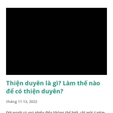
điều chỉnh môi trường sinh sống. Ngay từ lúc con người sinh
ra đã được trời ban cho một “Số mệnh”, từ trong “mệnh” đó
sẽ diễn sinh ra “vận” để chi phối cuộc sống sau này. Mệnh là
sinh ra đã có sẵn, không thuộc phạm vi khống chế của bản
thân, ví dụ như xuất thân, tướng mạo, cá tính, số lượng anh
chị em,…, đó chính là “số mệnh” tiên thiên không thể thay
đổi được, nên người xưa bình thản tiếp nhận và chấp nhận
sống chung với nó. Căn cứ vào lý luận của Tử Vi Đẩu số, Tử
Bình, Bát Tự Hà Lạc,… cuộc đời thực tế của con người là được
...
Thiện duyên là gì? Làm thế nào
để có thiện duyên?
tháng 11 13, 2022
Đời người có quá nhiều điều không thể biết, chỉ một ý niệm