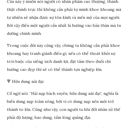
Câu này ý muốn nói người có nhân phẩm cao thượng, thành
thật chính trực thì không cần phải tự mình khoe khoang mà
tự nhiên sẽ nhận được sự tôn kính và mến mộ của mọi người.
Bởi vậy điều một người cần nhất là hướng vào bản thân mà tu
dưỡng chính mình.
Trong cuộc đời này cũng vậy, chúng ta không cần phải khoe
khoang hay tranh giành điều gì, nếu có thể thoát khỏi sự
trói buộc của xiềng xích danh lợi, đặt tâm theo đuổi chí
hướng cao đẹp thì sẽ có thể thành tựu nghiệp lớn.
🔻 Hữu dung nãi đại
Cổ ngữ nói: “Hải nạp bách xuyên, hữu dung nãi đại”, nghĩa là
biển dung nạp trăm sông, bởi vì có dung nạp nên mới trở
thành to lớn. Cũng như vậy, con người ta khi đối nhân xử thế
phải độ lượng, bao dung, tấm lòng quảng đại.