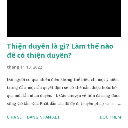
đổi được, nên người xưa bình thản tiếp nhận và chấp nhận
sống chung với nó. Căn cứ vào lý luận của Tử Vi Đẩu số, Tử
Bình, Bát Tự Hà Lạc,… cuộc đời thực tế của con người là được
...
Thiện duyên là gì? Làm thế nào
để có thiện duyên?
tháng 11 13, 2022
Đời người có quá nhiều điều không thể biết, chỉ một ý niệm
trong đầu, một lần quyết định sẽ có thể nắm được hoặc bỏ
qua một lần nhân duyên. 1. Câu chuyện về hòn đá sang được
sông Có lần, Đức Phật dẫn các đồ đệ đi truyền pháp và hóa
duyên, vừa tới một bờ sông lớn, nước chạy cuồn cuộn, Đức
CHIA SẺ
ĐĂNG NHẬN XÉT
ĐỌC THÊM
Phật hỏi các đồ đệ rằng: – Bây giờ nếu ta ném hòn đá này
xuống sông, nó sẽ chìm hay nổi đây? Các đệ tử đồng thanh