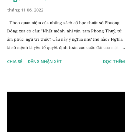
tháng 11 06, 2022
Theo quan niệm của những sách cổ học thuật số Phương
Đông xưa có câu: “Nhất mệnh, nhì vận, tam Phong Thuỷ, tứ
âm phúc, ngũ tri thức”. Câu này ý nghĩa như thế nào? Nghĩa
là số mệnh là yếu tố quyết định toàn cục cuộc đời của một
con người, tiếp đến là ảnh hưởng của thời vận, thứ ba là ảnh
CHIA SẺ
ĐĂNG NHẬN XÉT
ĐỌC THÊM
hưởng của phong thủy. Nói cách khác, số mệnh và sinh ra
gặp thời là yếu tố tiền định thuộc tiên thiên; phong thủy là
hậu thiên, được quyết định bởi hành vi của đương số và sự
điều chỉnh môi trường sinh sống. Ngay từ lúc con người sinh
ra đã được trời ban cho một “Số mệnh”, từ trong “mệnh” đó
sẽ diễn sinh ra “vận” để chi phối cuộc sống sau này. Mệnh là
sinh ra đã có sẵn, không thuộc phạm vi khống chế của bản
thân, ví dụ như xuất thân, tướng mạo, cá tính, số lượng anh
chị em,…, đó chính là “số mệnh” tiên thiên không thể thay