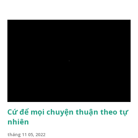
trả lời: – Thưa Đức Thế Tôn, hòn đá sẽ chìm ạ. Đức Phật cho
hay: – Vậy là hòn đá này không có thiện duyên rồi. Đệ tử của
Ngài càng tò mò vì sao Đức Phật lại nhắc chuyện thiện
duyên với một hòn đá vô tri bên sông. Lúc này Ngài tiếp lời:
– Vậy các con hãy cho ta biết vì sao khối đá tảng rộng ba
thước vuông, đặt trên nước mà không bị chìm, không bị dính
một giọt nước nào mà lại còn có thể đi qua sông? Các đệ tử
trầm ngâm suy nghĩ hồi lâu nhưng không ai nói ra được
nguyên nhân vì sao cả. Cuối cùng, Đức Phật bèn giải thích: –
Chuyện này xem ra rất đơn giản. Tảng đá ấy có thiện duyên
nên mớ...
Cứ để mọi chuyện thuận theo tự
nhiên
tháng 11 05, 2022