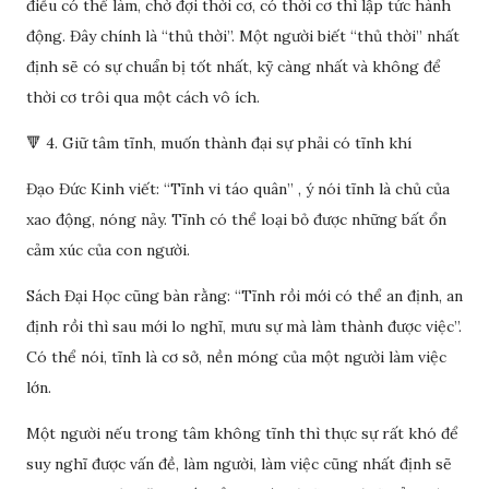
điều có thể làm, chờ đợi thời cơ, có thời cơ thì lập tức hành
động. Đây chính là “thủ thời”. Một người biết “thủ thời” nhất
định sẽ có sự chuẩn bị tốt nhất, kỹ càng nhất và không để
thời cơ trôi qua một cách vô ích.
🔻 4. Giữ tâm tĩnh, muốn thành đại sự phải có tĩnh khí
Đạo Đức Kinh viết: “Tĩnh vi táo quân” , ý nói tĩnh là chủ của
xao động, nóng nảy. Tĩnh có thể loại bỏ được những bất ổn
cảm xúc của con người.
Sách Đại Học cũng bàn rằng: “Tĩnh rồi mới có thể an định, an
định rồi thì sau mới lo nghĩ, mưu sự mà làm thành được việc”.
Có thể nói, tĩnh là cơ sở, nền móng của một người làm việc
lớn.
Một người nếu trong tâm không tĩnh thì thực sự rất khó để
suy nghĩ được vấn đề, làm người, làm việc cũng nhất định sẽ