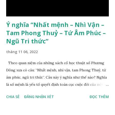
Ý nghĩa “Nhất mệnh – Nhì Vận –
Tam Phong Thuỷ – Tứ Âm Phúc –
Ngũ Tri thức”
tháng 11 06, 2022
Theo quan niệm của những sách cổ học thuật số Phương
Đông xưa có câu: “Nhất mệnh, nhì vận, tam Phong Thuỷ, tứ
âm phúc, ngũ tri thức”. Câu này ý nghĩa như thế nào? Nghĩa
là số mệnh là yếu tố quyết định toàn cục cuộc đời của một
con người, tiếp đến là ảnh hưởng của thời vận, thứ ba là ảnh
CHIA SẺ
ĐĂNG NHẬN XÉT
ĐỌC THÊM
hưởng của phong thủy. Nói cách khác, số mệnh và sinh ra
gặp thời là yếu tố tiền định thuộc tiên thiên; phong thủy là
hậu thiên, được quyết định bởi hành vi của đương số và sự