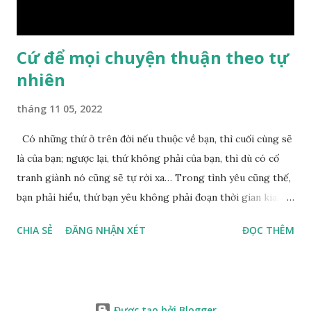
nên mớ...
Cứ để mọi chuyện thuận theo tự
nhiên
tháng 11 05, 2022
Có những thứ ở trên đời nếu thuộc về bạn, thì cuối cùng sẽ
là của bạn; ngược lại, thứ không phải của bạn, thì dù có cố
tranh giành nó cũng sẽ tự rời xa… Trong tình yêu cũng thế,
bạn phải hiểu, thứ bạn yêu không phải đoạn thời gian kia,
không phải người ấy khiến bạn nhớ mãi không quên, cũng
CHIA SẺ
ĐĂNG NHẬN XÉT
ĐỌC THÊM
không phải yêu cái khoảng thời gian đã từng trải qua, bạn
yêu chỉ là cái phần non trẻ nhưng vẫn chấp mê bất ngộ của
chính mình. Hãy học cách bình thản với đời, thuận theo tự
nhiên chính là một loại phúc. Mặc kệ mọi người trên thế giới
Được tạo bởi Blogger