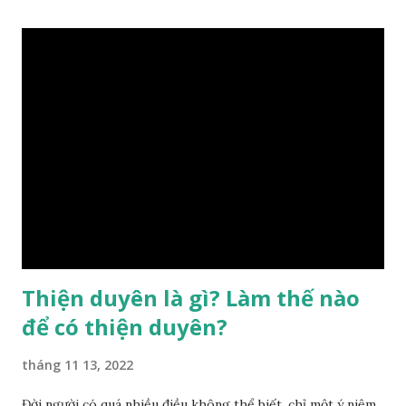
điều chỉnh môi trường sinh sống. Ngay từ lúc con người sinh
ra đã được trời ban cho một “Số mệnh”, từ trong “mệnh” đó
sẽ diễn sinh ra “vận” để chi phối cuộc sống sau này. Mệnh là
sinh ra đã có sẵn, không thuộc phạm vi khống chế của bản
thân, ví dụ như xuất thân, tướng mạo, cá tính, số lượng anh
chị em,…, đó chính là “số mệnh” tiên thiên không thể thay
đổi được, nên người xưa bình thản tiếp nhận và chấp nhận
sống chung với nó. Căn cứ vào lý luận của Tử Vi Đẩu số, Tử
Bình, Bát Tự Hà Lạc,… cuộc đời thực tế của con người là được
...
Thiện duyên là gì? Làm thế nào
để có thiện duyên?
tháng 11 13, 2022
Đời người có quá nhiều điều không thể biết, chỉ một ý niệm