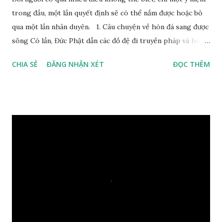
trong đầu, một lần quyết định sẽ có thể nắm được hoặc bỏ
qua một lần nhân duyên. 1. Câu chuyện về hòn đá sang được
sông Có lần, Đức Phật dẫn các đồ đệ đi truyền pháp và hóa
duyên, vừa tới một bờ sông lớn, nước chạy cuồn cuộn, Đức
CHIA SẺ
ĐĂNG NHẬN XÉT
ĐỌC THÊM
Phật hỏi các đồ đệ rằng: – Bây giờ nếu ta ném hòn đá này
xuống sông, nó sẽ chìm hay nổi đây? Các đệ tử đồng thanh
trả lời: – Thưa Đức Thế Tôn, hòn đá sẽ chìm ạ. Đức Phật cho
hay: – Vậy là hòn đá này không có thiện duyên rồi. Đệ tử của
Ngài càng tò mò vì sao Đức Phật lại nhắc chuyện thiện
duyên với một hòn đá vô tri bên sông. Lúc này Ngài tiếp lời:
– Vậy các con hãy cho ta biết vì sao khối đá tảng rộng ba
thước vuông, đặt trên nước mà không bị chìm, không bị dính
một giọt nước nào mà lại còn có thể đi qua sông? Các đệ tử
trầm ngâm suy nghĩ hồi lâu nhưng không ai nói ra được
nguyên nhân vì sao cả. Cuối cùng, Đức Phật bèn giải thích: –
Chuyện này xem ra rất đơn giản. Tảng đá ấy có thiện duyên