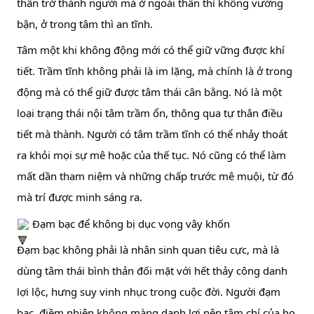
thân trở thành người mà ở ngoài thân thì không vướng 
bận, ở trong tâm thì an tĩnh.
Tâm một khi không động mới có thể giữ vững được khí 
tiết. Trầm tĩnh không phải là im lặng, mà chính là ở trong 
động mà có thể giữ được tâm thái cân bằng. Nó là một 
loại trạng thái nội tâm trầm ổn, thông qua tự thân điều 
tiết mà thành. Người có tâm trầm tĩnh có thể nhảy thoát 
ra khỏi mọi sự mê hoặc của thế tục. Nó cũng có thể làm 
mất dần tham niệm và những chấp trước mê muội, từ đó 
mà trí được minh sáng ra.
 Đạm bạc để không bị dục vọng vây khốn
Đạm bạc không phải là nhân sinh quan tiêu cực, mà là 
dùng tâm thái bình thản đối mặt với hết thảy công danh 
lợi lộc, hưng suy vinh nhục trong cuộc đời. Người đạm 
bạc, điềm nhiên không màng danh lợi nên tâm chí của họ 