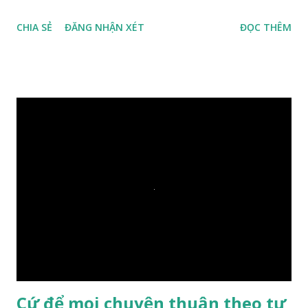
duyên, vừa tới một bờ sông lớn, nước chạy cuồn cuộn, Đức
CHIA SẺ
ĐĂNG NHẬN XÉT
ĐỌC THÊM
Phật hỏi các đồ đệ rằng: – Bây giờ nếu ta ném hòn đá này
xuống sông, nó sẽ chìm hay nổi đây? Các đệ tử đồng thanh
trả lời: – Thưa Đức Thế Tôn, hòn đá sẽ chìm ạ. Đức Phật cho
hay: – Vậy là hòn đá này không có thiện duyên rồi. Đệ tử của
Ngài càng tò mò vì sao Đức Phật lại nhắc chuyện thiện
duyên với một hòn đá vô tri bên sông. Lúc này Ngài tiếp lời:
– Vậy các con hãy cho ta biết vì sao khối đá tảng rộng ba
thước vuông, đặt trên nước mà không bị chìm, không bị dính
một giọt nước nào mà lại còn có thể đi qua sông? Các đệ tử
trầm ngâm suy nghĩ hồi lâu nhưng không ai nói ra được
nguyên nhân vì sao cả. Cuối cùng, Đức Phật bèn giải thích: –
Chuyện này xem ra rất đơn giản. Tảng đá ấy có thiện duyên
nên mớ...
Cứ để mọi chuyện thuận theo tự