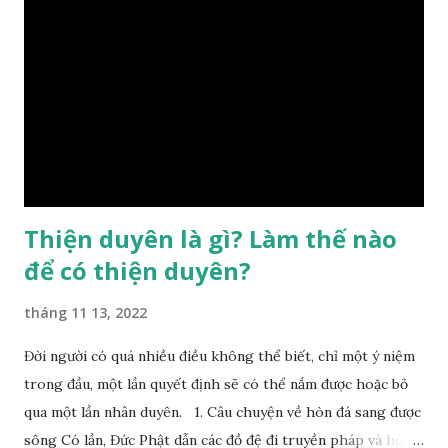
sinh ra đã có sẵn, không thuộc phạm vi khống chế của bản
thân, ví dụ như xuất thân, tướng mạo, cá tính, số lượng anh
chị em,…, đó chính là “số mệnh” tiên thiên không thể thay
đổi được, nên người xưa bình thản tiếp nhận và chấp nhận
sống chung với nó. Căn cứ vào lý luận của Tử Vi Đẩu số, Tử
Bình, Bát Tự Hà Lạc,… cuộc đời thực tế của con người là được
...
Thiện duyên là gì? Làm thế nào
để có thiện duyên?
tháng 11 13, 2022
Đời người có quá nhiều điều không thể biết, chỉ một ý niệm
trong đầu, một lần quyết định sẽ có thể nắm được hoặc bỏ
qua một lần nhân duyên. 1. Câu chuyện về hòn đá sang được
sông Có lần, Đức Phật dẫn các đồ đệ đi truyền pháp và hóa