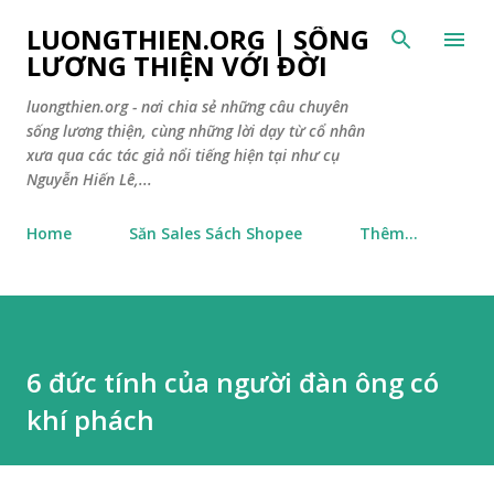
Chuyển đến nội dung chính
LUONGTHIEN.ORG | SỐNG
LƯƠNG THIỆN VỚI ĐỜI
luongthien.org - nơi chia sẻ những câu chuyên
sống lương thiện, cùng những lời dạy từ cổ nhân
xưa qua các tác giả nổi tiếng hiện tại như cụ
Nguyễn Hiến Lê,...
Home
Săn Sales Sách Shopee
Thêm…
6 đức tính của người đàn ông có
khí phách