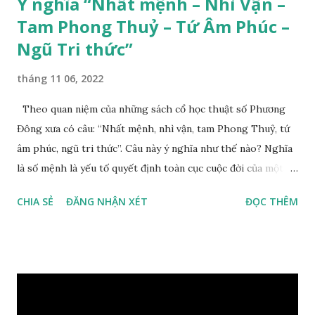
Ý nghĩa “Nhất mệnh – Nhì Vận –
Tam Phong Thuỷ – Tứ Âm Phúc –
Ngũ Tri thức”
tháng 11 06, 2022
Theo quan niệm của những sách cổ học thuật số Phương
Đông xưa có câu: “Nhất mệnh, nhì vận, tam Phong Thuỷ, tứ
âm phúc, ngũ tri thức”. Câu này ý nghĩa như thế nào? Nghĩa
là số mệnh là yếu tố quyết định toàn cục cuộc đời của một
con người, tiếp đến là ảnh hưởng của thời vận, thứ ba là ảnh
CHIA SẺ
ĐĂNG NHẬN XÉT
ĐỌC THÊM
hưởng của phong thủy. Nói cách khác, số mệnh và sinh ra
gặp thời là yếu tố tiền định thuộc tiên thiên; phong thủy là
hậu thiên, được quyết định bởi hành vi của đương số và sự
điều chỉnh môi trường sinh sống. Ngay từ lúc con người sinh
ra đã được trời ban cho một “Số mệnh”, từ trong “mệnh” đó
sẽ diễn sinh ra “vận” để chi phối cuộc sống sau này. Mệnh là