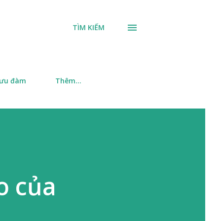
TÌM KIẾM
 ưu đàm
Thêm…
o của