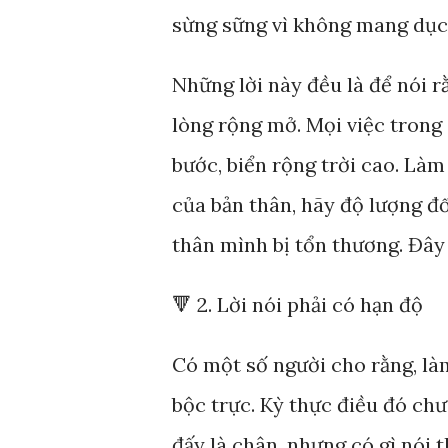
sừng sững vì không mang dục 
Những lời này đều là để nói r
lòng rộng mở. Mọi việc trong 
bước, biển rộng trời cao. Là
của bản thân, hãy độ lượng đố
thân mình bị tổn thương. Đây 
🔻 2. Lời nói phải có hạn độ
Có một số người cho rằng, làm
bộc trực. Kỳ thực điều đó ch
đấy là chân, nhưng có gì nói th