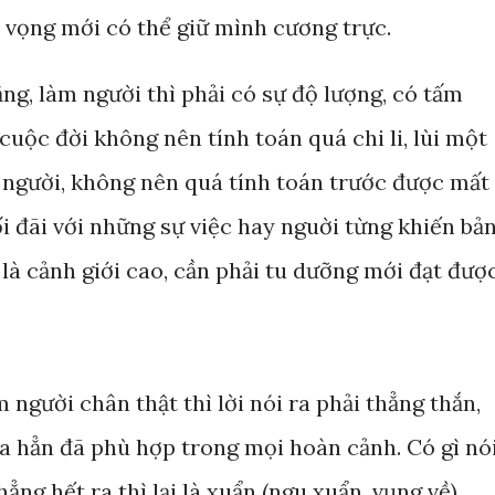
vọng mới có thể giữ mình cương trực.
ằng, làm người thì phải có sự độ lượng, có tấm
cuộc đời không nên tính toán quá chi li, lùi một
m người, không nên quá tính toán trước được mất
i đãi với những sự việc hay nguời từng khiến bả
là cảnh giới cao, cần phải tu dưỡng mới đạt được
 người chân thật thì lời nói ra phải thẳng thắn,
ưa hẳn đã phù hợp trong mọi hoàn cảnh. Có gì nó
ẳng hết ra thì lại là xuẩn (ngu xuẩn, vụng về).