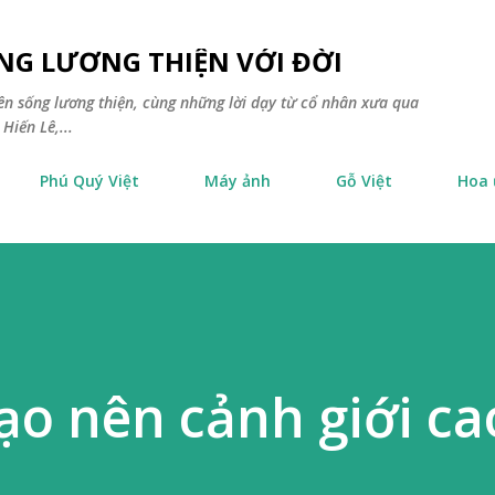
Chuyển đến nội dung chính
NG LƯƠNG THIỆN VỚI ĐỜI
yên sống lương thiện, cùng những lời dạy từ cổ nhân xưa qua
Hiến Lê,...
Phú Quý Việt
Máy ảnh
Gỗ Việt
Hoa
tạo nên cảnh giới ca