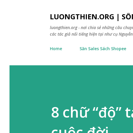
LUONGTHIEN.ORG | SỐ
luongthien.org - nơi chia sẻ những câu chu
các tác giả nổi tiếng hiện tại như cụ Nguyễn 
Home
Săn Sales Sách Shopee
8 chữ “độ” 
cuộc đời