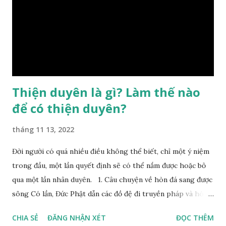
chị em,…, đó chính là “số mệnh” tiên thiên không thể thay
đổi được, nên người xưa bình thản tiếp nhận và chấp nhận
sống chung với nó. Căn cứ vào lý luận của Tử Vi Đẩu số, Tử
Bình, Bát Tự Hà Lạc,… cuộc đời thực tế của con người là được
...
Thiện duyên là gì? Làm thế nào
để có thiện duyên?
tháng 11 13, 2022
Đời người có quá nhiều điều không thể biết, chỉ một ý niệm
trong đầu, một lần quyết định sẽ có thể nắm được hoặc bỏ
qua một lần nhân duyên. 1. Câu chuyện về hòn đá sang được
sông Có lần, Đức Phật dẫn các đồ đệ đi truyền pháp và hóa
duyên, vừa tới một bờ sông lớn, nước chạy cuồn cuộn, Đức
CHIA SẺ
ĐĂNG NHẬN XÉT
ĐỌC THÊM
Phật hỏi các đồ đệ rằng: – Bây giờ nếu ta ném hòn đá này