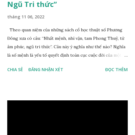
Ngũ Tri thức”
tháng 11 06, 2022
Theo quan niệm của những sách cổ học thuật số Phương
Đông xưa có câu: “Nhất mệnh, nhì vận, tam Phong Thuỷ, tứ
âm phúc, ngũ tri thức”. Câu này ý nghĩa như thế nào? Nghĩa
là số mệnh là yếu tố quyết định toàn cục cuộc đời của một
con người, tiếp đến là ảnh hưởng của thời vận, thứ ba là ảnh
CHIA SẺ
ĐĂNG NHẬN XÉT
ĐỌC THÊM
hưởng của phong thủy. Nói cách khác, số mệnh và sinh ra
gặp thời là yếu tố tiền định thuộc tiên thiên; phong thủy là
hậu thiên, được quyết định bởi hành vi của đương số và sự
điều chỉnh môi trường sinh sống. Ngay từ lúc con người sinh
ra đã được trời ban cho một “Số mệnh”, từ trong “mệnh” đó
sẽ diễn sinh ra “vận” để chi phối cuộc sống sau này. Mệnh là
sinh ra đã có sẵn, không thuộc phạm vi khống chế của bản
thân, ví dụ như xuất thân, tướng mạo, cá tính, số lượng anh