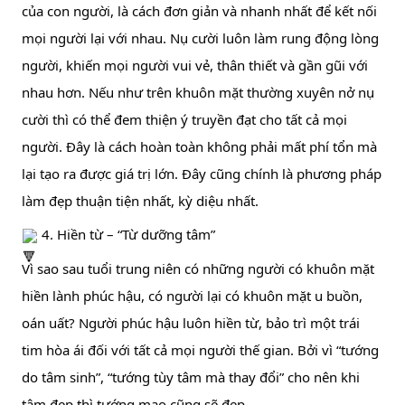
của con người, là cách đơn giản và nhanh nhất để kết nối 
mọi người lại với nhau. Nụ cười luôn làm rung động lòng 
người, khiến mọi người vui vẻ, thân thiết và gần gũi với 
nhau hơn. Nếu như trên khuôn mặt thường xuyên nở nụ 
cười thì có thể đem thiện ý truyền đạt cho tất cả mọi 
người. Đây là cách hoàn toàn không phải mất phí tổn mà 
lại tạo ra được giá trị lớn. Đây cũng chính là phương pháp 
làm đẹp thuận tiện nhất, kỳ diệu nhất.
 4. Hiền từ – “Từ dưỡng tâm”
Vì sao sau tuổi trung niên có những người có khuôn mặt 
hiền lành phúc hậu, có người lại có khuôn mặt u buồn, 
oán uất? Người phúc hậu luôn hiền từ, bảo trì một trái 
tim hòa ái đối với tất cả mọi người thế gian. Bởi vì “tướng 
do tâm sinh”, “tướng tùy tâm mà thay đổi” cho nên khi 
tâm đẹp thì tướng mạo cũng sẽ đẹp.