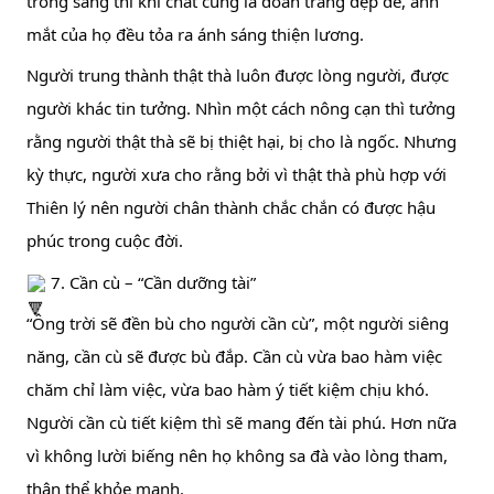
trong sáng thì khí chất cũng là đoan trang đẹp đẽ, ánh 
mắt của họ đều tỏa ra ánh sáng thiện lương.
Người trung thành thật thà luôn được lòng người, được 
người khác tin tưởng. Nhìn một cách nông cạn thì tưởng 
rằng người thật thà sẽ bị thiệt hại, bị cho là ngốc. Nhưng 
kỳ thực, người xưa cho rằng bởi vì thật thà phù hợp với 
Thiên lý nên người chân thành chắc chắn có được hậu 
phúc trong cuộc đời.
 7. Cần cù – “Cần dưỡng tài”
“Ông trời sẽ đền bù cho người cần cù”, một người siêng 
năng, cần cù sẽ được bù đắp. Cần cù vừa bao hàm việc 
chăm chỉ làm việc, vừa bao hàm ý tiết kiệm chịu khó. 
Người cần cù tiết kiệm thì sẽ mang đến tài phú. Hơn nữa 
vì không lười biếng nên họ không sa đà vào lòng tham, 
thân thể khỏe mạnh.