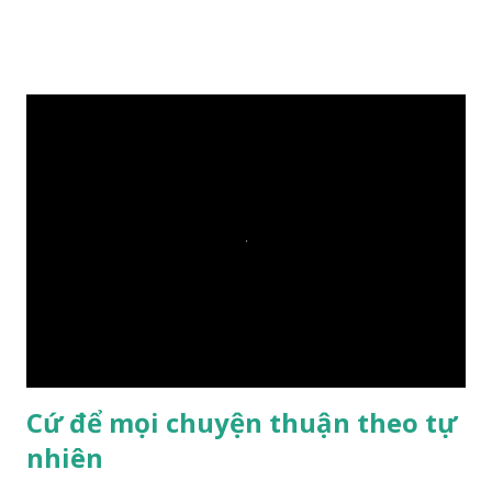
xuống sông, nó sẽ chìm hay nổi đây? Các đệ tử đồng thanh
trả lời: – Thưa Đức Thế Tôn, hòn đá sẽ chìm ạ. Đức Phật cho
hay: – Vậy là hòn đá này không có thiện duyên rồi. Đệ tử của
Ngài càng tò mò vì sao Đức Phật lại nhắc chuyện thiện
duyên với một hòn đá vô tri bên sông. Lúc này Ngài tiếp lời:
– Vậy các con hãy cho ta biết vì sao khối đá tảng rộng ba
thước vuông, đặt trên nước mà không bị chìm, không bị dính
một giọt nước nào mà lại còn có thể đi qua sông? Các đệ tử
trầm ngâm suy nghĩ hồi lâu nhưng không ai nói ra được
nguyên nhân vì sao cả. Cuối cùng, Đức Phật bèn giải thích: –
Chuyện này xem ra rất đơn giản. Tảng đá ấy có thiện duyên
nên mớ...
Cứ để mọi chuyện thuận theo tự
nhiên