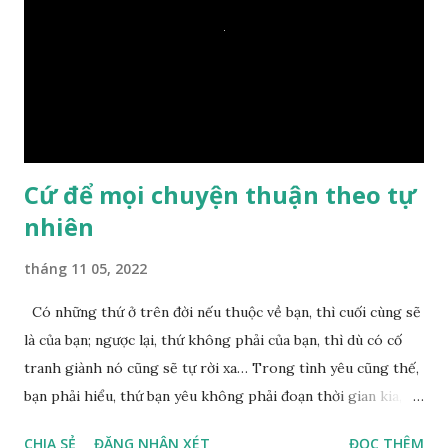
một giọt nước nào mà lại còn có thể đi qua sông? Các đệ tử
trầm ngâm suy nghĩ hồi lâu nhưng không ai nói ra được
nguyên nhân vì sao cả. Cuối cùng, Đức Phật bèn giải thích: –
Chuyện này xem ra rất đơn giản. Tảng đá ấy có thiện duyên
nên mớ...
Cứ để mọi chuyện thuận theo tự
nhiên
tháng 11 05, 2022
Có những thứ ở trên đời nếu thuộc về bạn, thì cuối cùng sẽ
là của bạn; ngược lại, thứ không phải của bạn, thì dù có cố
tranh giành nó cũng sẽ tự rời xa… Trong tình yêu cũng thế,
bạn phải hiểu, thứ bạn yêu không phải đoạn thời gian kia,
không phải người ấy khiến bạn nhớ mãi không quên, cũng
CHIA SẺ
ĐĂNG NHẬN XÉT
ĐỌC THÊM