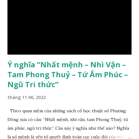
Ý nghĩa “Nhất mệnh – Nhì Vận –
Tam Phong Thuỷ – Tứ Âm Phúc –
Ngũ Tri thức”
tháng 11 06, 2022
Theo quan niệm của những sách cổ học thuật số Phương
Đông xưa có câu: “Nhất mệnh, nhì vận, tam Phong Thuỷ, tứ
âm phúc, ngũ tri thức”. Câu này ý nghĩa như thế nào? Nghĩa
là số mệnh là yếu tố quyết định toàn cục cuộc đời của một