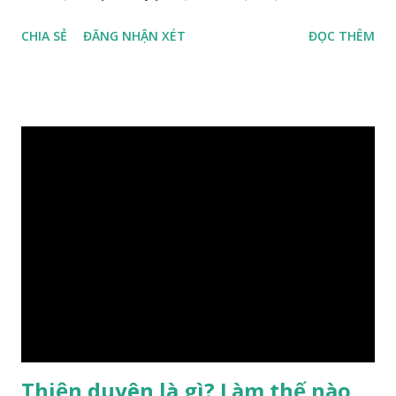
con người, tiếp đến là ảnh hưởng của thời vận, thứ ba là ảnh
CHIA SẺ
ĐĂNG NHẬN XÉT
ĐỌC THÊM
hưởng của phong thủy. Nói cách khác, số mệnh và sinh ra
gặp thời là yếu tố tiền định thuộc tiên thiên; phong thủy là
hậu thiên, được quyết định bởi hành vi của đương số và sự
điều chỉnh môi trường sinh sống. Ngay từ lúc con người sinh
ra đã được trời ban cho một “Số mệnh”, từ trong “mệnh” đó
sẽ diễn sinh ra “vận” để chi phối cuộc sống sau này. Mệnh là
sinh ra đã có sẵn, không thuộc phạm vi khống chế của bản
thân, ví dụ như xuất thân, tướng mạo, cá tính, số lượng anh
chị em,…, đó chính là “số mệnh” tiên thiên không thể thay
đổi được, nên người xưa bình thản tiếp nhận và chấp nhận
sống chung với nó. Căn cứ vào lý luận của Tử Vi Đẩu số, Tử
Bình, Bát Tự Hà Lạc,… cuộc đời thực tế của con người là được
...
Thiện duyên là gì? Làm thế nào