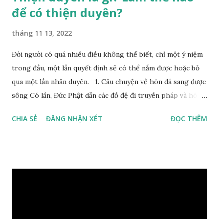
để có thiện duyên?
tháng 11 13, 2022
Đời người có quá nhiều điều không thể biết, chỉ một ý niệm
trong đầu, một lần quyết định sẽ có thể nắm được hoặc bỏ
qua một lần nhân duyên. 1. Câu chuyện về hòn đá sang được
sông Có lần, Đức Phật dẫn các đồ đệ đi truyền pháp và hóa
duyên, vừa tới một bờ sông lớn, nước chạy cuồn cuộn, Đức
CHIA SẺ
ĐĂNG NHẬN XÉT
ĐỌC THÊM
Phật hỏi các đồ đệ rằng: – Bây giờ nếu ta ném hòn đá này
xuống sông, nó sẽ chìm hay nổi đây? Các đệ tử đồng thanh
trả lời: – Thưa Đức Thế Tôn, hòn đá sẽ chìm ạ. Đức Phật cho
hay: – Vậy là hòn đá này không có thiện duyên rồi. Đệ tử của
Ngài càng tò mò vì sao Đức Phật lại nhắc chuyện thiện
duyên với một hòn đá vô tri bên sông. Lúc này Ngài tiếp lời:
– Vậy các con hãy cho ta biết vì sao khối đá tảng rộng ba
thước vuông, đặt trên nước mà không bị chìm, không bị dính