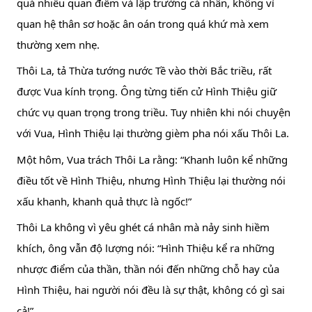
quá nhiều quan điểm và lập trường cá nhân, không vì 
quan hệ thân sơ hoặc ân oán trong quá khứ mà xem 
thường xem nhẹ.
Thôi La, tả Thừa tướng nước Tề vào thời Bắc triều, rất 
được Vua kính trọng. Ông từng tiến cử Hình Thiệu giữ 
chức vụ quan trọng trong triều. Tuy nhiên khi nói chuyện 
với Vua, Hình Thiệu lại thường gièm pha nói xấu Thôi La.
Một hôm, Vua trách Thôi La rằng: “Khanh luôn kể những 
điều tốt về Hình Thiệu, nhưng Hình Thiệu lại thường nói 
xấu khanh, khanh quả thực là ngốc!”
Thôi La không vì yêu ghét cá nhân mà nảy sinh hiềm 
khích, ông vẫn độ lượng nói: “Hình Thiệu kể ra những 
nhược điểm của thần, thần nói đến những chỗ hay của 
Hình Thiệu, hai người nói đều là sự thật, không có gì sai 
cả!”