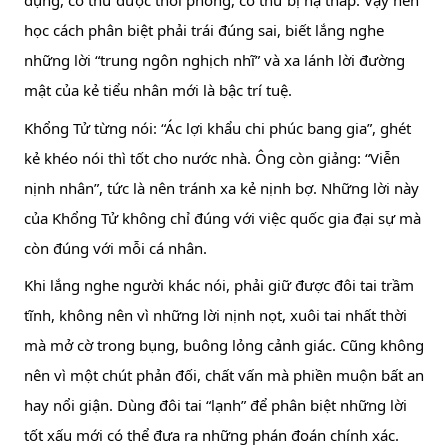
dụng, có thứ được thổi phồng, có thứ bị hạ thấp. Vậy nên 
học cách phân biệt phải trái đúng sai, biết lắng nghe 
những lời “trung ngôn nghịch nhĩ” và xa lánh lời đường 
mật của kẻ tiểu nhân mới là bậc trí tuệ.
Khổng Tử từng nói: “Ác lợi khẩu chi phúc bang gia”, ghét 
kẻ khéo nói thì tốt cho nước nhà. Ông còn giảng: “Viễn 
nịnh nhân”, tức là nên tránh xa kẻ nịnh bợ. Những lời này 
của Khổng Tử không chỉ đúng với việc quốc gia đại sự mà 
còn đúng với mỗi cá nhân.
Khi lắng nghe người khác nói, phải giữ được đôi tai trầm 
tĩnh, không nên vì những lời nịnh nọt, xuôi tai nhất thời 
mà mở cờ trong bụng, buông lỏng cảnh giác. Cũng không 
nên vì một chút phản đối, chất vấn mà phiền muộn bất an 
hay nổi giận. Dùng đôi tai “lạnh” để phân biệt những lời 
tốt xấu mới có thể đưa ra những phán đoán chính xác.