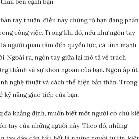
 thân bên cạnh bạn.
bàn tay thuận, điều này chứng tỏ bạn đang phấn
rong công việc. Trong khi đó, nếu như ngón tay
n là người quan tâm đến quyền lực, cá tính mạnh
. Ngoài ra, ngón tay giữa lại mô tả về trách
rưởng thành và sự khôn ngoan của bạn. Ngón áp út
ính nghệ thuật và cách thể hiện bản thân. Trong
về kỹ năng giao tiếp của bạn.
 đã khẳng định, muốn biết một người có chủ ki
ón tay của những người này. Theo đó, những
àn tay dày dặn hầu hết là những người tự tin, kiê