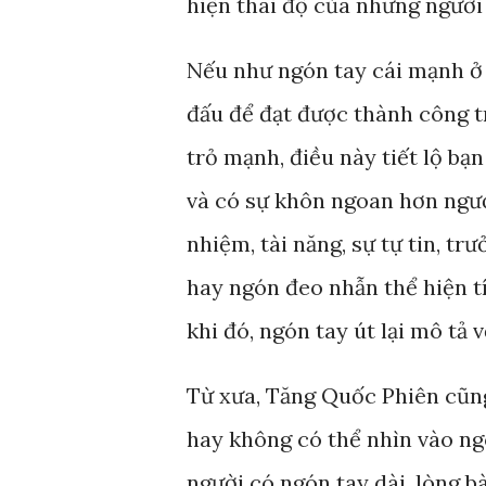
hiện thái độ của những người
Nếu như ngón tay cái mạnh ở 
đấu để đạt được thành công t
trỏ mạnh, điều này tiết lộ bạ
và có sự khôn ngoan hơn người
nhiệm, tài năng, sự tự tin, t
hay ngón đeo nhẫn thể hiện t
khi đó, ngón tay út lại mô tả 
Từ xưa, Tăng Quốc Phiên cũng
hay không có thể nhìn vào ng
người có ngón tay dài, lòng b