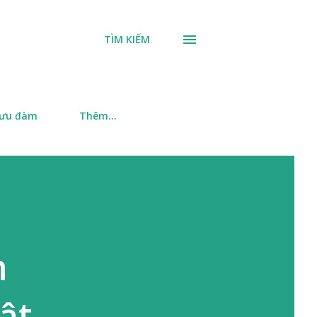
TÌM KIẾM
 ưu đàm
Thêm…
h
ật