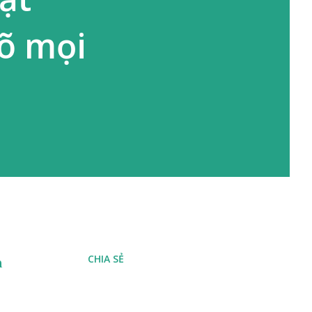
õ mọi
CHIA SẺ
m