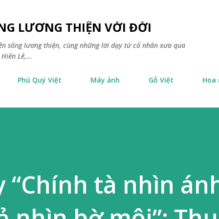
Chuyển đến nội dung chính
NG LƯƠNG THIỆN VỚI ĐỜI
yên sống lương thiện, cùng những lời dạy từ cổ nhân xưa qua
Hiến Lê,...
Phú Quý Việt
Máy ảnh
Gỗ Việt
Hoa
 “Chính tà nhìn án
iả nhìn bờ môi”: Thu