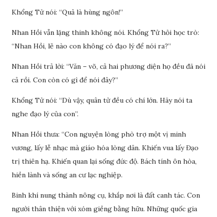
Khổng Tử nói: “Quả là hùng ngôn!”
Nhan Hồi vẫn lặng thinh không nói. Khổng Tử hỏi học trò:
“Nhan Hồi, lẽ nào con không có đạo lý để nói ra?”
Nhan Hồi trả lời: “Văn – võ, cả hai phương diện họ đều đã nói
cả rồi. Con còn có gì để nói đây?”
Khổng Tử nói: “Dù vậy, quân tử đều có chí lớn. Hãy nói ta
nghe đạo lý của con”.
Nhan Hồi thưa: “Con nguyện lòng phò trợ một vị minh
vương, lấy lễ nhạc mà giáo hóa lòng dân. Khiến vua lấy Đạo
trị thiên hạ. Khiến quan lại sống đức độ. Bách tính ôn hòa,
hiền lành và sống an cư lạc nghiệp.
Binh khí nung thành nông cụ, khắp nơi là đất canh tác. Con
người thân thiện với xóm giềng bằng hữu. Những quốc gia