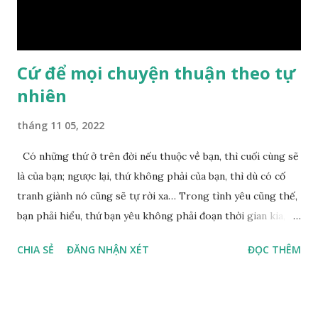
Chuyện này xem ra rất đơn giản. Tảng đá ấy có thiện duyên
nên mớ...
Cứ để mọi chuyện thuận theo tự
nhiên
tháng 11 05, 2022
Có những thứ ở trên đời nếu thuộc về bạn, thì cuối cùng sẽ
là của bạn; ngược lại, thứ không phải của bạn, thì dù có cố
tranh giành nó cũng sẽ tự rời xa… Trong tình yêu cũng thế,
bạn phải hiểu, thứ bạn yêu không phải đoạn thời gian kia,
không phải người ấy khiến bạn nhớ mãi không quên, cũng
CHIA SẺ
ĐĂNG NHẬN XÉT
ĐỌC THÊM
không phải yêu cái khoảng thời gian đã từng trải qua, bạn
yêu chỉ là cái phần non trẻ nhưng vẫn chấp mê bất ngộ của
chính mình. Hãy học cách bình thản với đời, thuận theo tự
nhiên chính là một loại phúc. Mặc kệ mọi người trên thế giới