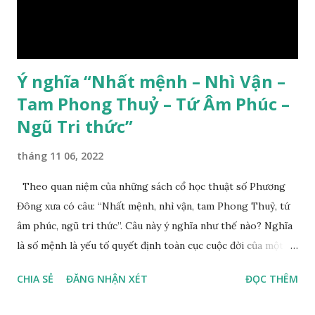
Ý nghĩa “Nhất mệnh – Nhì Vận –
Tam Phong Thuỷ – Tứ Âm Phúc –
Ngũ Tri thức”
tháng 11 06, 2022
Theo quan niệm của những sách cổ học thuật số Phương
Đông xưa có câu: “Nhất mệnh, nhì vận, tam Phong Thuỷ, tứ
âm phúc, ngũ tri thức”. Câu này ý nghĩa như thế nào? Nghĩa
là số mệnh là yếu tố quyết định toàn cục cuộc đời của một
con người, tiếp đến là ảnh hưởng của thời vận, thứ ba là ảnh
CHIA SẺ
ĐĂNG NHẬN XÉT
ĐỌC THÊM
hưởng của phong thủy. Nói cách khác, số mệnh và sinh ra
gặp thời là yếu tố tiền định thuộc tiên thiên; phong thủy là