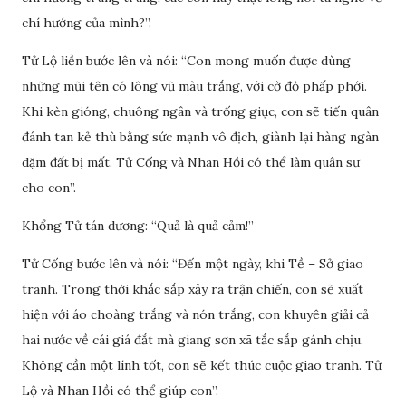
chí hướng của mình?”.
Tử Lộ liền bước lên và nói: “Con mong muốn được dùng
những mũi tên có lông vũ màu trắng, với cờ đỏ phấp phới.
Khi kèn gióng, chuông ngân và trống giục, con sẽ tiến quân
đánh tan kẻ thù bằng sức mạnh vô địch, giành lại hàng ngàn
dặm đất bị mất. Tử Cống và Nhan Hồi có thể làm quân sư
cho con”.
Khổng Tử tán dương: “Quả là quả cảm!”
Tử Cống bước lên và nói: “Đến một ngày, khi Tề – Sở giao
tranh. Trong thời khắc sắp xảy ra trận chiến, con sẽ xuất
hiện với áo choàng trắng và nón trắng, con khuyên giải cả
hai nước về cái giá đắt mà giang sơn xã tắc sắp gánh chịu.
Không cần một lính tốt, con sẽ kết thúc cuộc giao tranh. Tử
Lộ và Nhan Hồi có thể giúp con”.