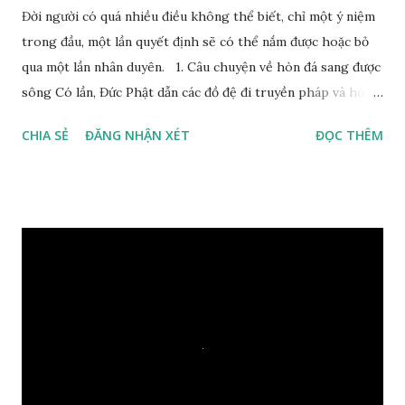
Đời người có quá nhiều điều không thể biết, chỉ một ý niệm
trong đầu, một lần quyết định sẽ có thể nắm được hoặc bỏ
qua một lần nhân duyên. 1. Câu chuyện về hòn đá sang được
sông Có lần, Đức Phật dẫn các đồ đệ đi truyền pháp và hóa
duyên, vừa tới một bờ sông lớn, nước chạy cuồn cuộn, Đức
CHIA SẺ
ĐĂNG NHẬN XÉT
ĐỌC THÊM
Phật hỏi các đồ đệ rằng: – Bây giờ nếu ta ném hòn đá này
xuống sông, nó sẽ chìm hay nổi đây? Các đệ tử đồng thanh
trả lời: – Thưa Đức Thế Tôn, hòn đá sẽ chìm ạ. Đức Phật cho
hay: – Vậy là hòn đá này không có thiện duyên rồi. Đệ tử của
Ngài càng tò mò vì sao Đức Phật lại nhắc chuyện thiện
duyên với một hòn đá vô tri bên sông. Lúc này Ngài tiếp lời:
– Vậy các con hãy cho ta biết vì sao khối đá tảng rộng ba
thước vuông, đặt trên nước mà không bị chìm, không bị dính
một giọt nước nào mà lại còn có thể đi qua sông? Các đệ tử
trầm ngâm suy nghĩ hồi lâu nhưng không ai nói ra được
nguyên nhân vì sao cả. Cuối cùng, Đức Phật bèn giải thích: –