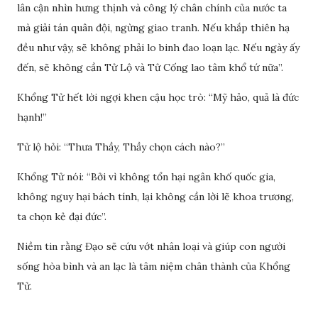
lân cận nhìn hưng thịnh và công lý chân chính của nước ta
mà giải tán quân đội, ngừng giao tranh. Nếu khắp thiên hạ
đều như vậy, sẽ không phải lo binh đao loạn lạc. Nếu ngày ấy
đến, sẽ không cần Tử Lộ và Tử Cống lao tâm khổ tứ nữa”.
Khổng Tử hết lời ngợi khen cậu học trò: “Mỹ hảo, quả là đức
hạnh!”
Tử lộ hỏi: “Thưa Thầy, Thầy chọn cách nào?”
Khổng Tử nói: “Bởi vì không tổn hại ngân khố quốc gia,
không nguy hại bách tính, lại không cần lời lẽ khoa trương,
ta chọn kẻ đại đức”.
Niềm tin rằng Đạo sẽ cứu vớt nhân loại và giúp con người
sống hòa bình và an lạc là tâm niệm chân thành của Khổng
Tử.