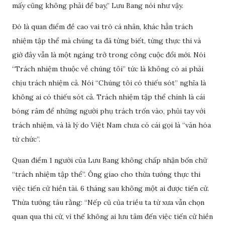
mấy cũng không phải để bay,” Lưu Bang nói như vậy.
Đó là quan điểm đề cao vai trò cá nhân, khác hẳn trách
nhiệm tập thể mà chúng ta đã từng biết, từng thực thi và
giờ đây vẫn là một ngáng trở trong công cuộc đổi mới. Nói
“Trách nhiệm thuộc về chúng tôi” tức là không có ai phải
chịu trách nhiệm cả. Nói “Chúng tôi có thiếu sót” nghĩa là
không ai có thiếu sót cả. Trách nhiệm tập thể chính là cái
bóng râm để những người phụ trách trốn vào, phủi tay với
trách nhiệm, và là lý do Việt Nam chưa có cái gọi là “văn hóa
từ chức”.
Quan điểm 1 người của Lưu Bang không chấp nhận bốn chữ
“trách nhiệm tập thể”. Ông giao cho thừa tướng thực thi
việc tiến cử hiền tài. 6 tháng sau không một ai được tiến cử.
Thừa tướng tâu rằng: “Nếp cũ của triều ta từ xưa vẫn chọn
quan qua thi cử, vì thế không ai lưu tâm đến việc tiến cử hiền