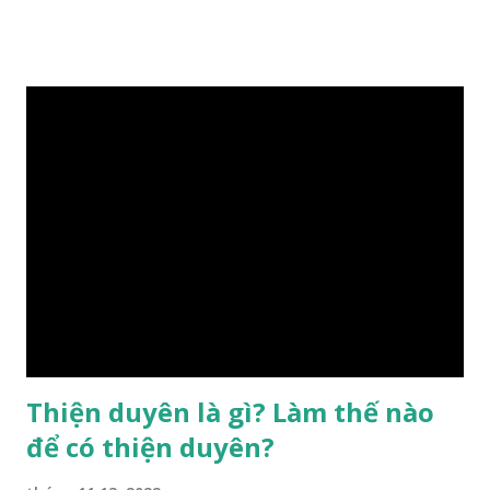
gặp thời là yếu tố tiền định thuộc tiên thiên; phong thủy là
hậu thiên, được quyết định bởi hành vi của đương số và sự
điều chỉnh môi trường sinh sống. Ngay từ lúc con người sinh
ra đã được trời ban cho một “Số mệnh”, từ trong “mệnh” đó
sẽ diễn sinh ra “vận” để chi phối cuộc sống sau này. Mệnh là
sinh ra đã có sẵn, không thuộc phạm vi khống chế của bản
thân, ví dụ như xuất thân, tướng mạo, cá tính, số lượng anh
chị em,…, đó chính là “số mệnh” tiên thiên không thể thay
đổi được, nên người xưa bình thản tiếp nhận và chấp nhận
sống chung với nó. Căn cứ vào lý luận của Tử Vi Đẩu số, Tử
Bình, Bát Tự Hà Lạc,… cuộc đời thực tế của con người là được
...
Thiện duyên là gì? Làm thế nào
để có thiện duyên?