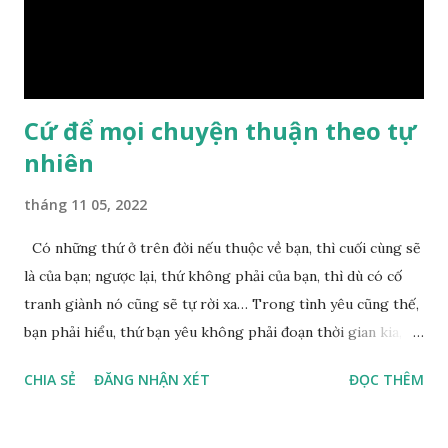
nguyên nhân vì sao cả. Cuối cùng, Đức Phật bèn giải thích: –
Chuyện này xem ra rất đơn giản. Tảng đá ấy có thiện duyên
nên mớ...
Cứ để mọi chuyện thuận theo tự
nhiên
tháng 11 05, 2022
Có những thứ ở trên đời nếu thuộc về bạn, thì cuối cùng sẽ
là của bạn; ngược lại, thứ không phải của bạn, thì dù có cố
tranh giành nó cũng sẽ tự rời xa… Trong tình yêu cũng thế,
bạn phải hiểu, thứ bạn yêu không phải đoạn thời gian kia,
không phải người ấy khiến bạn nhớ mãi không quên, cũng
CHIA SẺ
ĐĂNG NHẬN XÉT
ĐỌC THÊM
không phải yêu cái khoảng thời gian đã từng trải qua, bạn
yêu chỉ là cái phần non trẻ nhưng vẫn chấp mê bất ngộ của
chính mình. Hãy học cách bình thản với đời, thuận theo tự