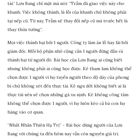
tài.” Lưu Bang chỉ mặt mà nói: “Trẫm đã giao việc này cho
khanh. Việc không thành, là lỗi của khanh chứ không phải
tại nếp cũ. Từ nay, Trẫm sẽ thay đổi nếp cũ mà trước hết là
thay thừa tướng”.
Mọi việc thành bại bởi 1 người. Công ty làm ăn lỗ hay lãi bởi
giám đốc. Mỗi bộ phận nhỏ cũng cần 1 người đứng đầu và
thành bại từ người đó. Bài học của Lưu Bang ai cũng biết
nhưng không phải ai cũng học được. Kẻ tham lam không thể
chọn được 1 người vì họ tuyển người theo độ dày của phong
bì chứ không xét đến thực tài. Kẻ ngu dốt không biết ai là
thực tài nên sẽ chọn những gã xu nịnh. Kẻ không công tâm
không thể chọn được 1 người, vì họ luôn kéo cả bà con họ
hàng vào cơ quan.
“Nhất Nhân Thiên Hạ Trị” - Bài học dùng người của Lưu
Bang với chúng ta đến hôm nay vẫn còn nguyên giá trị.