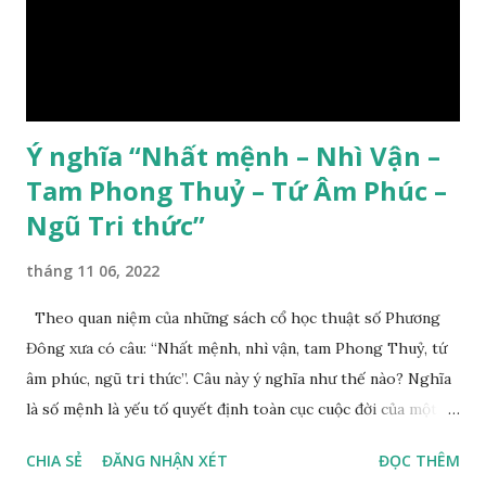
Ý nghĩa “Nhất mệnh – Nhì Vận –
Tam Phong Thuỷ – Tứ Âm Phúc –
Ngũ Tri thức”
tháng 11 06, 2022
Theo quan niệm của những sách cổ học thuật số Phương
Đông xưa có câu: “Nhất mệnh, nhì vận, tam Phong Thuỷ, tứ
âm phúc, ngũ tri thức”. Câu này ý nghĩa như thế nào? Nghĩa
là số mệnh là yếu tố quyết định toàn cục cuộc đời của một
con người, tiếp đến là ảnh hưởng của thời vận, thứ ba là ảnh
CHIA SẺ
ĐĂNG NHẬN XÉT
ĐỌC THÊM
hưởng của phong thủy. Nói cách khác, số mệnh và sinh ra