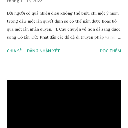
tháng 11 13, 2022
Đời người có quá nhiều điều không thể biết, chỉ một ý niệm
trong đầu, một lần quyết định sẽ có thể nắm được hoặc bỏ
qua một lần nhân duyên. 1. Câu chuyện về hòn đá sang được
sông Có lần, Đức Phật dẫn các đồ đệ đi truyền pháp và hóa
duyên, vừa tới một bờ sông lớn, nước chạy cuồn cuộn, Đức
CHIA SẺ
ĐĂNG NHẬN XÉT
ĐỌC THÊM
Phật hỏi các đồ đệ rằng: – Bây giờ nếu ta ném hòn đá này
xuống sông, nó sẽ chìm hay nổi đây? Các đệ tử đồng thanh
trả lời: – Thưa Đức Thế Tôn, hòn đá sẽ chìm ạ. Đức Phật cho
hay: – Vậy là hòn đá này không có thiện duyên rồi. Đệ tử của
Ngài càng tò mò vì sao Đức Phật lại nhắc chuyện thiện
duyên với một hòn đá vô tri bên sông. Lúc này Ngài tiếp lời:
– Vậy các con hãy cho ta biết vì sao khối đá tảng rộng ba
thước vuông, đặt trên nước mà không bị chìm, không bị dính
một giọt nước nào mà lại còn có thể đi qua sông? Các đệ tử
trầm ngâm suy nghĩ hồi lâu nhưng không ai nói ra được