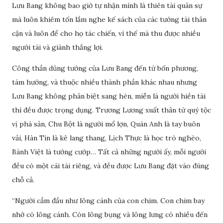
Lưu Bang không bao giờ tự nhận mình là thiên tài quân sự
mà luôn khiêm tốn lắm nghe kế sách của các tướng tài thân
cận và luôn để cho họ tác chiến, vì thế mà thu được nhiều
người tài và giành thắng lợi.
Công thần dũng tướng của Lưu Bang đến từ bốn phương,
tám hướng, và thuộc nhiều thành phần khác nhau nhưng
Lưu Bang không phân biệt sang hèn, miễn là người hiền tài
thì đều được trọng dụng. Trương Lương xuất thân từ quý tộc
vị phá sản, Chu Bột là người mổ lợn, Quán Anh là tay buôn
vải, Hàn Tín là kẻ lang thang, Lịch Thực là học trò nghèo,
Bành Việt là tướng cướp… Tất cả những người ấy, mỗi người
đều có một cái tài riêng, và đều được Lưu Bang đặt vào đúng
chỗ cả.
“Người cầm đầu như lông cánh của con chim. Con chim bay
nhờ có lông cánh. Còn lông bụng và lông lưng có nhiều đến