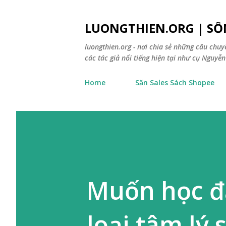
LUONGTHIEN.ORG | SỐ
luongthien.org - nơi chia sẻ những câu chu
các tác giả nổi tiếng hiện tại như cụ Nguyễn 
Home
Săn Sales Sách Shopee
Muốn học đạ
loại tâm lý 