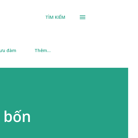
TÌM KIẾM
 ưu đàm
Thêm…
, bốn