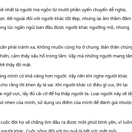
 nề nhất là người mà ngôn từ mười phần uyển chuyển dễ nghe, 
ợc. Bề ngoài đối với người khác tốt đẹp, nhưng lại âm thầm đâm 
trong lúc ngắn ngủi ban đầu được người khác ngưỡng mộ, nhưng 
y cần phải tránh xa, không muốn cùng họ ở chung. Bản thân chúng
ự nhiên, cảm thấy xấu hổ trong tâm. Vậy mà những người mang tâm
 hề thấy đỏ mặt.
rằng mình có khả năng hơn người. Vậy nên khi nghe người khác 
o rằng lời khen ấy là sai. Khi người khác có điều gì vui, thì lại 
i ngờ vực, lấy đủ cái cớ để hạ thấp người ta. Loại người này sẽ lấy
hỏ nhen của mình, sử dụng ưu điểm của mình để đánh giá nhược 
 cuộc đời họ sẽ chẳng tìm đâu ra được một phút bình yên, vì luôn 
 người khác. Cuộc sống đối với họ quả là hết sức mệt mỏi.