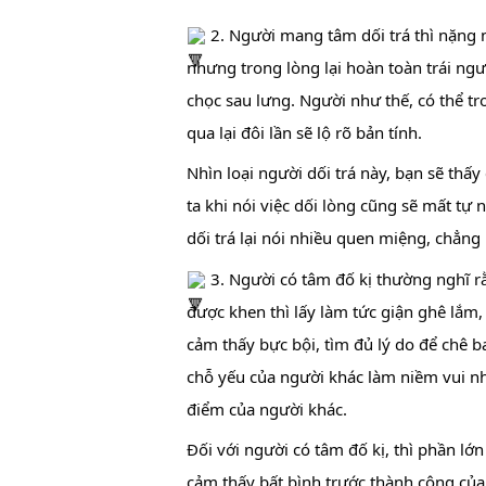
 2. Người mang tâm dối trá thì nặng
nhưng trong lòng lại hoàn toàn trái ngư
chọc sau lưng. Người như thế, có thể 
qua lại đôi lần sẽ lộ rõ bản tính.
Nhìn loại người dối trá này, bạn sẽ thấ
ta khi nói việc dối lòng cũng sẽ mất t
dối trá lại nói nhiều quen miệng, chẳng
 3. Người có tâm đố kị thường nghĩ 
được khen thì lấy làm tức giận ghê lắm, ch
cảm thấy bực bội, tìm đủ lý do để chê ba
chỗ yếu của người khác làm niềm vui n
điểm của người khác.
Đối với người có tâm đố kị, thì phần lớn
cảm thấy bất bình trước thành công của