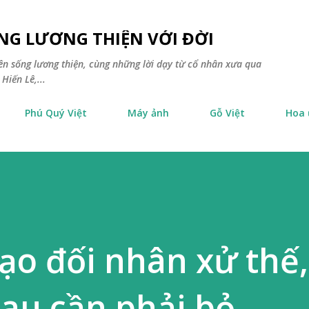
Chuyển đến nội dung chính
NG LƯƠNG THIỆN VỚI ĐỜI
yên sống lương thiện, cùng những lời dạy từ cổ nhân xưa qua
Hiến Lê,...
Phú Quý Việt
Máy ảnh
Gỗ Việt
Hoa
o đối nhân xử thế
sau cần phải bỏ