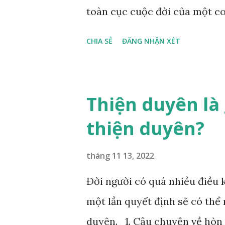
toàn cục cuộc đời của một co
vận, thứ ba là ảnh hưởng của
CHIA SẺ
ĐĂNG NHẬN XÉT
sinh ra gặp thời là yếu tố tiề
thiên, được quyết định bởi hà
trường sinh sống. Ngay từ lúc
Thiện duyên là 
một “Số mệnh”, từ trong “mệnh
thiện duyên?
cuộc sống sau này. Mệnh là s
khống chế của bản thân, ví dụ
tháng 11 13, 2022
lượng anh chị em,…, đó chính 
Đời người có quá nhiều điều k
đổi được, nên người xưa bình
một lần quyết định sẽ có thể
với nó. Căn cứ vào lý luận củ
duyên. 1. Câu chuyện về hòn 