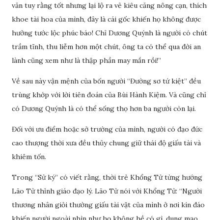
văn tuy rằng tốt nhưng lại lộ ra vẻ kiêu căng nông cạn, thích
khoe tài hoa của mình, đây là cái gốc khiến họ không được
hưởng tước lộc phúc báo! Chỉ Dương Quýnh là người có chút
trầm tĩnh, thu liễm hơn một chút, ông ta có thể qua đời an
lành cũng xem như là thập phần may mắn rồi!”
Về sau này vận mệnh của bốn người “Đường sơ tứ kiệt” đều
trùng khớp với lời tiên đoán của Bùi Hành Kiệm. Và cũng chỉ
có Dương Quýnh là có thể sống thọ hơn ba người còn lại.
Đối với ưu điểm hoặc sở trường của mình, người có đạo đức
cao thượng thời xưa đều thủy chung giữ thái độ giấu tài và
khiêm tốn.
Trong “Sử ký” có viết rằng, thời trẻ Khổng Tử từng hướng
Lão Tử thỉnh giáo đạo lý. Lão Tử nói với Khổng Tử: “Người
thương nhân giỏi thường giấu tài vật của mình ở nơi kín đáo
khiến người ngoài nhìn như họ không hề có gì, dung mạo