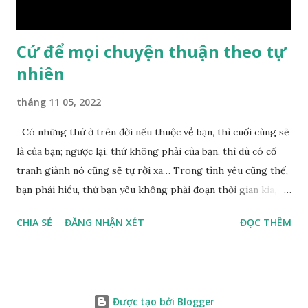
nên mớ...
Cứ để mọi chuyện thuận theo tự
nhiên
tháng 11 05, 2022
Có những thứ ở trên đời nếu thuộc về bạn, thì cuối cùng sẽ
là của bạn; ngược lại, thứ không phải của bạn, thì dù có cố
tranh giành nó cũng sẽ tự rời xa… Trong tình yêu cũng thế,
bạn phải hiểu, thứ bạn yêu không phải đoạn thời gian kia,
không phải người ấy khiến bạn nhớ mãi không quên, cũng
CHIA SẺ
ĐĂNG NHẬN XÉT
ĐỌC THÊM
không phải yêu cái khoảng thời gian đã từng trải qua, bạn
yêu chỉ là cái phần non trẻ nhưng vẫn chấp mê bất ngộ của
chính mình. Hãy học cách bình thản với đời, thuận theo tự
nhiên chính là một loại phúc. Mặc kệ mọi người trên thế giới
Được tạo bởi Blogger
nói gì, ta đều nhận thức việc làm của bản thân mình mới là