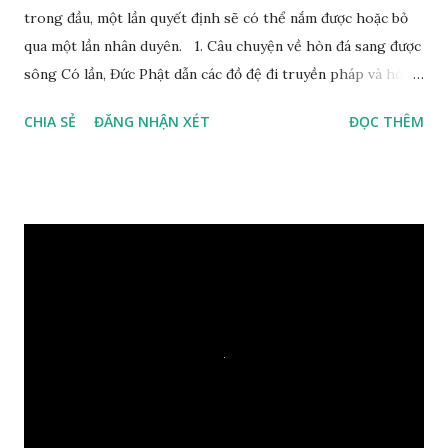
trong đầu, một lần quyết định sẽ có thể nắm được hoặc bỏ
qua một lần nhân duyên. 1. Câu chuyện về hòn đá sang được
sông Có lần, Đức Phật dẫn các đồ đệ đi truyền pháp và hóa
duyên, vừa tới một bờ sông lớn, nước chạy cuồn cuộn, Đức
CHIA SẺ
ĐĂNG NHẬN XÉT
ĐỌC THÊM
Phật hỏi các đồ đệ rằng: – Bây giờ nếu ta ném hòn đá này
xuống sông, nó sẽ chìm hay nổi đây? Các đệ tử đồng thanh
trả lời: – Thưa Đức Thế Tôn, hòn đá sẽ chìm ạ. Đức Phật cho
hay: – Vậy là hòn đá này không có thiện duyên rồi. Đệ tử của
Ngài càng tò mò vì sao Đức Phật lại nhắc chuyện thiện
duyên với một hòn đá vô tri bên sông. Lúc này Ngài tiếp lời:
– Vậy các con hãy cho ta biết vì sao khối đá tảng rộng ba
thước vuông, đặt trên nước mà không bị chìm, không bị dính
một giọt nước nào mà lại còn có thể đi qua sông? Các đệ tử
trầm ngâm suy nghĩ hồi lâu nhưng không ai nói ra được
nguyên nhân vì sao cả. Cuối cùng, Đức Phật bèn giải thích: –
Chuyện này xem ra rất đơn giản. Tảng đá ấy có thiện duyên