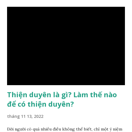
điều chỉnh môi trường sinh sống. Ngay từ lúc con người sinh
ra đã được trời ban cho một “Số mệnh”, từ trong “mệnh” đó
sẽ diễn sinh ra “vận” để chi phối cuộc sống sau này. Mệnh là
sinh ra đã có sẵn, không thuộc phạm vi khống chế của bản
thân, ví dụ như xuất thân, tướng mạo, cá tính, số lượng anh
chị em,…, đó chính là “số mệnh” tiên thiên không thể thay
đổi được, nên người xưa bình thản tiếp nhận và chấp nhận
sống chung với nó. Căn cứ vào lý luận của Tử Vi Đẩu số, Tử
Bình, Bát Tự Hà Lạc,… cuộc đời thực tế của con người là được
...
Thiện duyên là gì? Làm thế nào
để có thiện duyên?
tháng 11 13, 2022
Đời người có quá nhiều điều không thể biết, chỉ một ý niệm