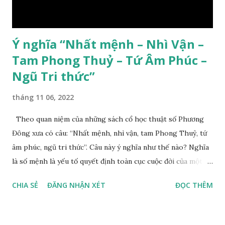
Ý nghĩa “Nhất mệnh – Nhì Vận –
Tam Phong Thuỷ – Tứ Âm Phúc –
Ngũ Tri thức”
tháng 11 06, 2022
Theo quan niệm của những sách cổ học thuật số Phương
Đông xưa có câu: “Nhất mệnh, nhì vận, tam Phong Thuỷ, tứ
âm phúc, ngũ tri thức”. Câu này ý nghĩa như thế nào? Nghĩa
là số mệnh là yếu tố quyết định toàn cục cuộc đời của một
con người, tiếp đến là ảnh hưởng của thời vận, thứ ba là ảnh
CHIA SẺ
ĐĂNG NHẬN XÉT
ĐỌC THÊM
hưởng của phong thủy. Nói cách khác, số mệnh và sinh ra
gặp thời là yếu tố tiền định thuộc tiên thiên; phong thủy là
hậu thiên, được quyết định bởi hành vi của đương số và sự