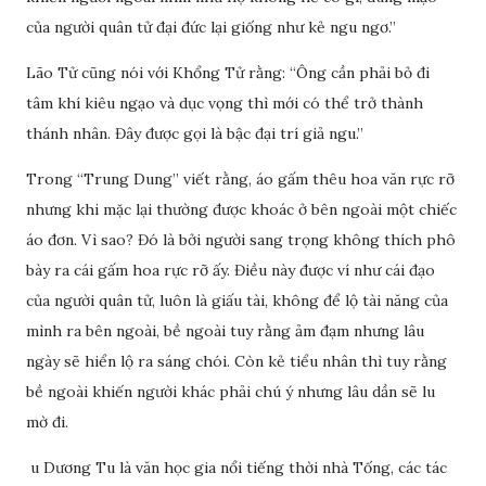
của người quân tử đại đức lại giống như kẻ ngu ngơ.”
Lão Tử cũng nói với Khổng Tử rằng: “Ông cần phải bỏ đi
tâm khí kiêu ngạo và dục vọng thì mới có thể trở thành
thánh nhân. Đây được gọi là bậc đại trí giả ngu.”
Trong “Trung Dung” viết rằng, áo gấm thêu hoa văn rực rỡ
nhưng khi mặc lại thường được khoác ở bên ngoài một chiếc
áo đơn. Vì sao? Đó là bởi người sang trọng không thích phô
bày ra cái gấm hoa rực rỡ ấy. Điều này được ví như cái đạo
của người quân tử, luôn là giấu tài, không để lộ tài năng của
mình ra bên ngoài, bề ngoài tuy rằng ảm đạm nhưng lâu
ngày sẽ hiển lộ ra sáng chói. Còn kẻ tiểu nhân thì tuy rằng
bề ngoài khiến người khác phải chú ý nhưng lâu dần sẽ lu
mờ đi.
u Dương Tu là văn học gia nổi tiếng thời nhà Tống, các tác