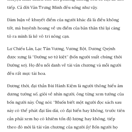
tiếp. Cả đời Văn Trưng Minh đều sống như vậy.
Đàm luận về khuyết điểm của người khác đã là điều không
tốt, mà huyênh hoang về ưu điểm của bản thân thì lại càng
tỏ ra mình là kẻ vô tri nông cạn.
Lư Chiếu Lân, Lạc Tân Vương, Vương Bột, Dương Quýnh
được xưng là “Đường sơ tứ kiệt” (bốn người xuất chúng thời
Đường sơ). Họ đều nổi danh về tài văn chương và mỗi người
đều rất mực tài hoa.
Đương thời, đại thần Bùi Hành Kiệm là người thông hiểu âm
dương tướng số, giỏi về nhìn người, ông từng xem tướng của
bốn người này. Ông nói: “Muốn biết một người đọc sách sau
này có thể phát đại lâu dài, có đại hiển hay không, trước tiên
cần phải xem họ có khiêm tốn độ lượng hay không, tiếp
theo đó mới là tài văn chương của người ấy! Bốn người họ