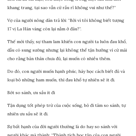
khang trang, tại sao vẫn cứ rầu rĩ không vui như thế?”
Vợ của người nông dân trả lời: “Bởi vì tôi không biết tượng
17 vị La Hán vàng còn lại nằm ở đâu?”.
Thế mới thấy, sự tham lam khiến con người ta luôn đau khổ,
dẫu có sung sướng nhưng lại không thể tận hưởng vì cứ mãi
cho rằng bản thân chưa đủ, lại muốn có nhiều thêm.
Do đó, con người muốn hạnh phúc, hãy học cách biết đủ và
loại bỏ những ham muốn, thì đau khổ tự nhiên sẽ ít đi.
Bớt so sánh, ưu sầu ít đi
Tận dụng tốt phép trừ của cuộc sống, bỏ đi tâm so sánh, tự
nhiên ưu sầu sẽ ít đi.
Sự bất hạnh của đời người thường là do hay so sánh với
người khác mà thành: “Thành tích học tập của con người