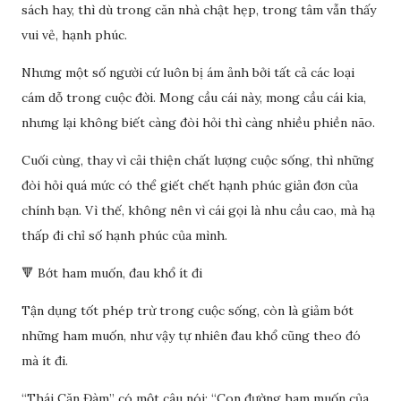
sách hay, thì dù trong căn nhà chật hẹp, trong tâm vẫn thấy
vui vẻ, hạnh phúc.
Nhưng một số người cứ luôn bị ám ảnh bởi tất cả các loại
cám dỗ trong cuộc đời. Mong cầu cái này, mong cầu cái kia,
nhưng lại không biết càng đòi hỏi thì càng nhiều phiền não.
Cuối cùng, thay vì cải thiện chất lượng cuộc sống, thì những
đòi hỏi quá mức có thể giết chết hạnh phúc giản đơn của
chính bạn. Vì thế, không nên vì cái gọi là nhu cầu cao, mà hạ
thấp đi chỉ số hạnh phúc của mình.
🔻 Bớt ham muốn, đau khổ ít đi
Tận dụng tốt phép trừ trong cuộc sống, còn là giảm bớt
những ham muốn, như vậy tự nhiên đau khổ cũng theo đó
mà ít đi.
“Thái Căn Đàm” có một câu nói: “Con đường ham muốn của