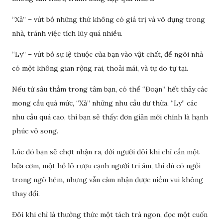
“Xả” – vứt bỏ những thứ không có giá trị và vô dụng trong
nhà, tránh việc tích lũy quá nhiều.
“Ly” – vứt bỏ sự lệ thuộc của bạn vào vật chất, để ngôi nhà
có một không gian rộng rãi, thoải mái, và tự do tự tại.
Nếu từ sâu thẳm trong tâm bạn, có thể “Đoạn” hết thảy các
mong cầu quá mức, “Xả” những nhu cầu dư thừa, “Ly” các
nhu cầu quá cao, thì bạn sẽ thấy: đơn giản mới chính là hạnh
phúc vô song.
Lúc đó bạn sẽ chợt nhận ra, đời người đôi khi chỉ cần một
bữa cơm, một hồ lô rượu cạnh người tri âm, thì dù có ngồi
trong ngõ hẻm, nhưng vẫn cảm nhận được niềm vui không
thay đổi.
Đôi khi chỉ là thưởng thức một tách trà ngon, đọc một cuốn