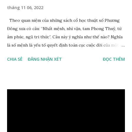
tháng 11 06, 2022
Theo quan niệm của những sách cổ học thuật số Phương
Đông xưa có câu: “Nhất mệnh, nhì vận, tam Phong Thuỷ, tứ
âm phúc, ngũ tri thức”. Câu này ý nghĩa như thế nào? Nghĩa
là số mệnh là yếu tố quyết định toàn cục cuộc đời của một
con người, tiếp đến là ảnh hưởng của thời vận, thứ ba là ảnh
CHIA SẺ
ĐĂNG NHẬN XÉT
ĐỌC THÊM
hưởng của phong thủy. Nói cách khác, số mệnh và sinh ra
gặp thời là yếu tố tiền định thuộc tiên thiên; phong thủy là
hậu thiên, được quyết định bởi hành vi của đương số và sự
điều chỉnh môi trường sinh sống. Ngay từ lúc con người sinh
ra đã được trời ban cho một “Số mệnh”, từ trong “mệnh” đó
sẽ diễn sinh ra “vận” để chi phối cuộc sống sau này. Mệnh là
sinh ra đã có sẵn, không thuộc phạm vi khống chế của bản
thân, ví dụ như xuất thân, tướng mạo, cá tính, số lượng anh
chị em,…, đó chính là “số mệnh” tiên thiên không thể thay