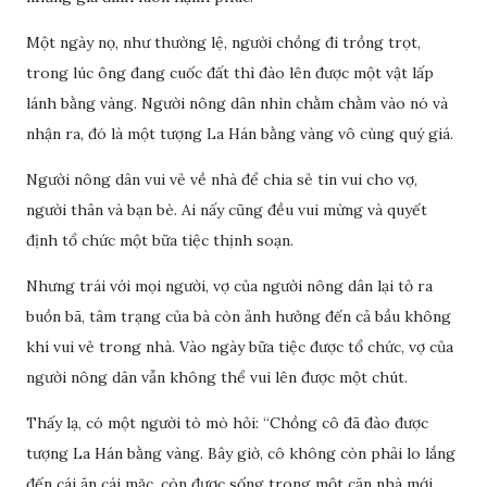
Một ngày nọ, như thường lệ, người chồng đi trồng trọt,
trong lúc ông đang cuốc đất thì đào lên được một vật lấp
lánh bằng vàng. Người nông dân nhìn chằm chằm vào nó và
nhận ra, đó là một tượng La Hán bằng vàng vô cùng quý giá.
Người nông dân vui vẻ về nhà để chia sẻ tin vui cho vợ,
người thân và bạn bè. Ai nấy cũng đều vui mừng và quyết
định tổ chức một bữa tiệc thịnh soạn.
Nhưng trái với mọi người, vợ của người nông dân lại tỏ ra
buồn bã, tâm trạng của bà còn ảnh hưởng đến cả bầu không
khí vui vẻ trong nhà. Vào ngày bữa tiệc được tổ chức, vợ của
người nông dân vẫn không thể vui lên được một chút.
Thấy lạ, có một người tò mò hỏi: “Chồng cô đã đào được
tượng La Hán bằng vàng. Bây giờ, cô không còn phải lo lắng
đến cái ăn cái mặc, còn được sống trong một căn nhà mới