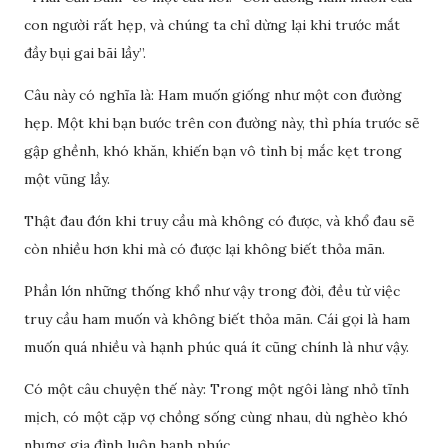
con người rất hẹp, và chúng ta chỉ dừng lại khi trước mắt
đầy bụi gai bãi lầy”.
Câu này có nghĩa là: Ham muốn giống như một con đường
hẹp. Một khi bạn bước trên con đường này, thì phía trước sẽ
gập ghềnh, khó khăn, khiến bạn vô tình bị mắc kẹt trong
một vũng lầy.
Thật đau đớn khi truy cầu mà không có được, và khổ đau sẽ
còn nhiều hơn khi mà có được lại không biết thỏa mãn.
Phần lớn những thống khổ như vậy trong đời, đều từ việc
truy cầu ham muốn và không biết thỏa mãn. Cái gọi là ham
muốn quá nhiều và hạnh phúc quá ít cũng chính là như vậy.
Có một câu chuyện thế này: Trong một ngôi làng nhỏ tĩnh
mịch, có một cặp vợ chồng sống cùng nhau, dù nghèo khó
nhưng gia đình luôn hạnh phúc.