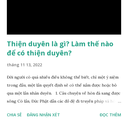
đổi được, nên người xưa bình thản tiếp nhận và chấp nhận
sống chung với nó. Căn cứ vào lý luận của Tử Vi Đẩu số, Tử
Bình, Bát Tự Hà Lạc,… cuộc đời thực tế của con người là được
...
Thiện duyên là gì? Làm thế nào
để có thiện duyên?
tháng 11 13, 2022
Đời người có quá nhiều điều không thể biết, chỉ một ý niệm
trong đầu, một lần quyết định sẽ có thể nắm được hoặc bỏ
qua một lần nhân duyên. 1. Câu chuyện về hòn đá sang được
sông Có lần, Đức Phật dẫn các đồ đệ đi truyền pháp và hóa
duyên, vừa tới một bờ sông lớn, nước chạy cuồn cuộn, Đức
CHIA SẺ
ĐĂNG NHẬN XÉT
ĐỌC THÊM
Phật hỏi các đồ đệ rằng: – Bây giờ nếu ta ném hòn đá này
xuống sông, nó sẽ chìm hay nổi đây? Các đệ tử đồng thanh