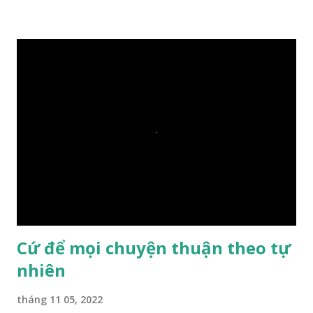
trả lời: – Thưa Đức Thế Tôn, hòn đá sẽ chìm ạ. Đức Phật cho
hay: – Vậy là hòn đá này không có thiện duyên rồi. Đệ tử của
Ngài càng tò mò vì sao Đức Phật lại nhắc chuyện thiện
duyên với một hòn đá vô tri bên sông. Lúc này Ngài tiếp lời:
– Vậy các con hãy cho ta biết vì sao khối đá tảng rộng ba
thước vuông, đặt trên nước mà không bị chìm, không bị dính
một giọt nước nào mà lại còn có thể đi qua sông? Các đệ tử
trầm ngâm suy nghĩ hồi lâu nhưng không ai nói ra được
nguyên nhân vì sao cả. Cuối cùng, Đức Phật bèn giải thích: –
Chuyện này xem ra rất đơn giản. Tảng đá ấy có thiện duyên
nên mớ...
Cứ để mọi chuyện thuận theo tự
nhiên
tháng 11 05, 2022