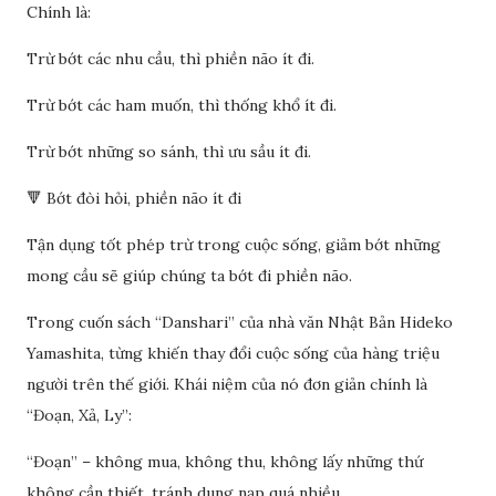
Chính là:
Trừ bớt các nhu cầu, thì phiền não ít đi.
Trừ bớt các ham muốn, thì thống khổ ít đi.
Trừ bớt những so sánh, thì ưu sầu ít đi.
🔻 Bớt đòi hỏi, phiền não ít đi
Tận dụng tốt phép trừ trong cuộc sống, giảm bớt những
mong cầu sẽ giúp chúng ta bớt đi phiền não.
Trong cuốn sách “Danshari” của nhà văn Nhật Bản Hideko
Yamashita, từng khiến thay đổi cuộc sống của hàng triệu
người trên thế giới. Khái niệm của nó đơn giản chính là
“Đoạn, Xả, Ly”:
“Đoạn” – không mua, không thu, không lấy những thứ
không cần thiết, tránh dung nạp quá nhiều.