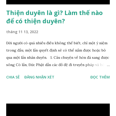
Thiện duyên là gì? Làm thế nào
để có thiện duyên?
tháng 11 13, 2022
Đời người có quá nhiều điều không thể biết, chỉ một ý niệm
trong đầu, một lần quyết định sẽ có thể nắm được hoặc bỏ
qua một lần nhân duyên. 1. Câu chuyện về hòn đá sang được
sông Có lần, Đức Phật dẫn các đồ đệ đi truyền pháp và hóa
duyên, vừa tới một bờ sông lớn, nước chạy cuồn cuộn, Đức
CHIA SẺ
ĐĂNG NHẬN XÉT
ĐỌC THÊM
Phật hỏi các đồ đệ rằng: – Bây giờ nếu ta ném hòn đá này
xuống sông, nó sẽ chìm hay nổi đây? Các đệ tử đồng thanh
trả lời: – Thưa Đức Thế Tôn, hòn đá sẽ chìm ạ. Đức Phật cho
hay: – Vậy là hòn đá này không có thiện duyên rồi. Đệ tử của
Ngài càng tò mò vì sao Đức Phật lại nhắc chuyện thiện
duyên với một hòn đá vô tri bên sông. Lúc này Ngài tiếp lời: