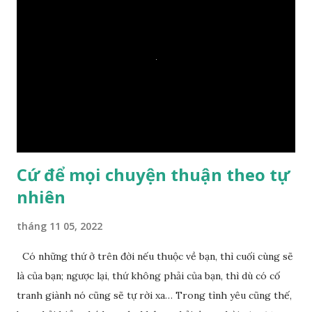
– Vậy các con hãy cho ta biết vì sao khối đá tảng rộng ba
thước vuông, đặt trên nước mà không bị chìm, không bị dính
một giọt nước nào mà lại còn có thể đi qua sông? Các đệ tử
trầm ngâm suy nghĩ hồi lâu nhưng không ai nói ra được
nguyên nhân vì sao cả. Cuối cùng, Đức Phật bèn giải thích: –
Chuyện này xem ra rất đơn giản. Tảng đá ấy có thiện duyên
nên mớ...
Cứ để mọi chuyện thuận theo tự
nhiên
tháng 11 05, 2022
Có những thứ ở trên đời nếu thuộc về bạn, thì cuối cùng sẽ
là của bạn; ngược lại, thứ không phải của bạn, thì dù có cố
tranh giành nó cũng sẽ tự rời xa… Trong tình yêu cũng thế,