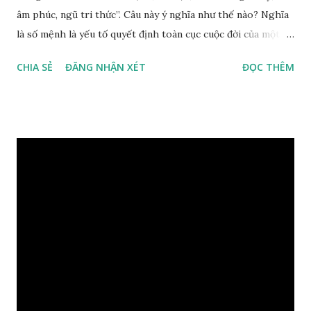
âm phúc, ngũ tri thức”. Câu này ý nghĩa như thế nào? Nghĩa
là số mệnh là yếu tố quyết định toàn cục cuộc đời của một
con người, tiếp đến là ảnh hưởng của thời vận, thứ ba là ảnh
CHIA SẺ
ĐĂNG NHẬN XÉT
ĐỌC THÊM
hưởng của phong thủy. Nói cách khác, số mệnh và sinh ra
gặp thời là yếu tố tiền định thuộc tiên thiên; phong thủy là
hậu thiên, được quyết định bởi hành vi của đương số và sự
điều chỉnh môi trường sinh sống. Ngay từ lúc con người sinh
ra đã được trời ban cho một “Số mệnh”, từ trong “mệnh” đó
sẽ diễn sinh ra “vận” để chi phối cuộc sống sau này. Mệnh là
sinh ra đã có sẵn, không thuộc phạm vi khống chế của bản
thân, ví dụ như xuất thân, tướng mạo, cá tính, số lượng anh
chị em,…, đó chính là “số mệnh” tiên thiên không thể thay
đổi được, nên người xưa bình thản tiếp nhận và chấp nhận
sống chung với nó. Căn cứ vào lý luận của Tử Vi Đẩu số, Tử
Bình, Bát Tự Hà Lạc,… cuộc đời thực tế của con người là được
...