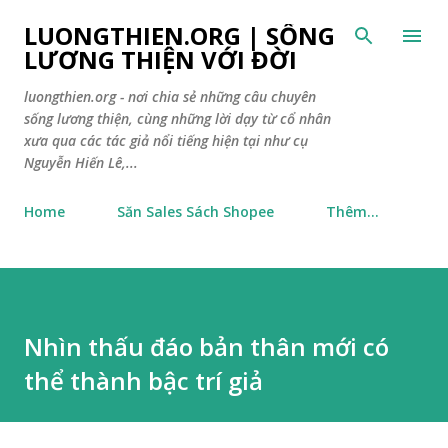
Chuyển đến nội dung chính
LUONGTHIEN.ORG | SỐNG
LƯƠNG THIỆN VỚI ĐỜI
luongthien.org - nơi chia sẻ những câu chuyên
sống lương thiện, cùng những lời dạy từ cổ nhân
xưa qua các tác giả nổi tiếng hiện tại như cụ
Nguyễn Hiến Lê,...
Home
Săn Sales Sách Shopee
Thêm…
Nhìn thấu đáo bản thân mới có
thể thành bậc trí giả