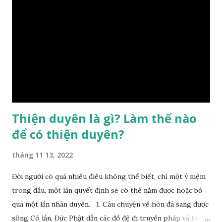
sinh ra đã có sẵn, không thuộc phạm vi khống chế của bản
thân, ví dụ như xuất thân, tướng mạo, cá tính, số lượng anh
chị em,…, đó chính là “số mệnh” tiên thiên không thể thay
đổi được, nên người xưa bình thản tiếp nhận và chấp nhận
sống chung với nó. Căn cứ vào lý luận của Tử Vi Đẩu số, Tử
Bình, Bát Tự Hà Lạc,… cuộc đời thực tế của con người là được
...
Thiện duyên là gì? Làm thế nào
để có thiện duyên?
tháng 11 13, 2022
Đời người có quá nhiều điều không thể biết, chỉ một ý niệm
trong đầu, một lần quyết định sẽ có thể nắm được hoặc bỏ
qua một lần nhân duyên. 1. Câu chuyện về hòn đá sang được
sông Có lần, Đức Phật dẫn các đồ đệ đi truyền pháp và hóa