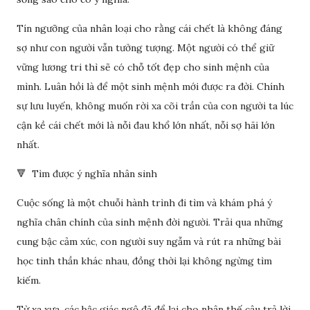
Tín ngưỡng của nhân loại cho rằng cái chết là không đáng
sợ như con người vẫn tưởng tượng. Một người có thể giữ
vững lương tri thì sẽ có chỗ tốt đẹp cho sinh mệnh của
mình. Luân hồi là để một sinh mệnh mới được ra đời. Chính
sự lưu luyến, không muốn rời xa cõi trần của con người ta lúc
cận kề cái chết mới là nỗi đau khổ lớn nhất, nỗi sợ hãi lớn
nhất.
🔻 Tìm được ý nghĩa nhân sinh
Cuộc sống là một chuỗi hành trình đi tìm và khám phá ý
nghĩa chân chính của sinh mệnh đời người. Trải qua những
cung bậc cảm xúc, con người suy ngẫm và rút ra những bài
học tinh thần khác nhau, đồng thời lại không ngừng tìm
kiếm.
Từ xa xưa, các bậc giác ngộ đã để lại cho nhân thế câu trả lời