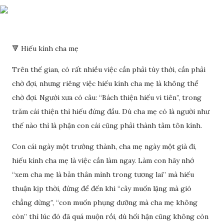
🔻 Hiếu kính cha mẹ
Trên thế gian, có rất nhiều việc cần phải tùy thời, cần phải
chờ đợi, nhưng riêng việc hiếu kính cha mẹ là không thể
chờ đợi. Người xưa có câu: “Bách thiện hiếu vi tiên”, trong
trăm cái thiện thì hiếu đứng đầu. Dù cha mẹ có là người như
thế nào thì là phận con cái cũng phải thành tâm tôn kính.
Con cái ngày một trưởng thành, cha mẹ ngày một già đi,
hiếu kính cha mẹ là việc cần làm ngay. Làm con hãy nhớ
“xem cha mẹ là bản thân mình trong tương lai” mà hiếu
thuận kịp thời, đừng để đến khi “cây muốn lặng mà gió
chẳng dừng”, “con muốn phụng dưỡng mà cha mẹ không
còn” thì lúc đó đã quá muộn rồi, dù hối hận cũng không còn