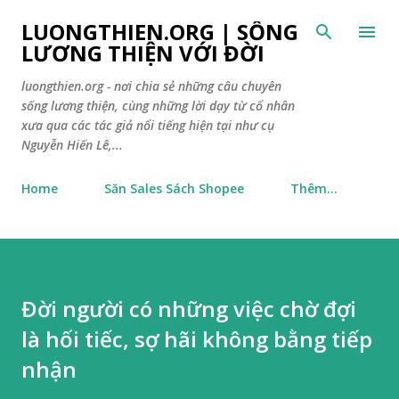
Chuyển đến nội dung chính
LUONGTHIEN.ORG | SỐNG
LƯƠNG THIỆN VỚI ĐỜI
luongthien.org - nơi chia sẻ những câu chuyên
sống lương thiện, cùng những lời dạy từ cổ nhân
xưa qua các tác giả nổi tiếng hiện tại như cụ
Nguyễn Hiến Lê,...
Home
Săn Sales Sách Shopee
Thêm…
Đời người có những việc chờ đợi
là hối tiếc, sợ hãi không bằng tiếp
nhận