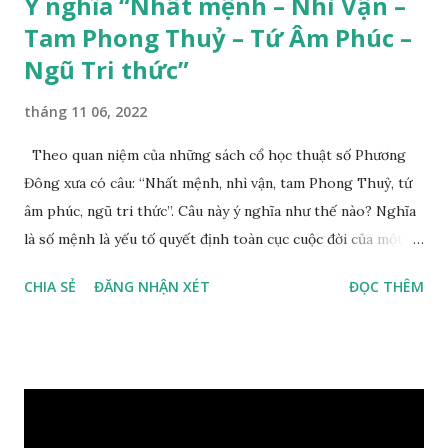
Ý nghĩa “Nhất mệnh – Nhì Vận –
Tam Phong Thuỷ – Tứ Âm Phúc –
Ngũ Tri thức”
tháng 11 06, 2022
Theo quan niệm của những sách cổ học thuật số Phương
Đông xưa có câu: “Nhất mệnh, nhì vận, tam Phong Thuỷ, tứ
âm phúc, ngũ tri thức”. Câu này ý nghĩa như thế nào? Nghĩa
là số mệnh là yếu tố quyết định toàn cục cuộc đời của một
con người, tiếp đến là ảnh hưởng của thời vận, thứ ba là ảnh
CHIA SẺ
ĐĂNG NHẬN XÉT
ĐỌC THÊM
hưởng của phong thủy. Nói cách khác, số mệnh và sinh ra
gặp thời là yếu tố tiền định thuộc tiên thiên; phong thủy là
hậu thiên, được quyết định bởi hành vi của đương số và sự
điều chỉnh môi trường sinh sống. Ngay từ lúc con người sinh
ra đã được trời ban cho một “Số mệnh”, từ trong “mệnh” đó
sẽ diễn sinh ra “vận” để chi phối cuộc sống sau này. Mệnh là