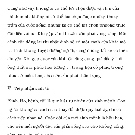
Cũng như vậy, không ai có thể lựa chọn được vận khí của
chính mình, không ai có thể lựa chọn được những thăng
trầm của cuộc sống, nhưng lại có thể lựa chọn phương thức
đối diện với nó. Khi gặp vận khí xấu, cần phải vững vàng. Một
cánh cửa đóng lại thì nhất định sẽ có một cánh cửa khác mở
ra. Trời không tuyệt đường người, cùng đường tất sẽ có biến
chuyển. Khi gặp được vận khí tốt cũng đừng quá đắc ý, “tái
ông thất mã, phúc họa tương y”, trong họa có phúc, trong
phúc có mầm họa, cho nên cần phải thận trọng.
🔻 Tiếp nhận sinh tử
“Sinh, lão, bệnh, tử” là quy luật tự nhiên của sinh mệnh. Con
người không có cách nào thay đổi được quy luật ấy, chỉ có
cách tiếp nhận nó. Cuộc đời của mỗi sinh mệnh là hữu hạn,
cho nên mỗi người đều cần phải sống sao cho không uổng,
sống sao cho có ý nghĩa.