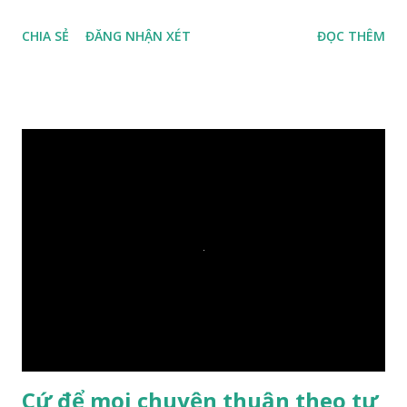
duyên, vừa tới một bờ sông lớn, nước chạy cuồn cuộn, Đức
CHIA SẺ
ĐĂNG NHẬN XÉT
ĐỌC THÊM
Phật hỏi các đồ đệ rằng: – Bây giờ nếu ta ném hòn đá này
xuống sông, nó sẽ chìm hay nổi đây? Các đệ tử đồng thanh
trả lời: – Thưa Đức Thế Tôn, hòn đá sẽ chìm ạ. Đức Phật cho
hay: – Vậy là hòn đá này không có thiện duyên rồi. Đệ tử của
Ngài càng tò mò vì sao Đức Phật lại nhắc chuyện thiện
duyên với một hòn đá vô tri bên sông. Lúc này Ngài tiếp lời:
– Vậy các con hãy cho ta biết vì sao khối đá tảng rộng ba
thước vuông, đặt trên nước mà không bị chìm, không bị dính
một giọt nước nào mà lại còn có thể đi qua sông? Các đệ tử
trầm ngâm suy nghĩ hồi lâu nhưng không ai nói ra được
nguyên nhân vì sao cả. Cuối cùng, Đức Phật bèn giải thích: –
Chuyện này xem ra rất đơn giản. Tảng đá ấy có thiện duyên
nên mớ...
Cứ để mọi chuyện thuận theo tự