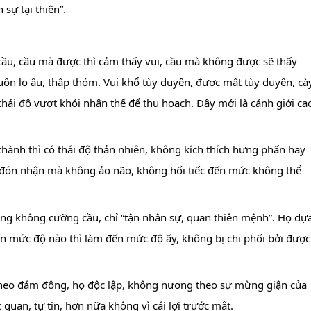
sự tại thiên”.
ầu, cầu mà được thì cảm thấy vui, cầu mà không được sẽ thấy 
ôn lo âu, thấp thỏm. Vui khổ tùy duyên, được mất tùy duyên, cày
thái độ vượt khỏi nhân thế để thu hoạch. Đây mới là cảnh giới cao
hành thì có thái độ thản nhiên, không kích thích hưng phấn hay 
 đón nhận mà không ảo não, không hối tiếc đến mức không thể 
ũng không cưỡng cầu, chỉ “tận nhân sự, quan thiên mệnh”. Họ dựa
n mức độ nào thì làm đến mức độ ấy, không bị chi phối bởi được 
heo đám đông, họ độc lập, không nương theo sự mừng giận của 
quan, tự tin, hơn nữa không vì cái lợi trước mắt.