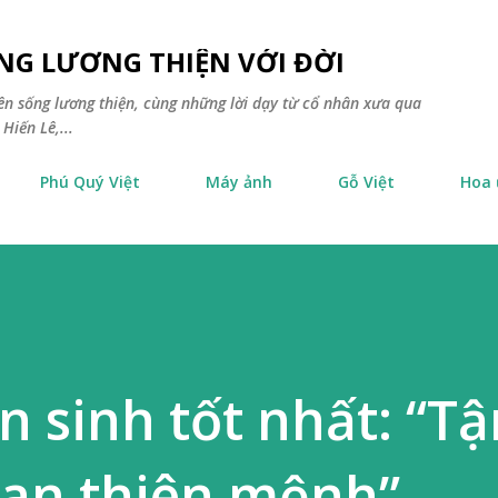
Chuyển đến nội dung chính
NG LƯƠNG THIỆN VỚI ĐỜI
yên sống lương thiện, cùng những lời dạy từ cổ nhân xưa qua
Hiến Lê,...
Phú Quý Việt
Máy ảnh
Gỗ Việt
Hoa
n sinh tốt nhất: “Tậ
uan thiên mệnh”