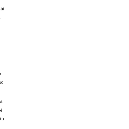
i 
 
 
c 
t 
 
tự 