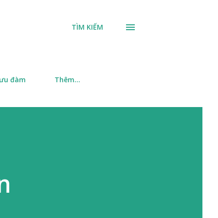
TÌM KIẾM
 ưu đàm
Thêm…
n