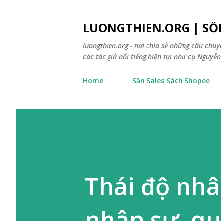
LUONGTHIEN.ORG | SỐ
luongthien.org - nơi chia sẻ những câu chu
các tác giả nổi tiếng hiện tại như cụ Nguyễn 
Home
Săn Sales Sách Shopee
Thái độ nhâ
nhân sự, q