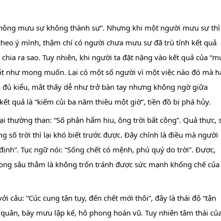
hông mưu sự không thành sự”. Nhưng khi một người mưu sự thì 
eo ý mình, thậm chí có người chưa mưu sự đã trù tính kết quả 
chia ra sao. Tuy nhiên, khi người ta đặt nặng vào kết quả của “m
ốt như mong muốn. Lại có một số người vì một việc nào đó mà ha
h đủ kiểu, mắt thấy dễ như trở bàn tay nhưng không ngờ giữa 
kết quả là “kiếm củi ba năm thiêu một giờ”, tiền đồ bị phá hủy.
ại thường than: “Số phận hẩm hiu, ông trời bất công”. Quả thực, s
 số trời thì lại khó biết trước được. Đây chính là điều mà người 
định”. Tục ngữ nói: “Sống chết có mệnh, phú quý do trời”. Được, 
trong sâu thẳm là không trốn tránh được sức mạnh khống chế của 
i câu: “Cúc cung tận tụy, đến chết mới thôi“, đây là thái độ “tận 
 quân, bày mưu lập kế, hô phong hoán vũ. Tuy nhiên tâm thái của