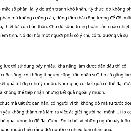
mặc số phận, là lý do trốn tránh khó khăn. Kỳ thực, đó không phả
t phận mà không cưỡng cầu, dùng tâm thái rộng lượng để đối mặt
 thiệt lợi của bản thân. Cho dù sống trong hoàn cảnh náo nhiệt 
m tĩnh. Nó đòi hỏi một người phải có ý chí, có tu dưỡng và sự 
g lực thì sử dụng bấy nhiêu, khả năng làm được đến đâu thì cố 
cuộc sống, có không ít người cũng “tận nhân sự”, họ cố gắng làm
ết quả tốt đẹp như ý muốn. Nhưng họ coi kết quả có thể đạt đượ
và không thể tiếp nhận những kết quả ngoài ý muốn.
chức mà uất ức oán hận, có người vì thi không đỗ mà tự tước đoạ
nh yêu không thành mà làm ra việc ác giết người hại mệnh… Họ coi
bỏ qua lương tri để đạt được. Đó là bởi vì những người này luôn 
ông muốn hiểu rằng đời người có nhiều loại nhân quả.