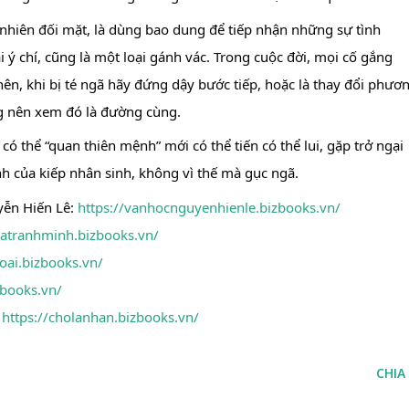
 nhiên đối mặt, là dùng bao dung để tiếp nhận những sự tình 
 ý chí, cũng là một loại gánh vác. Trong cuộc đời, mọi cố gắng 
ên, khi bị té ngã hãy đứng dậy bước tiếp, hoặc là thay đổi phươn
ng nên xem đó là đường cùng.
ó thể “quan thiên mệnh” mới có thể tiến có thể lui, gặp trở ngại 
nh của kiếp nhân sinh, không vì thế mà gục ngã.
ễn Hiến Lê: 
https://vanhocnguyenhienle.bizbooks.vn/
iatranhminh.bizbooks.vn/
loai.bizbooks.vn/
zbooks.vn/
 
https://cholanhan.bizbooks.vn/
CHIA