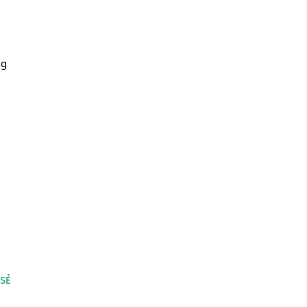
g 
 SẺ