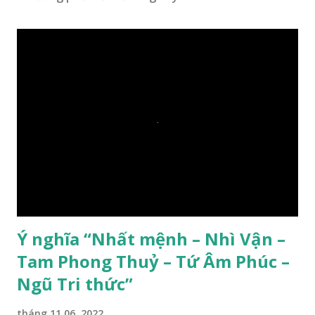
Ý nghĩa “Nhất mệnh – Nhì Vận –
Tam Phong Thuỷ – Tứ Âm Phúc –
Ngũ Tri thức”
tháng 11 06, 2022