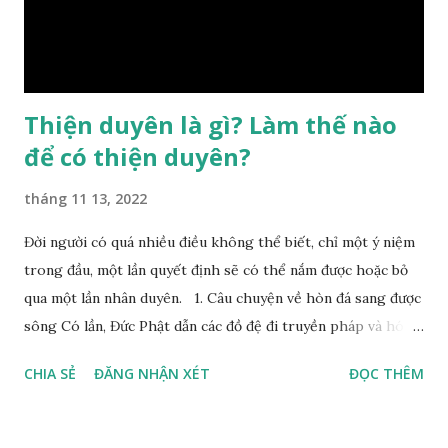
sống chung với nó. Căn cứ vào lý luận của Tử Vi Đẩu số, Tử
Bình, Bát Tự Hà Lạc,… cuộc đời thực tế của con người là được
...
Thiện duyên là gì? Làm thế nào
để có thiện duyên?
tháng 11 13, 2022
Đời người có quá nhiều điều không thể biết, chỉ một ý niệm
trong đầu, một lần quyết định sẽ có thể nắm được hoặc bỏ
qua một lần nhân duyên. 1. Câu chuyện về hòn đá sang được
sông Có lần, Đức Phật dẫn các đồ đệ đi truyền pháp và hóa
duyên, vừa tới một bờ sông lớn, nước chạy cuồn cuộn, Đức
CHIA SẺ
ĐĂNG NHẬN XÉT
ĐỌC THÊM
Phật hỏi các đồ đệ rằng: – Bây giờ nếu ta ném hòn đá này
xuống sông, nó sẽ chìm hay nổi đây? Các đệ tử đồng thanh
trả lời: – Thưa Đức Thế Tôn, hòn đá sẽ chìm ạ. Đức Phật cho