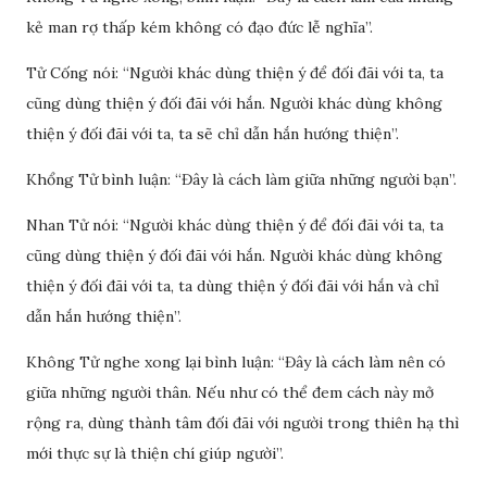
kẻ man rợ thấp kém không có đạo đức lễ nghĩa”.
Tử Cống nói: “Người khác dùng thiện ý để đối đãi với ta, ta
cũng dùng thiện ý đối đãi với hắn. Người khác dùng không
thiện ý đối đãi với ta, ta sẽ chỉ dẫn hắn hướng thiện”.
Khổng Tử bình luận: “Đây là cách làm giữa những người bạn”.
Nhan Tử nói: “Người khác dùng thiện ý để đối đãi với ta, ta
cũng dùng thiện ý đối đãi với hắn. Người khác dùng không
thiện ý đối đãi với ta, ta dùng thiện ý đối đãi với hắn và chỉ
dẫn hắn hướng thiện”.
Không Tử nghe xong lại bình luận: “Đây là cách làm nên có
giữa những người thân. Nếu như có thể đem cách này mở
rộng ra, dùng thành tâm đối đãi với người trong thiên hạ thì
mới thực sự là thiện chí giúp người”.