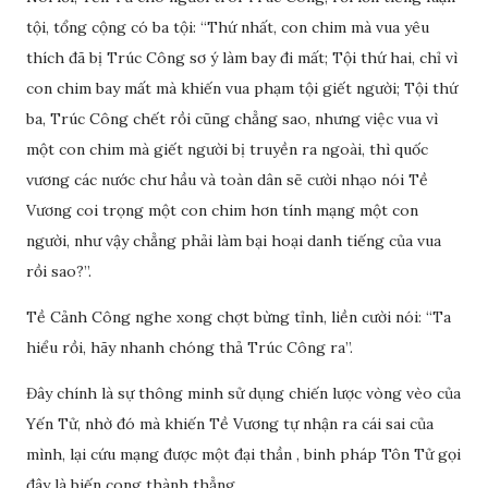
tội, tổng cộng có ba tội: “Thứ nhất, con chim mà vua yêu
thích đã bị Trúc Công sơ ý làm bay đi mất; Tội thứ hai, chỉ vì
con chim bay mất mà khiến vua phạm tội giết người; Tội thứ
ba, Trúc Công chết rồi cũng chẳng sao, nhưng việc vua vì
một con chim mà giết người bị truyền ra ngoài, thì quốc
vương các nước chư hầu và toàn dân sẽ cười nhạo nói Tề
Vương coi trọng một con chim hơn tính mạng một con
người, như vậy chẳng phải làm bại hoại danh tiếng của vua
rồi sao?”.
Tề Cảnh Công nghe xong chợt bừng tỉnh, liền cười nói: “Ta
hiểu rồi, hãy nhanh chóng thả Trúc Công ra”.
Đây chính là sự thông minh sử dụng chiến lược vòng vèo của
Yến Tử, nhờ đó mà khiến Tề Vương tự nhận ra cái sai của
mình, lại cứu mạng được một đại thần , binh pháp Tôn Tử gọi
đây là biến cong thành thẳng.