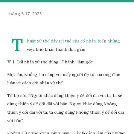
tháng 5 17, 2023
T
huật xử thế đầy trí tuệ của cổ nhân, biến những
việc khó khăn thành đơn giản
🔻 1. Đối nhân xử thế dùng “Thành” làm gốc
Một lần, Khổng Tử cùng với mấy người đệ tử của ông đàm
luận về cách đối nhân xử thế.
Tử Lộ nói: “Người khác dùng thiện ý để đối đãi với ta, ta sẽ
dùng thiện ý để đối đãi với hắn. Người khác dùng không
thiện ý đối đãi với ta, ta cũng dùng không thiện ý để đối đãi
với hắn”.
Khổng Tử nghe xong, bình luận: “Đây là cách làm của những