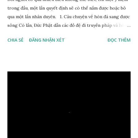
trong đầu, một lần quyết định sẽ có thể nắm được hoặc bỏ
qua một lần nhân duyên. 1. Câu chuyện về hòn đá sang được
sông Có lần, Đức Phật dẫn các đồ đệ đi truyền pháp và hóa
duyên, vừa tới một bờ sông lớn, nước chạy cuồn cuộn, Đức
CHIA SẺ
ĐĂNG NHẬN XÉT
ĐỌC THÊM
Phật hỏi các đồ đệ rằng: – Bây giờ nếu ta ném hòn đá này
xuống sông, nó sẽ chìm hay nổi đây? Các đệ tử đồng thanh
trả lời: – Thưa Đức Thế Tôn, hòn đá sẽ chìm ạ. Đức Phật cho
hay: – Vậy là hòn đá này không có thiện duyên rồi. Đệ tử của
Ngài càng tò mò vì sao Đức Phật lại nhắc chuyện thiện
duyên với một hòn đá vô tri bên sông. Lúc này Ngài tiếp lời:
– Vậy các con hãy cho ta biết vì sao khối đá tảng rộng ba
thước vuông, đặt trên nước mà không bị chìm, không bị dính
một giọt nước nào mà lại còn có thể đi qua sông? Các đệ tử
trầm ngâm suy nghĩ hồi lâu nhưng không ai nói ra được
nguyên nhân vì sao cả. Cuối cùng, Đức Phật bèn giải thích: –
Chuyện này xem ra rất đơn giản. Tảng đá ấy có thiện duyên