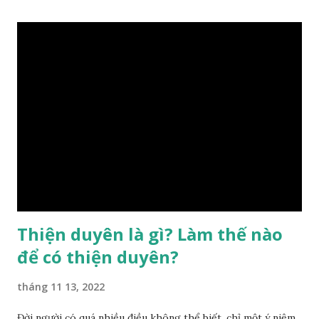
điều chỉnh môi trường sinh sống. Ngay từ lúc con người sinh
ra đã được trời ban cho một “Số mệnh”, từ trong “mệnh” đó
sẽ diễn sinh ra “vận” để chi phối cuộc sống sau này. Mệnh là
sinh ra đã có sẵn, không thuộc phạm vi khống chế của bản
thân, ví dụ như xuất thân, tướng mạo, cá tính, số lượng anh
chị em,…, đó chính là “số mệnh” tiên thiên không thể thay
đổi được, nên người xưa bình thản tiếp nhận và chấp nhận
sống chung với nó. Căn cứ vào lý luận của Tử Vi Đẩu số, Tử
Bình, Bát Tự Hà Lạc,… cuộc đời thực tế của con người là được
...
Thiện duyên là gì? Làm thế nào
để có thiện duyên?
tháng 11 13, 2022
Đời người có quá nhiều điều không thể biết, chỉ một ý niệm