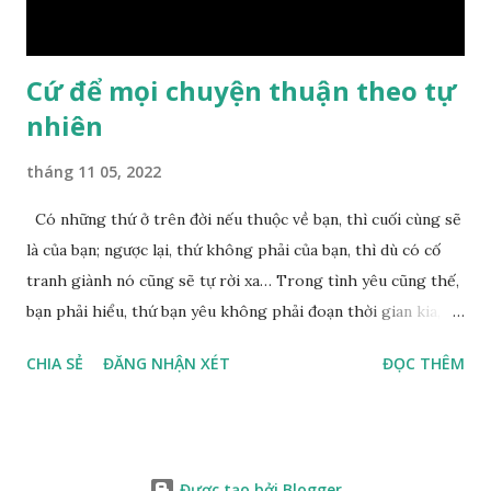
nên mớ...
Cứ để mọi chuyện thuận theo tự
nhiên
tháng 11 05, 2022
Có những thứ ở trên đời nếu thuộc về bạn, thì cuối cùng sẽ
là của bạn; ngược lại, thứ không phải của bạn, thì dù có cố
tranh giành nó cũng sẽ tự rời xa… Trong tình yêu cũng thế,
bạn phải hiểu, thứ bạn yêu không phải đoạn thời gian kia,
không phải người ấy khiến bạn nhớ mãi không quên, cũng
CHIA SẺ
ĐĂNG NHẬN XÉT
ĐỌC THÊM
không phải yêu cái khoảng thời gian đã từng trải qua, bạn
yêu chỉ là cái phần non trẻ nhưng vẫn chấp mê bất ngộ của
chính mình. Hãy học cách bình thản với đời, thuận theo tự
nhiên chính là một loại phúc. Mặc kệ mọi người trên thế giới
Được tạo bởi Blogger