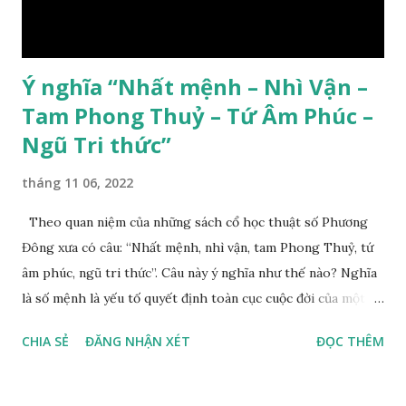
Ý nghĩa “Nhất mệnh – Nhì Vận –
Tam Phong Thuỷ – Tứ Âm Phúc –
Ngũ Tri thức”
tháng 11 06, 2022
Theo quan niệm của những sách cổ học thuật số Phương
Đông xưa có câu: “Nhất mệnh, nhì vận, tam Phong Thuỷ, tứ
âm phúc, ngũ tri thức”. Câu này ý nghĩa như thế nào? Nghĩa
là số mệnh là yếu tố quyết định toàn cục cuộc đời của một
con người, tiếp đến là ảnh hưởng của thời vận, thứ ba là ảnh
CHIA SẺ
ĐĂNG NHẬN XÉT
ĐỌC THÊM
hưởng của phong thủy. Nói cách khác, số mệnh và sinh ra
gặp thời là yếu tố tiền định thuộc tiên thiên; phong thủy là
hậu thiên, được quyết định bởi hành vi của đương số và sự