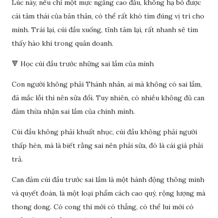
Lúc này, nếu chỉ một mực ngẩng cao đầu, không hạ bỏ được
cái tâm thái của bản thân, có thể rất khó tìm đúng vị trí cho
mình. Trái lại, cúi đầu xuống, tĩnh tâm lại, rất nhanh sẽ tìm
thấy hào khí trong quân doanh.
🔻 Học cúi đầu trước những sai lầm của mình
Con người không phải Thánh nhân, ai mà không có sai lầm,
đã mắc lỗi thì nên sửa đổi. Tuy nhiên, có nhiều không đủ can
đảm thừa nhận sai lầm của chính mình.
Cúi đầu không phải khuất nhục, cúi đầu không phải người
thấp hèn, mà là biết rằng sai nên phải sửa, đó là cái giá phải
trả.
Can đảm cúi đầu trước sai lầm là một hành động thông minh
và quyết đoán, là một loại phẩm cách cao quý, rộng lượng mà
thong dong. Có cong thì mới có thẳng, có thể lui mới có