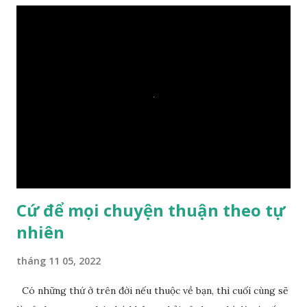
Ngài càng tò mò vì sao Đức Phật lại nhắc chuyện thiện
duyên với một hòn đá vô tri bên sông. Lúc này Ngài tiếp lời:
– Vậy các con hãy cho ta biết vì sao khối đá tảng rộng ba
thước vuông, đặt trên nước mà không bị chìm, không bị dính
một giọt nước nào mà lại còn có thể đi qua sông? Các đệ tử
trầm ngâm suy nghĩ hồi lâu nhưng không ai nói ra được
nguyên nhân vì sao cả. Cuối cùng, Đức Phật bèn giải thích: –
Chuyện này xem ra rất đơn giản. Tảng đá ấy có thiện duyên
nên mớ...
Cứ để mọi chuyện thuận theo tự
nhiên
tháng 11 05, 2022
Có những thứ ở trên đời nếu thuộc về bạn, thì cuối cùng sẽ