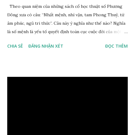
Theo quan niệm của những sách cổ học thuật số Phương
Đông xưa có câu: “Nhất mệnh, nhì vận, tam Phong Thuỷ, tứ
âm phúc, ngũ tri thức”. Câu này ý nghĩa như thế nào? Nghĩa
là số mệnh là yếu tố quyết định toàn cục cuộc đời của một
con người, tiếp đến là ảnh hưởng của thời vận, thứ ba là ảnh
CHIA SẺ
ĐĂNG NHẬN XÉT
ĐỌC THÊM
hưởng của phong thủy. Nói cách khác, số mệnh và sinh ra
gặp thời là yếu tố tiền định thuộc tiên thiên; phong thủy là
hậu thiên, được quyết định bởi hành vi của đương số và sự
điều chỉnh môi trường sinh sống. Ngay từ lúc con người sinh
ra đã được trời ban cho một “Số mệnh”, từ trong “mệnh” đó
sẽ diễn sinh ra “vận” để chi phối cuộc sống sau này. Mệnh là
sinh ra đã có sẵn, không thuộc phạm vi khống chế của bản
thân, ví dụ như xuất thân, tướng mạo, cá tính, số lượng anh
chị em,…, đó chính là “số mệnh” tiên thiên không thể thay
đổi được, nên người xưa bình thản tiếp nhận và chấp nhận
sống chung với nó. Căn cứ vào lý luận của Tử Vi Đẩu số, Tử