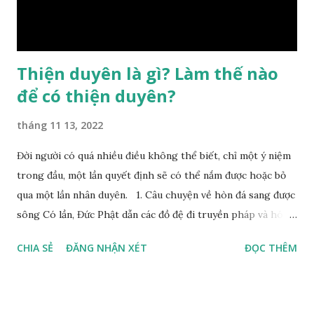
Bình, Bát Tự Hà Lạc,… cuộc đời thực tế của con người là được
...
Thiện duyên là gì? Làm thế nào
để có thiện duyên?
tháng 11 13, 2022
Đời người có quá nhiều điều không thể biết, chỉ một ý niệm
trong đầu, một lần quyết định sẽ có thể nắm được hoặc bỏ
qua một lần nhân duyên. 1. Câu chuyện về hòn đá sang được
sông Có lần, Đức Phật dẫn các đồ đệ đi truyền pháp và hóa
duyên, vừa tới một bờ sông lớn, nước chạy cuồn cuộn, Đức
CHIA SẺ
ĐĂNG NHẬN XÉT
ĐỌC THÊM
Phật hỏi các đồ đệ rằng: – Bây giờ nếu ta ném hòn đá này
xuống sông, nó sẽ chìm hay nổi đây? Các đệ tử đồng thanh
trả lời: – Thưa Đức Thế Tôn, hòn đá sẽ chìm ạ. Đức Phật cho
hay: – Vậy là hòn đá này không có thiện duyên rồi. Đệ tử của