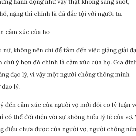
Nhưng hành động như vậy thật không sáng suốt,
ổ, nặng thì chính là đã đắc tội với người ta.
uên cảm xúc của họ
 nữ, không nên chỉ để tâm đến việc giảng giải đ
n chú ý hơn đó chính là cảm xúc của họ. Gia đìn
iảng đạo lý, vì vậy một người chồng thông minh
 đạo lý.
ý đến cảm xúc của người vợ mới đôi co lý luận v
ỉ có thể đối diện với sự không hiểu lý lẽ của vợ. 
ững điều chưa được của người vợ, người chồng nê