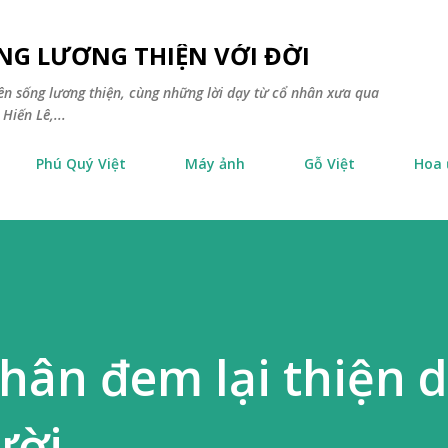
Chuyển đến nội dung chính
NG LƯƠNG THIỆN VỚI ĐỜI
yên sống lương thiện, cùng những lời dạy từ cổ nhân xưa qua
Hiến Lê,...
Phú Quý Việt
Máy ảnh
Gỗ Việt
Hoa
nhân đem lại thiện 
ười