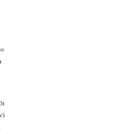
ạo
h
ới
Vì
n