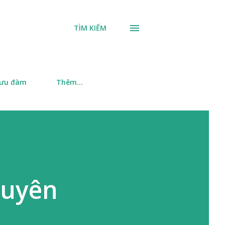
TÌM KIẾM
 ưu đàm
Thêm…
duyên