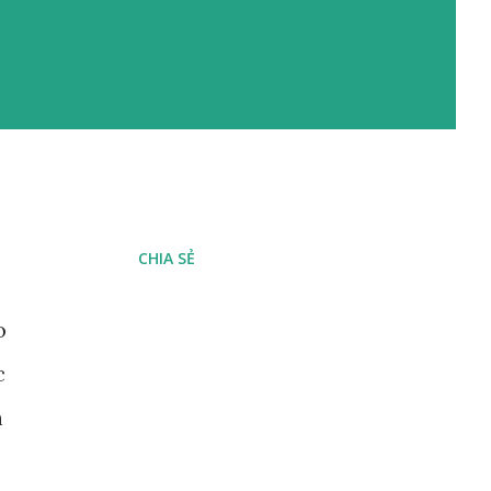
CHIA SẺ
o
c
n